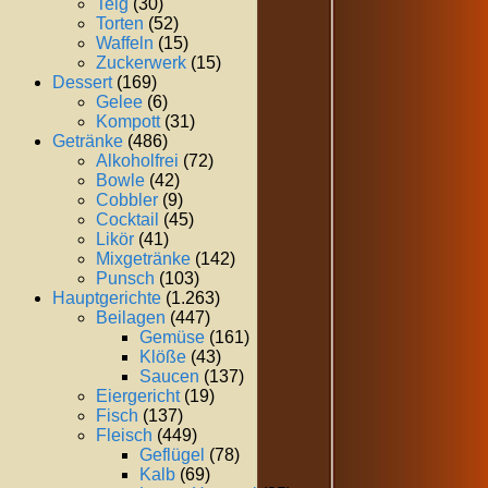
Teig
(30)
Torten
(52)
Waffeln
(15)
Zuckerwerk
(15)
Dessert
(169)
Gelee
(6)
Kompott
(31)
Getränke
(486)
Alkoholfrei
(72)
Bowle
(42)
Cobbler
(9)
Cocktail
(45)
Likör
(41)
Mixgetränke
(142)
Punsch
(103)
Hauptgerichte
(1.263)
Beilagen
(447)
Gemüse
(161)
Klöße
(43)
Saucen
(137)
Eiergericht
(19)
Fisch
(137)
Fleisch
(449)
Geflügel
(78)
Kalb
(69)