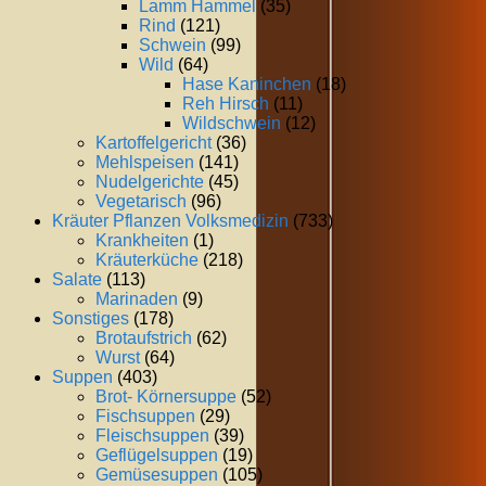
Lamm Hammel
(35)
Rind
(121)
Schwein
(99)
Wild
(64)
Hase Kaninchen
(18)
Reh Hirsch
(11)
Wildschwein
(12)
Kartoffelgericht
(36)
Mehlspeisen
(141)
Nudelgerichte
(45)
Vegetarisch
(96)
Kräuter Pflanzen Volksmedizin
(733)
Krankheiten
(1)
Kräuterküche
(218)
Salate
(113)
Marinaden
(9)
Sonstiges
(178)
Brotaufstrich
(62)
Wurst
(64)
Suppen
(403)
Brot- Körnersuppe
(52)
Fischsuppen
(29)
Fleischsuppen
(39)
Geflügelsuppen
(19)
Gemüsesuppen
(105)