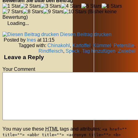
Bewerten Sie bitte den Beitrag
(Bisher keine
Bewertung)
Loading...
Diesen Beitrag drucken
Posted by
Ines
at 11:15
Tagged with:
Chinakohl
,
Kartoffel
,
Kümmel
,
Petersilie
,
Rindfleisch
,
Speck
,
Tag hinzufügen
,
Zwiebel
Leave a Reply
Your Comment
You may use these
HTML
tags and attributes:
<a href=""
title=""> <abbr title=""> <acronym title=""> <b>