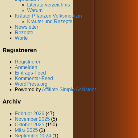
Literaturverzeichnis
Warum
Kräuter Pflanzen Volksmedizin
Kräuter und Rezepte
Newsletter
Rezepte
Worte
Registrieren
Registrieren
Anmelden
Eintrags-Feed
Kommentar-Feed
WordPress.org
Powered by
Affiliate Simple Assistent
Archiv
Februar 2026
(47)
November 2025
(5)
Oktober 2025
(150)
März 2025
(1)
September 2024
(1)