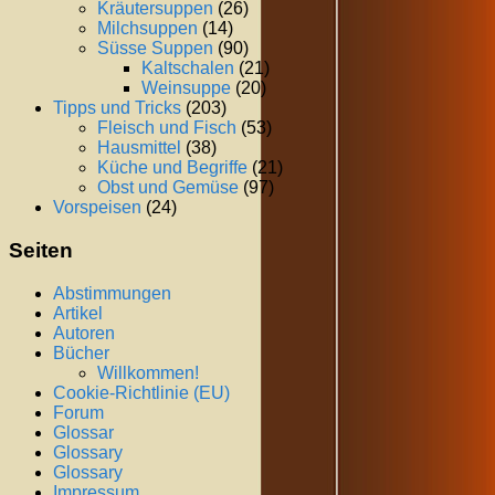
Kräutersuppen
(26)
Milchsuppen
(14)
Süsse Suppen
(90)
Kaltschalen
(21)
Weinsuppe
(20)
Tipps und Tricks
(203)
Fleisch und Fisch
(53)
Hausmittel
(38)
Küche und Begriffe
(21)
Obst und Gemüse
(97)
Vorspeisen
(24)
Seiten
Abstimmungen
Artikel
Autoren
Bücher
Willkommen!
Cookie-Richtlinie (EU)
Forum
Glossar
Glossary
Glossary
Impressum