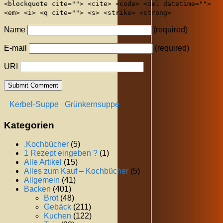
<blockquote cite=""> <cite> <code> <del datetime="">
<em> <i> <q cite=""> <s> <strike> <strong>
Name
(required)
E-mail
(required)
URI
Kerbel-Suppe
Grünkernsuppe
Kategorien
.Kochbücher
(5)
1 Rezept eingeben ?
(1)
Alle Artikel
(15)
Alles zum Kauf – Kochbücher
(5)
Allgemein
(41)
Backen
(401)
Brot
(48)
Gebäck
(211)
Kuchen
(122)