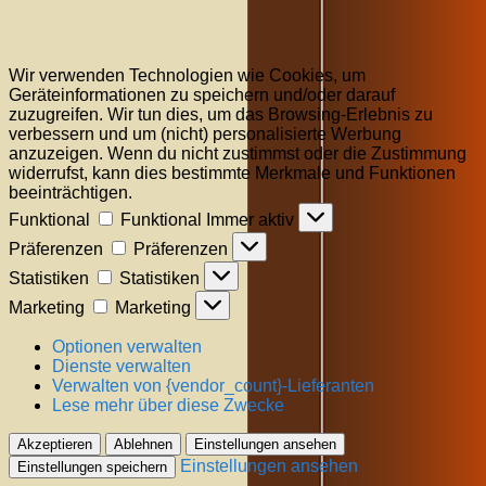
Wir verwenden Technologien wie Cookies, um
Geräteinformationen zu speichern und/oder darauf
zuzugreifen. Wir tun dies, um das Browsing-Erlebnis zu
verbessern und um (nicht) personalisierte Werbung
anzuzeigen. Wenn du nicht zustimmst oder die Zustimmung
widerrufst, kann dies bestimmte Merkmale und Funktionen
beeinträchtigen.
Funktional
Funktional
Immer aktiv
Präferenzen
Präferenzen
Statistiken
Statistiken
Marketing
Marketing
Optionen verwalten
Dienste verwalten
Verwalten von {vendor_count}-Lieferanten
Lese mehr über diese Zwecke
Akzeptieren
Ablehnen
Einstellungen ansehen
Einstellungen ansehen
Einstellungen speichern