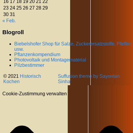
16
17
18
19
20
21
22
23
24
25
26
27
28
29
30
31
« Feb.
Blogroll
Biebelshofer Shop für Salze, Zuckerersatzstoffe, Pfeffer
usw.
Pflanzenkompendium
Photovoltaik und Montagematerial
Pilzbestimmer
© 2021
Historisch
Suffusion theme by Sayontan
Kochen
Sinha
Cookie-Zustimmung verwalten