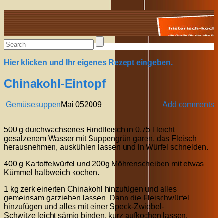
Alte Rezepte online
Hier klicken und Ihr eigenes Rezept eingeben.
Chinakohl-Eintopf
Gemüsesuppen
Mai
05
2009
Add comments
500 g durchwachsenes Rindfleisch in 0,75 l leicht
gesalzenem Wasser mit Suppengrün garen, das Fleisch
herausnehmen, auskühlen lassen und in Würfel schneiden.
400 g Kartoffelwürfel und 200g Möhrenscheiben mit etwas
Kümmel halbweich kochen.
1 kg zerkleinerten Chinakohl hinzufügen und alles
gemeinsam garziehen lassen. Dann die Fleischwürfel
hinzufügen und alles mit einer Speck-Zwiebel-
Schwitze leicht sämig binden, kurz aufkochen lassen.