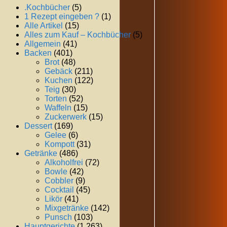
.Kochbücher
(5)
1 Rezept eingeben ?
(1)
Alle Artikel
(15)
Alles zum Kauf – Kochbücher
(5)
Allgemein
(41)
Backen
(401)
Brot
(48)
Gebäck
(211)
Kuchen
(122)
Teig
(30)
Torten
(52)
Waffeln
(15)
Zuckerwerk
(15)
Dessert
(169)
Gelee
(6)
Kompott
(31)
Getränke
(486)
Alkoholfrei
(72)
Bowle
(42)
Cobbler
(9)
Cocktail
(45)
Likör
(41)
Mixgetränke
(142)
Punsch
(103)
Hauptgerichte
(1.263)