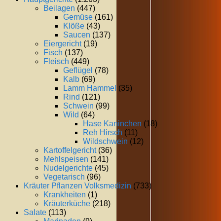
Beilagen
(447)
Gemüse
(161)
Klöße
(43)
Saucen
(137)
Eiergericht
(19)
Fisch
(137)
Fleisch
(449)
Geflügel
(78)
Kalb
(69)
Lamm Hammel
(35)
Rind
(121)
Schwein
(99)
Wild
(64)
Hase Kaninchen
(18)
Reh Hirsch
(11)
Wildschwein
(12)
Kartoffelgericht
(36)
Mehlspeisen
(141)
Nudelgerichte
(45)
Vegetarisch
(96)
Kräuter Pflanzen Volksmedizin
(733)
Krankheiten
(1)
Kräuterküche
(218)
Salate
(113)