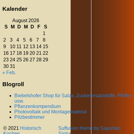
Kalender
August 2026
S
M
D
M
D
F
S
1
2
3
4
5
6
7
8
9
10
11
12
13
14
15
16
17
18
19
20
21
22
23
24
25
26
27
28
29
30
31
« Feb.
Blogroll
Biebelshofer Shop für Salze, Zuckerersatzstoffe, Pfeffer
usw.
Pflanzenkompendium
Photovoltaik und Montagematerial
Pilzbestimmer
© 2021
Historisch
Suffusion theme by Sayontan
Kochen
Sinha