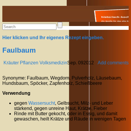
Alte Rezepte online
Hier klicken und Ihr eigenes Rezept eingeben.
Faulbaum
Kräuter Pflanzen Volksmedizin
Sep.
09
2012
Add comments
Synonyme: Faulbaum, Wegdorn, Pulverholz, Läusebaum,
Hundsbaum, Spöcker, Zapfenholz, Schießbeere
Verwendung
gegen
Wassersucht
, Gelbsucht, Milz- und Leber
stärkend, gegen unreine Haut, Krätze, Fieber
Rinde mit Butter gekocht, oder in Essig, und damit
gewaschen, heilt Krätze und Räude in wenigen Tagen