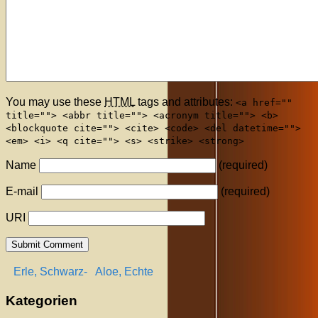
You may use these
HTML
tags and attributes:
<a href=""
title=""> <abbr title=""> <acronym title=""> <b>
<blockquote cite=""> <cite> <code> <del datetime="">
<em> <i> <q cite=""> <s> <strike> <strong>
Name
(required)
E-mail
(required)
URI
Erle, Schwarz-
Aloe, Echte
Kategorien