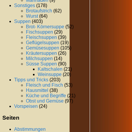
Marinaden
(9)
Sonstiges
(178)
Brotaufstrich
(62)
Wurst
(64)
Suppen
(403)
Brot- Körnersuppe
(52)
Fischsuppen
(29)
Fleischsuppen
(39)
Geflügelsuppen
(19)
Gemüsesuppen
(105)
Kräutersuppen
(26)
Milchsuppen
(14)
Süsse Suppen
(90)
Kaltschalen
(21)
Weinsuppe
(20)
Tipps und Tricks
(203)
Fleisch und Fisch
(53)
Hausmittel
(38)
Küche und Begriffe
(21)
Obst und Gemüse
(97)
Vorspeisen
(24)
Seiten
Abstimmungen