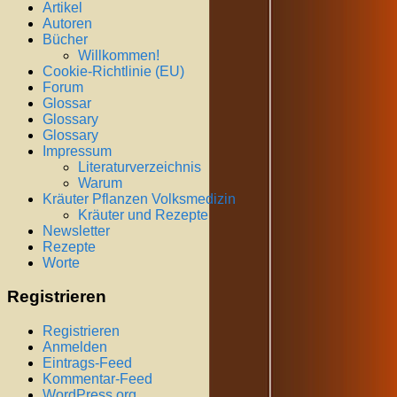
Artikel
Autoren
Bücher
Willkommen!
Cookie-Richtlinie (EU)
Forum
Glossar
Glossary
Glossary
Impressum
Literaturverzeichnis
Warum
Kräuter Pflanzen Volksmedizin
Kräuter und Rezepte
Newsletter
Rezepte
Worte
Registrieren
Registrieren
Anmelden
Eintrags-Feed
Kommentar-Feed
WordPress.org