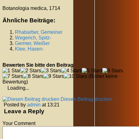
Botanologia medica, 1714
Ähnliche Beiträge:
Rhabarber, Gemeiner
Wegerich, Spitz-
Germer, Weißer
Klee, Hasen-
Bewerten Sie bitte den Beitrag
(Bisher keine
Bewertung)
Loading...
Diesen Beitrag drucken
Posted by
admin
at 13:21
Leave a Reply
Your Comment