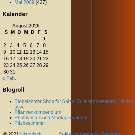
Mai 2009
(427)
Kalender
August 2026
S
M
D
M
D
F
S
1
2
3
4
5
6
7
8
9
10
11
12
13
14
15
16
17
18
19
20
21
22
23
24
25
26
27
28
29
30
31
« Feb.
Blogroll
Biebelshofer Shop für Salze, Zuckerersatzstoffe, Pfeffer
usw.
Pflanzenkompendium
Photovoltaik und Montagematerial
Pilzbestimmer
© 2021
Historisch
Suffusion theme by Sayontan