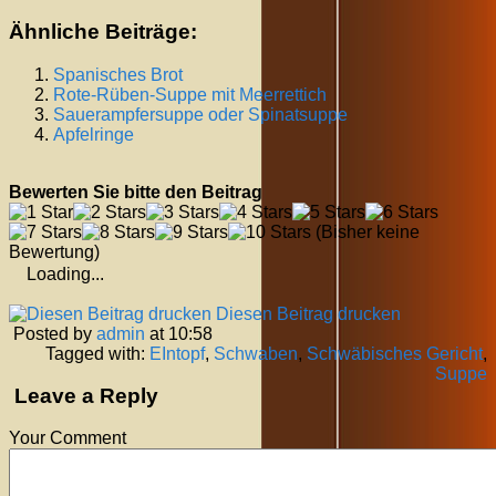
Ähnliche Beiträge:
Spanisches Brot
Rote-Rüben-Suppe mit Meerrettich
Sauerampfersuppe oder Spinatsuppe
Apfelringe
Bewerten Sie bitte den Beitrag
(Bisher keine
Bewertung)
Loading...
Diesen Beitrag drucken
Posted by
admin
at 10:58
Tagged with:
EIntopf
,
Schwaben
,
Schwäbisches Gericht
,
Suppe
Leave a Reply
Your Comment