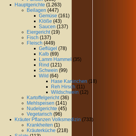
Hauptgerichte
(1.263)
Beilagen
(447)
Gemüse
(161)
Klöße
(43)
Saucen
(137)
Eiergericht
(19)
Fisch
(137)
Fleisch
(449)
Geflügel
(78)
Kalb
(69)
Lamm Hammel
(35)
Rind
(121)
Schwein
(99)
Wild
(64)
Hase Kaninchen
(18)
Reh Hirsch
(11)
Wildschwein
(12)
Kartoffelgericht
(36)
Mehlspeisen
(141)
Nudelgerichte
(45)
Vegetarisch
(96)
Kräuter Pflanzen Volksmedizin
(733)
Krankheiten
(1)
Kräuterküche
(218)
Salate
(113)