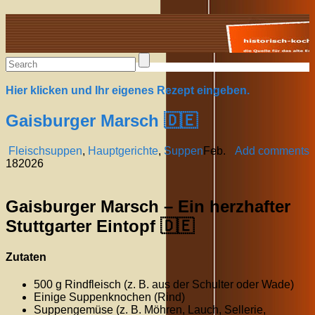
Alte Rezepte online
Hier klicken und Ihr eigenes Rezept eingeben.
Gaisburger Marsch 🇩🇪
Fleischsuppen
,
Hauptgerichte
,
Suppen
Feb.
Add comments
18
2026
Gaisburger Marsch – Ein herzhafter
Stuttgarter Eintopf 🇩🇪
Zutaten
500 g Rindfleisch (z. B. aus der Schulter oder Wade)
Einige Suppenknochen (Rind)
Suppengemüse (z. B. Möhren, Lauch, Sellerie,