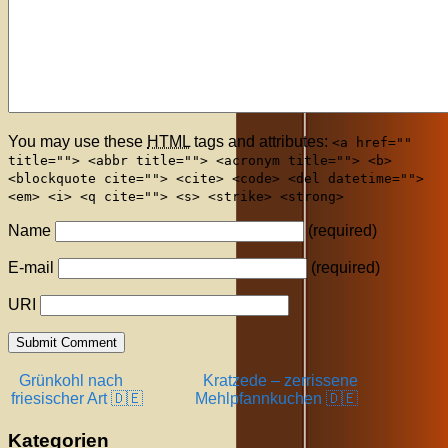
You may use these
HTML
tags and attributes:
<a href=""
title=""> <abbr title=""> <acronym title=""> <b>
<blockquote cite=""> <cite> <code> <del datetime="">
<em> <i> <q cite=""> <s> <strike> <strong>
Name
(required)
E-mail
(required)
URI
Grünkohl nach
Kratzede – zerrissene
friesischer Art 🇩🇪
Mehlpfannkuchen 🇩🇪
Kategorien