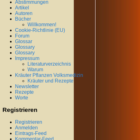
Abstimmungen
Artikel
Autoren
Bücher
Willkommen!
Cookie-Richtlinie (EU)
Forum
Glossar
Glossary
Glossary
Impressum
Literaturverzeichnis
Warum
Kräuter Pflanzen Volksmedizin
Kräuter und Rezepte
Newsletter
Rezepte
Worte
Registrieren
Registrieren
Anmelden
Eintrags-Feed
Kommentar-Feed