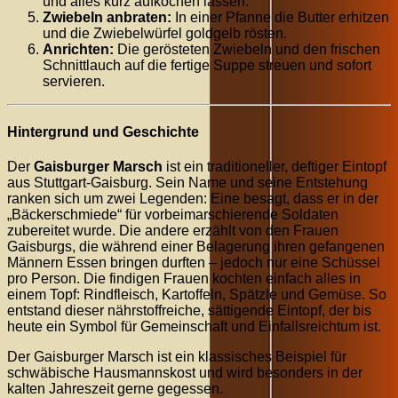
und alles kurz aufkochen lassen.
Zwiebeln anbraten:
In einer Pfanne die Butter erhitzen
und die Zwiebelwürfel goldgelb rösten.
Anrichten:
Die gerösteten Zwiebeln und den frischen
Schnittlauch auf die fertige Suppe streuen und sofort
servieren.
Hintergrund und Geschichte
Der
Gaisburger Marsch
ist ein traditioneller, deftiger Eintopf
aus Stuttgart-Gaisburg. Sein Name und seine Entstehung
ranken sich um zwei Legenden: Eine besagt, dass er in der
„Bäckerschmiede“ für vorbeimarschierende Soldaten
zubereitet wurde. Die andere erzählt von den Frauen
Gaisburgs, die während einer Belagerung ihren gefangenen
Männern Essen bringen durften – jedoch nur eine Schüssel
pro Person. Die findigen Frauen kochten einfach alles in
einem Topf: Rindfleisch, Kartoffeln, Spätzle und Gemüse. So
entstand dieser nährstoffreiche, sättigende Eintopf, der bis
heute ein Symbol für Gemeinschaft und Einfallsreichtum ist.
Der Gaisburger Marsch ist ein klassisches Beispiel für
schwäbische Hausmannskost und wird besonders in der
kalten Jahreszeit gerne gegessen.