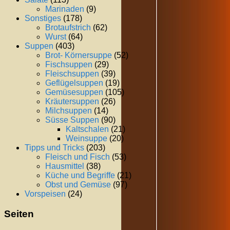
Marinaden
(9)
Sonstiges
(178)
Brotaufstrich
(62)
Wurst
(64)
Suppen
(403)
Brot- Körnersuppe
(52)
Fischsuppen
(29)
Fleischsuppen
(39)
Geflügelsuppen
(19)
Gemüsesuppen
(105)
Kräutersuppen
(26)
Milchsuppen
(14)
Süsse Suppen
(90)
Kaltschalen
(21)
Weinsuppe
(20)
Tipps und Tricks
(203)
Fleisch und Fisch
(53)
Hausmittel
(38)
Küche und Begriffe
(21)
Obst und Gemüse
(97)
Vorspeisen
(24)
Seiten