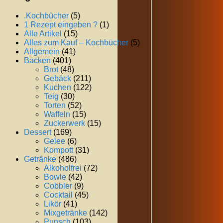
.Kochbücher
(5)
1 Rezept eingeben ?
(1)
Alle Artikel
(15)
Alles zum Kauf – Kochbücher
(5)
Allgemein
(41)
Backen
(401)
Brot
(48)
Gebäck
(211)
Kuchen
(122)
Teig
(30)
Torten
(52)
Waffeln
(15)
Zuckerwerk
(15)
Dessert
(169)
Gelee
(6)
Kompott
(31)
Getränke
(486)
Alkoholfrei
(72)
Bowle
(42)
Cobbler
(9)
Cocktail
(45)
Likör
(41)
Mixgetränke
(142)
Punsch
(103)