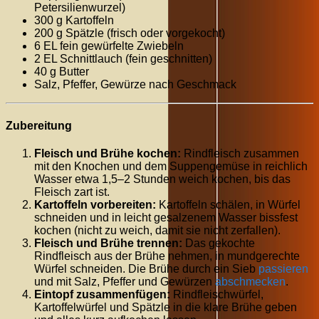
Petersilienwurzel)
300 g Kartoffeln
200 g Spätzle (frisch oder vorgekocht)
6 EL fein gewürfelte Zwiebeln
2 EL Schnittlauch (fein geschnitten)
40 g Butter
Salz, Pfeffer, Gewürze nach Geschmack
Zubereitung
Fleisch und Brühe kochen:
Rindfleisch zusammen
mit den Knochen und dem Suppengemüse in reichlich
Wasser etwa 1,5–2 Stunden weich kochen, bis das
Fleisch zart ist.
Kartoffeln vorbereiten:
Kartoffeln schälen, in Würfel
schneiden und in leicht gesalzenem Wasser bissfest
kochen (nicht zu weich, damit sie nicht zerfallen).
Fleisch und Brühe trennen:
Das gekochte
Rindfleisch aus der Brühe nehmen, in mundgerechte
Würfel schneiden. Die Brühe durch ein Sieb
passieren
und mit Salz, Pfeffer und Gewürzen
abschmecken
.
Eintopf zusammenfügen:
Rindfleischwürfel,
Kartoffelwürfel und Spätzle in die klare Brühe geben