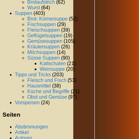
Brotaufstrich
(62)
Wurst
(64)
Suppen
(403)
Brot- Körnersuppe
(52)
Fischsuppen
(29)
Fleischsuppen
(39)
Geflügelsuppen
(19)
Gemüsesuppen
(105)
Kräutersuppen
(26)
Milchsuppen
(14)
Süsse Suppen
(90)
Kaltschalen
(21)
Weinsuppe
(20)
Tipps und Tricks
(203)
Fleisch und Fisch
(53)
Hausmittel
(38)
Küche und Begriffe
(21)
Obst und Gemüse
(97)
Vorspeisen
(24)
Seiten
Abstimmungen
Artikel
Autoren