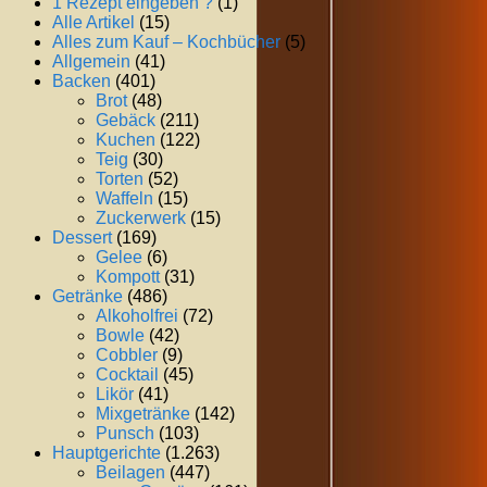
1 Rezept eingeben ?
(1)
Alle Artikel
(15)
Alles zum Kauf – Kochbücher
(5)
Allgemein
(41)
Backen
(401)
Brot
(48)
Gebäck
(211)
Kuchen
(122)
Teig
(30)
Torten
(52)
Waffeln
(15)
Zuckerwerk
(15)
Dessert
(169)
Gelee
(6)
Kompott
(31)
Getränke
(486)
Alkoholfrei
(72)
Bowle
(42)
Cobbler
(9)
Cocktail
(45)
Likör
(41)
Mixgetränke
(142)
Punsch
(103)
Hauptgerichte
(1.263)
Beilagen
(447)