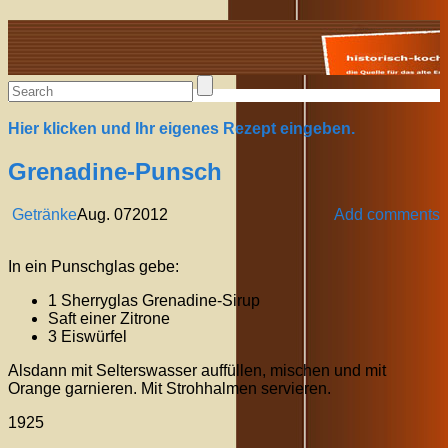
Alte Rezepte online
Hier klicken und Ihr eigenes Rezept eingeben.
Grenadine-Punsch
Getränke
Aug.
07
2012
Add comments
In ein Punschglas gebe:
1 Sherryglas Grenadine-Sirup
Saft einer Zitrone
3 Eiswürfel
Alsdann mit Selterswasser auffüllen, mischen und mit
Orange garnieren. Mit Strohhalmen servieren.
1925