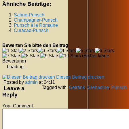
Ähnliche Beiträge:
Sahne-Punsch
Champagner-Punsch
Punsch á la Romaine
Curacao-Punsch
Bewerten Sie bitte den Beitrag
(Bisher keine
Bewertung)
Loading...
Diesen Beitrag drucken
Posted by
admin
at 04:11
Tagged with:
Getränk
,
Grenadine
,
Punsch
Leave a
Reply
Your Comment