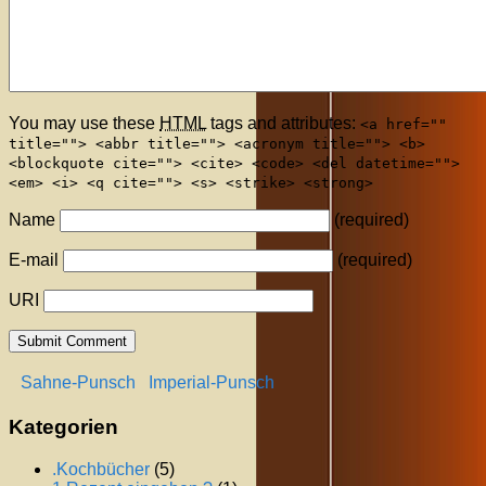
You may use these
HTML
tags and attributes:
<a href=""
title=""> <abbr title=""> <acronym title=""> <b>
<blockquote cite=""> <cite> <code> <del datetime="">
<em> <i> <q cite=""> <s> <strike> <strong>
Name
(required)
E-mail
(required)
URI
Sahne-Punsch
Imperial-Punsch
Kategorien
.Kochbücher
(5)