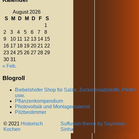
August 2026
S
M
D
M
D
F
S
1
2
3
4
5
6
7
8
9
10
11
12
13
14
15
16
17
18
19
20
21
22
23
24
25
26
27
28
29
30
31
« Feb.
Blogroll
Biebelshofer Shop für Salze, Zuckerersatzstoffe, Pfeffer
usw.
Pflanzenkompendium
Photovoltaik und Montagematerial
Pilzbestimmer
© 2021
Historisch
Suffusion theme by Sayontan
Kochen
Sinha