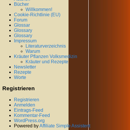
Bücher
Willkommen!
Cookie-Richtlinie (EU)
Forum
Glossar
Glossary
Glossary
Impressum
Literaturverzeichnis
Warum
Kräuter Pflanzen Volksmedizin
Kräuter und Rezepte
Newsletter
Rezepte
Worte
Registrieren
Registrieren
Anmelden
Eintrags-Feed
Kommentar-Feed
WordPress.org
Powered by
Affiliate Simple Assistent