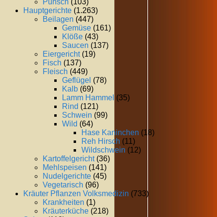
Punsch
(103)
Hauptgerichte
(1.263)
Beilagen
(447)
Gemüse
(161)
Klöße
(43)
Saucen
(137)
Eiergericht
(19)
Fisch
(137)
Fleisch
(449)
Geflügel
(78)
Kalb
(69)
Lamm Hammel
(35)
Rind
(121)
Schwein
(99)
Wild
(64)
Hase Kaninchen
(18)
Reh Hirsch
(11)
Wildschwein
(12)
Kartoffelgericht
(36)
Mehlspeisen
(141)
Nudelgerichte
(45)
Vegetarisch
(96)
Kräuter Pflanzen Volksmedizin
(733)
Krankheiten
(1)
Kräuterküche
(218)