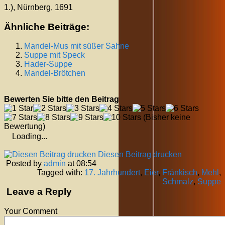
1.), Nürnberg, 1691
Ähnliche Beiträge:
Mandel-Mus mit süßer Sahne
Suppe mit Speck
Hader-Suppe
Mandel-Brötchen
Bewerten Sie bitte den Beitrag
(Bisher keine
Bewertung)
Loading...
Diesen Beitrag drucken
Posted by
admin
at 08:54
Tagged with:
17. Jahrhundert
,
Eier
,
Fränkisch
,
Mehl
,
Schmalz
,
Suppe
Leave a Reply
Your Comment