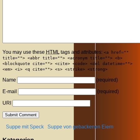
You may use these
HTML
tags and attributes:
<a href=""
title=""> <abbr title=""> <acronym title=""> <b>
<blockquote cite=""> <cite> <code> <del datetime="">
<em> <i> <q cite=""> <s> <strike> <strong>
Name
(required)
E-mail
(required)
URI
Suppe mit Speck
Suppe von gebackenen Eiern
Kategorien