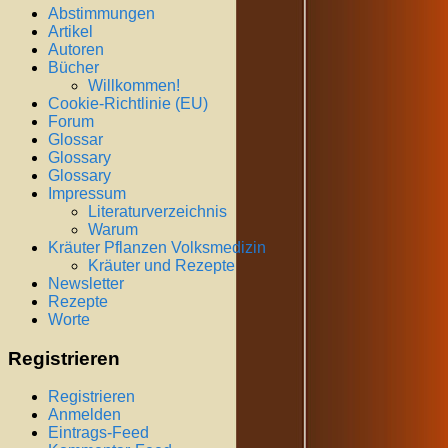
Abstimmungen
Artikel
Autoren
Bücher
Willkommen!
Cookie-Richtlinie (EU)
Forum
Glossar
Glossary
Glossary
Impressum
Literaturverzeichnis
Warum
Kräuter Pflanzen Volksmedizin
Kräuter und Rezepte
Newsletter
Rezepte
Worte
Registrieren
Registrieren
Anmelden
Eintrags-Feed