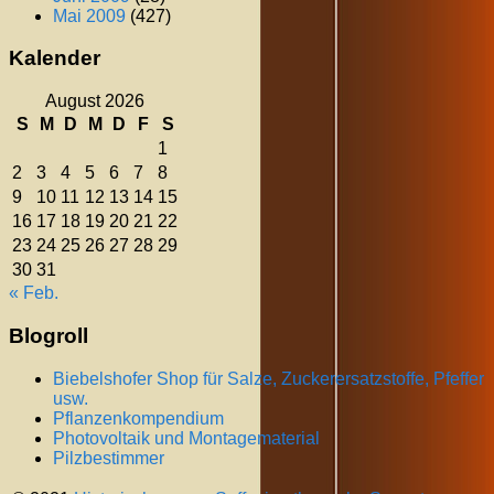
Mai 2009
(427)
Kalender
August 2026
S
M
D
M
D
F
S
1
2
3
4
5
6
7
8
9
10
11
12
13
14
15
16
17
18
19
20
21
22
23
24
25
26
27
28
29
30
31
« Feb.
Blogroll
Biebelshofer Shop für Salze, Zuckerersatzstoffe, Pfeffer
usw.
Pflanzenkompendium
Photovoltaik und Montagematerial
Pilzbestimmer