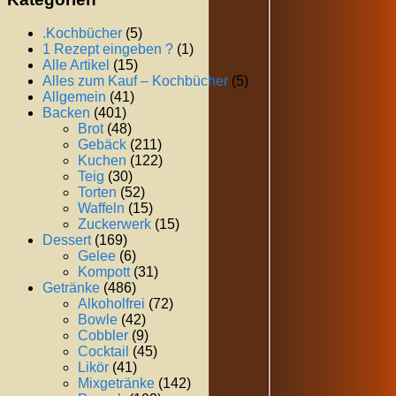
.Kochbücher
(5)
1 Rezept eingeben ?
(1)
Alle Artikel
(15)
Alles zum Kauf – Kochbücher
(5)
Allgemein
(41)
Backen
(401)
Brot
(48)
Gebäck
(211)
Kuchen
(122)
Teig
(30)
Torten
(52)
Waffeln
(15)
Zuckerwerk
(15)
Dessert
(169)
Gelee
(6)
Kompott
(31)
Getränke
(486)
Alkoholfrei
(72)
Bowle
(42)
Cobbler
(9)
Cocktail
(45)
Likör
(41)
Mixgetränke
(142)