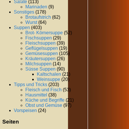
Salate
(113)
Marinaden
(9)
Sonstiges
(178)
Brotaufstrich
(62)
Wurst
(64)
Suppen
(403)
Brot- Körnersuppe
(52)
Fischsuppen
(29)
Fleischsuppen
(39)
Geflügelsuppen
(19)
Gemüsesuppen
(105)
Kräutersuppen
(26)
Milchsuppen
(14)
Süsse Suppen
(90)
Kaltschalen
(21)
Weinsuppe
(20)
Tipps und Tricks
(203)
Fleisch und Fisch
(53)
Hausmittel
(38)
Küche und Begriffe
(21)
Obst und Gemüse
(97)
Vorspeisen
(24)
Seiten