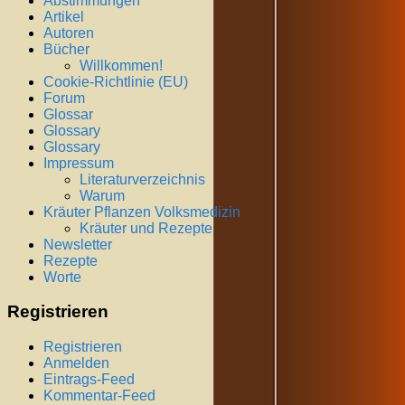
Abstimmungen
Artikel
Autoren
Bücher
Willkommen!
Cookie-Richtlinie (EU)
Forum
Glossar
Glossary
Glossary
Impressum
Literaturverzeichnis
Warum
Kräuter Pflanzen Volksmedizin
Kräuter und Rezepte
Newsletter
Rezepte
Worte
Registrieren
Registrieren
Anmelden
Eintrags-Feed
Kommentar-Feed