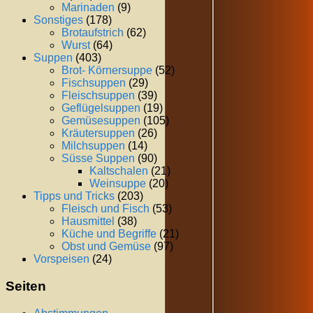
Marinaden
(9)
Sonstiges
(178)
Brotaufstrich
(62)
Wurst
(64)
Suppen
(403)
Brot- Körnersuppe
(52)
Fischsuppen
(29)
Fleischsuppen
(39)
Geflügelsuppen
(19)
Gemüsesuppen
(105)
Kräutersuppen
(26)
Milchsuppen
(14)
Süsse Suppen
(90)
Kaltschalen
(21)
Weinsuppe
(20)
Tipps und Tricks
(203)
Fleisch und Fisch
(53)
Hausmittel
(38)
Küche und Begriffe
(21)
Obst und Gemüse
(97)
Vorspeisen
(24)
Seiten