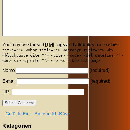
You may use these
HTML
tags and attributes:
<a href=""
title=""> <abbr title=""> <acronym title=""> <b>
<blockquote cite=""> <cite> <code> <del datetime="">
<em> <i> <q cite=""> <s> <strike> <strong>
Name
(required)
E-mail
(required)
URI
Gefüllte Eier
Buttermilch-Käse
Kategorien