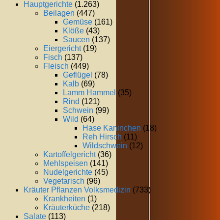
Hauptgerichte
(1.263)
Beilagen
(447)
Gemüse
(161)
Klöße
(43)
Saucen
(137)
Eiergericht
(19)
Fisch
(137)
Fleisch
(449)
Geflügel
(78)
Kalb
(69)
Lamm Hammel
(35)
Rind
(121)
Schwein
(99)
Wild
(64)
Hase Kaninchen
(18)
Reh Hirsch
(11)
Wildschwein
(12)
Kartoffelgericht
(36)
Mehlspeisen
(141)
Nudelgerichte
(45)
Vegetarisch
(96)
Kräuter Pflanzen Volksmedizin
(733)
Krankheiten
(1)
Kräuterküche
(218)
Salate
(113)