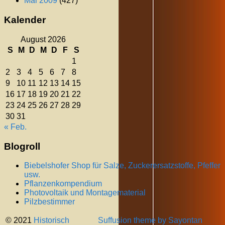
Mai 2009
(427)
Kalender
August 2026
S
M
D
M
D
F
S
1
2
3
4
5
6
7
8
9
10
11
12
13
14
15
16
17
18
19
20
21
22
23
24
25
26
27
28
29
30
31
« Feb.
Blogroll
Biebelshofer Shop für Salze, Zuckerersatzstoffe, Pfeffer
usw.
Pflanzenkompendium
Photovoltaik und Montagematerial
Pilzbestimmer
© 2021
Historisch
Suffusion theme by Sayontan