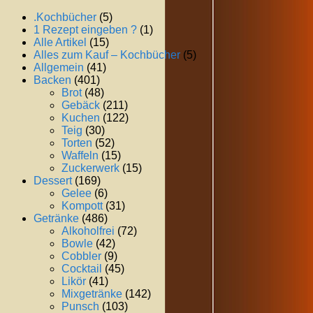
.Kochbücher
(5)
1 Rezept eingeben ?
(1)
Alle Artikel
(15)
Alles zum Kauf – Kochbücher
(5)
Allgemein
(41)
Backen
(401)
Brot
(48)
Gebäck
(211)
Kuchen
(122)
Teig
(30)
Torten
(52)
Waffeln
(15)
Zuckerwerk
(15)
Dessert
(169)
Gelee
(6)
Kompott
(31)
Getränke
(486)
Alkoholfrei
(72)
Bowle
(42)
Cobbler
(9)
Cocktail
(45)
Likör
(41)
Mixgetränke
(142)
Punsch
(103)