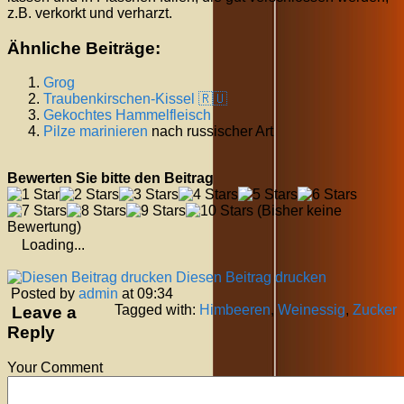
z.B. verkorkt und verharzt.
Ähnliche Beiträge:
Grog
Traubenkirschen-Kissel 🇷🇺
Gekochtes Hammelfleisch
Pilze
marinieren
nach russischer Art
Bewerten Sie bitte den Beitrag
(Bisher keine
Bewertung)
Loading...
Diesen Beitrag drucken
Posted by
admin
at 09:34
Tagged with:
Himbeeren
,
Weinessig
,
Zucker
Leave a
Reply
Your Comment