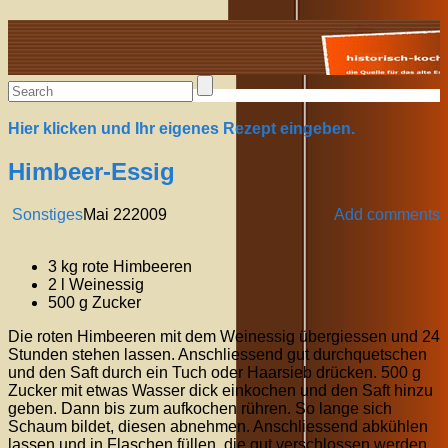
Alte Rezepte online
Hier klicken und Ihr eigenes Rezept eingeben.
Himbeer-Essig
Sonstiges
Mai
22
2009
Add comments
3 kg rote Himbeeren
2 l Weinessig
500 g Zucker
Die roten Himbeeren mit dem Weinessig übergiessen und 24
Stunden stehen lassen. Anschliessend gut durchquetschen
und den Saft durch ein Tuch oder Haarsieb drücken. 500 g
Zucker mit etwas Wasser dick einkochen und den Saft hinzu
geben. Dann bis zum aufkochen rühren. So lange sich
Schaum bildet, diesen abnehmen. Anschliessend abkühlen
lassen und in Flaschen füllen, die gut verschlossen werden,