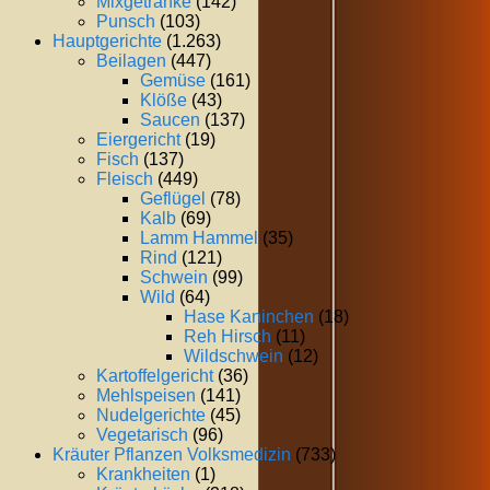
Mixgetränke
(142)
Punsch
(103)
Hauptgerichte
(1.263)
Beilagen
(447)
Gemüse
(161)
Klöße
(43)
Saucen
(137)
Eiergericht
(19)
Fisch
(137)
Fleisch
(449)
Geflügel
(78)
Kalb
(69)
Lamm Hammel
(35)
Rind
(121)
Schwein
(99)
Wild
(64)
Hase Kaninchen
(18)
Reh Hirsch
(11)
Wildschwein
(12)
Kartoffelgericht
(36)
Mehlspeisen
(141)
Nudelgerichte
(45)
Vegetarisch
(96)
Kräuter Pflanzen Volksmedizin
(733)
Krankheiten
(1)