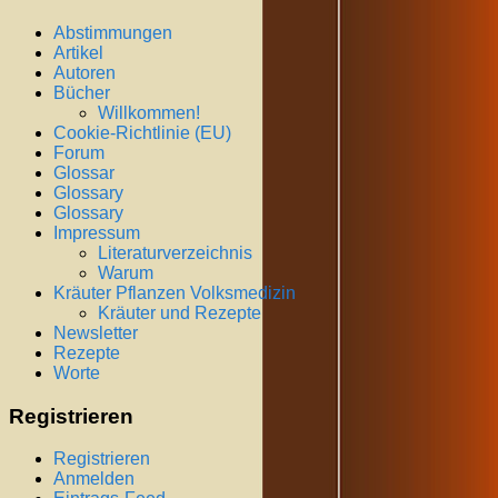
Abstimmungen
Artikel
Autoren
Bücher
Willkommen!
Cookie-Richtlinie (EU)
Forum
Glossar
Glossary
Glossary
Impressum
Literaturverzeichnis
Warum
Kräuter Pflanzen Volksmedizin
Kräuter und Rezepte
Newsletter
Rezepte
Worte
Registrieren
Registrieren
Anmelden