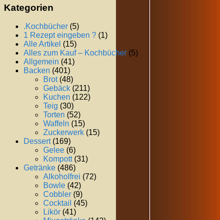
Kategorien
.Kochbücher
(5)
1 Rezept eingeben ?
(1)
Alle Artikel
(15)
Alles zum Kauf – Kochbücher
(5)
Allgemein
(41)
Backen
(401)
Brot
(48)
Gebäck
(211)
Kuchen
(122)
Teig
(30)
Torten
(52)
Waffeln
(15)
Zuckerwerk
(15)
Dessert
(169)
Gelee
(6)
Kompott
(31)
Getränke
(486)
Alkoholfrei
(72)
Bowle
(42)
Cobbler
(9)
Cocktail
(45)
Likör
(41)