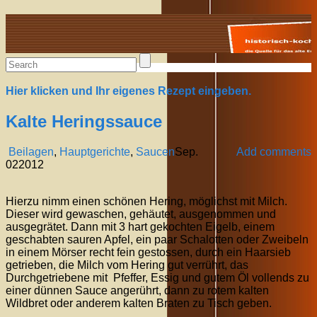
Alte Rezepte online
Hier klicken und Ihr eigenes Rezept eingeben.
Kalte Heringssauce
Beilagen
,
Hauptgerichte
,
Saucen
Sep.
Add comments
02
2012
Hierzu nimm einen schönen Hering, möglichst mit Milch.
Dieser wird gewaschen, gehäutet, ausgenommen und
ausgegrätet. Dann mit 3 hart gekochten Eigelb, einem
geschabten sauren Apfel, ein paar Schalotten oder Zweibeln
in einem Mörser recht fein gestossen, durch ein Haarsieb
getrieben, die Milch vom Hering gut verrührt, das
Durchgetriebene mit Pfeffer, Essig und gutem Öl vollends zu
einer dünnen Sauce angerührt, dann zu rotem kalten
Wildbret oder anderem kalten Braten zu Tisch geben.