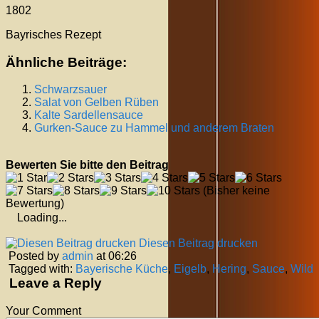
1802
Bayrisches Rezept
Ähnliche Beiträge:
Schwarzsauer
Salat von Gelben Rüben
Kalte Sardellensauce
Gurken-Sauce zu Hammel und anderem Braten
Bewerten Sie bitte den Beitrag
(Bisher keine
Bewertung)
Loading...
Diesen Beitrag drucken
Posted by
admin
at 06:26
Tagged with:
Bayerische Küche
,
Eigelb
,
Hering
,
Sauce
,
Wild
Leave a Reply
Your Comment