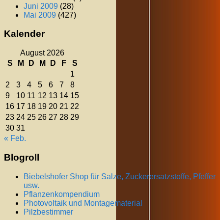
Juni 2009
(28)
Mai 2009
(427)
Kalender
August 2026
S
M
D
M
D
F
S
1
2
3
4
5
6
7
8
9
10
11
12
13
14
15
16
17
18
19
20
21
22
23
24
25
26
27
28
29
30
31
« Feb.
Blogroll
Biebelshofer Shop für Salze, Zuckerersatzstoffe, Pfeffer
usw.
Pflanzenkompendium
Photovoltaik und Montagematerial
Pilzbestimmer