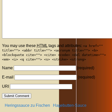
You may use these
HTML
tags and attributes:
<a href=""
title=""> <abbr title=""> <acronym title=""> <b>
<blockquote cite=""> <cite> <code> <del datetime="">
<em> <i> <q cite=""> <s> <strike> <strong>
Name
(required)
E-mail
(required)
URI
Heringssauce zu Fischen
Hagebutten-Sauce