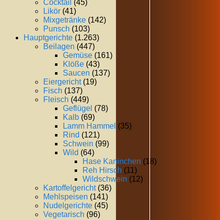
Cocktail
(45)
Likör
(41)
Mixgetränke
(142)
Punsch
(103)
Hauptgerichte
(1.263)
Beilagen
(447)
Gemüse
(161)
Klöße
(43)
Saucen
(137)
Eiergericht
(19)
Fisch
(137)
Fleisch
(449)
Geflügel
(78)
Kalb
(69)
Lamm Hammel
(35)
Rind
(121)
Schwein
(99)
Wild
(64)
Hase Kaninchen
(18)
Reh Hirsch
(11)
Wildschwein
(12)
Kartoffelgericht
(36)
Mehlspeisen
(141)
Nudelgerichte
(45)
Vegetarisch
(96)