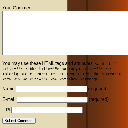
Your Comment
You may use these
HTML
tags and attributes:
<a href=""
title=""> <abbr title=""> <acronym title=""> <b>
<blockquote cite=""> <cite> <code> <del datetime="">
<em> <i> <q cite=""> <s> <strike> <strong>
Name
(required)
E-mail
(required)
URI