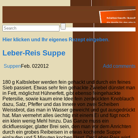
Alte Rezepte online
Hier klicken und Ihr eigenes Rezept eingeben.
Leber-Reis Suppe
Suppen
Feb.
02
2012
Add comments
180 g Kalbsleber werden fein gehackt und durch ein feines
Sieb passiert. Etwas sehr fein gehackte Zwiebel dünstet man
in Fett, möglichst Hühnerfett, gibt ebenso feingehackte
Petersilie, sowie kaum eine Idee fein zerdrückten Knoblauch
dazu, Salz, Pfeffer und das Innere von zwei Scheiben
Weissbrot, das man in Wasser geweicht und gut ausgedrückt
hat. Man vermehrt alles üechtig mit einem Ei und fügt noch
ein klein wenig Mehl hinzu. Das Ganze muss ein
dickfluessiger, glatter Brei sein, den man vor dem Anrichten
durch ein grobes Reibeisen in etwas kochende Suppe
einlaufen und 5 Minuten kochen lässt. Der Leber-Reis wird