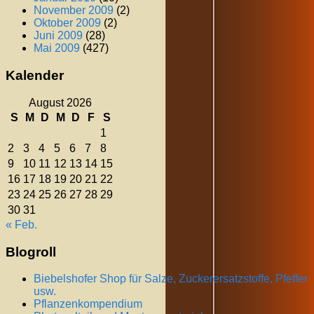
November 2009
(2)
Oktober 2009
(2)
Juni 2009
(28)
Mai 2009
(427)
Kalender
August 2026
S
M
D
M
D
F
S
1
2
3
4
5
6
7
8
9
10
11
12
13
14
15
16
17
18
19
20
21
22
23
24
25
26
27
28
29
30
31
« Feb.
Blogroll
Biebelshofer Shop für Salze, Zuckerersatzstoffe, Pfeffer
usw.
Pflanzenkompendium