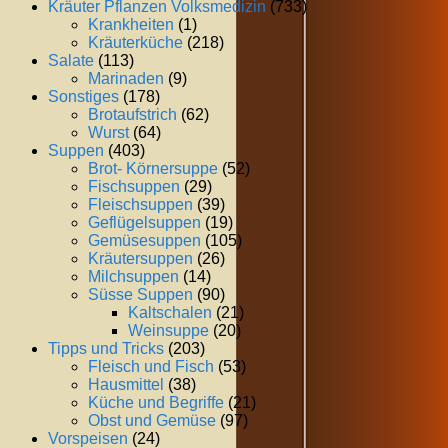
Kräuter Pflanzen Volksmedizin
(733)
Krankheiten
(1)
Kräuterküche
(218)
Salate
(113)
Marinaden
(9)
Sonstiges
(178)
Brotaufstrich
(62)
Wurst
(64)
Suppen
(403)
Brot- Körnersuppe
(52)
Fischsuppen
(29)
Fleischsuppen
(39)
Geflügelsuppen
(19)
Gemüsesuppen
(105)
Kräutersuppen
(26)
Milchsuppen
(14)
Süsse Suppen
(90)
Kaltschalen
(21)
Weinsuppe
(20)
Tipps und Tricks
(203)
Fleisch und Fisch
(53)
Hausmittel
(38)
Küche und Begriffe
(21)
Obst und Gemüse
(97)
Vorspeisen
(24)