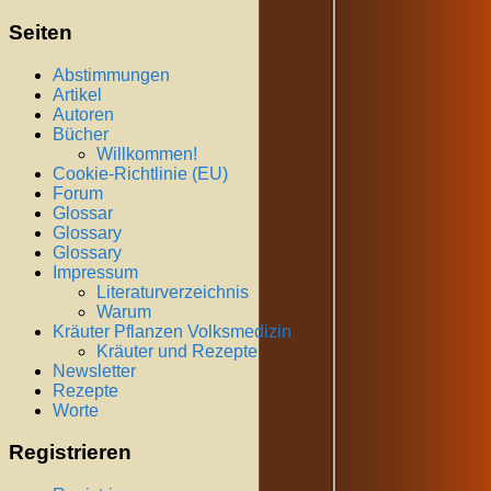
Seiten
Abstimmungen
Artikel
Autoren
Bücher
Willkommen!
Cookie-Richtlinie (EU)
Forum
Glossar
Glossary
Glossary
Impressum
Literaturverzeichnis
Warum
Kräuter Pflanzen Volksmedizin
Kräuter und Rezepte
Newsletter
Rezepte
Worte
Registrieren