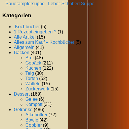
Sauerampfersuppe
Leber-Schöberl Suppe
Kategorien
.Kochbücher
(5)
1 Rezept eingeben ?
(1)
Alle Artikel
(15)
Alles zum Kauf – Kochbücher
(5)
Allgemein
(41)
Backen
(401)
Brot
(48)
Gebäck
(211)
Kuchen
(122)
Teig
(30)
Torten
(52)
Waffeln
(15)
Zuckerwerk
(15)
Dessert
(169)
Gelee
(6)
Kompott
(31)
Getränke
(486)
Alkoholfrei
(72)
Bowle
(42)
Cobbler
(9)