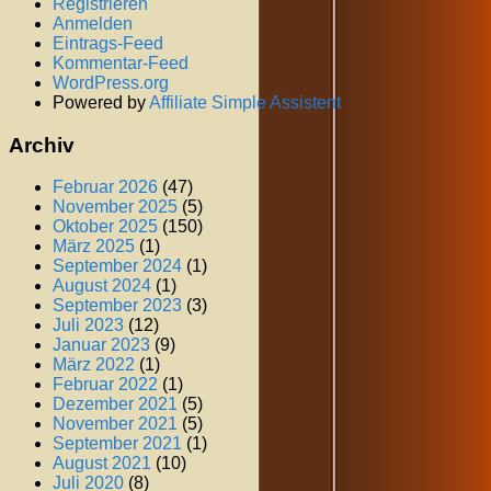
Registrieren
Anmelden
Eintrags-Feed
Kommentar-Feed
WordPress.org
Powered by
Affiliate Simple Assistent
Archiv
Februar 2026
(47)
November 2025
(5)
Oktober 2025
(150)
März 2025
(1)
September 2024
(1)
August 2024
(1)
September 2023
(3)
Juli 2023
(12)
Januar 2023
(9)
März 2022
(1)
Februar 2022
(1)
Dezember 2021
(5)
November 2021
(5)
September 2021
(1)
August 2021
(10)
Juli 2020
(8)