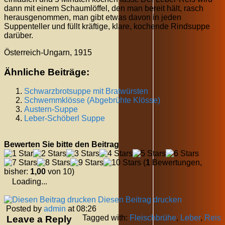
dann mit einem Schaumlöffel, den man bereit hält, rasch
herausgenommen, man gibt etwas davon in jeden
Suppenteller und füllt kräftige, klare, kochende Rindsuppe
darüber.
Österreich-Ungarn, 1915
Ähnliche Beiträge:
Schwarzbrotsuppe mit Bratwürsten
Schwemmklösse (Abgebrühte Klösse)
Austern-Suppe
Leber-Schöberl Suppe
Bewerten Sie bitte den Beitrag
(
1
Bewertungen,
bisher:
1,00
von 10)
Loading...
Diesen Beitrag drucken
Posted by
admin
at 08:26
Tagged with:
Fleischbrühe
,
Leber
,
Reis
Leave a Reply