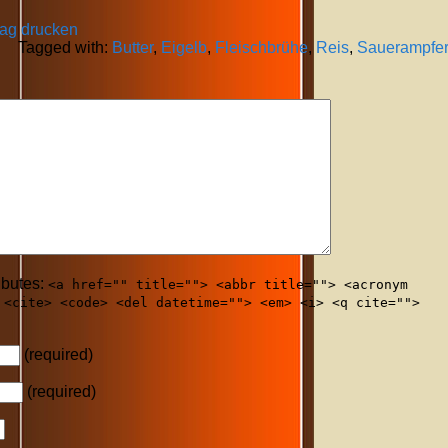
rag drucken
Tagged with:
Butter
,
Eigelb
,
Fleischbrühe
,
Reis
,
Sauerampfe
ibutes:
<a href="" title=""> <abbr title=""> <acronym
 <cite> <code> <del datetime=""> <em> <i> <q cite="">
(required)
(required)