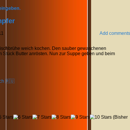
 eingeben.
mpfer
11
Add comment
leischbrühe weich kochen. Den sauber gewaschenen
m Stück Butter anrösten. Nun zur Suppe geben und beim
ch 🇷🇺
(Bisher