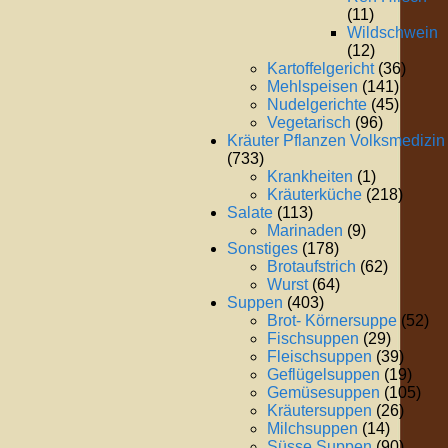
(11)
Wildschwein
(12)
Kartoffelgericht
(36)
Mehlspeisen
(141)
Nudelgerichte
(45)
Vegetarisch
(96)
Kräuter Pflanzen Volksmedizin
(733)
Krankheiten
(1)
Kräuterküche
(218)
Salate
(113)
Marinaden
(9)
Sonstiges
(178)
Brotaufstrich
(62)
Wurst
(64)
Suppen
(403)
Brot- Körnersuppe
(52)
Fischsuppen
(29)
Fleischsuppen
(39)
Geflügelsuppen
(19)
Gemüsesuppen
(105)
Kräutersuppen
(26)
Milchsuppen
(14)
Süsse Suppen
(90)