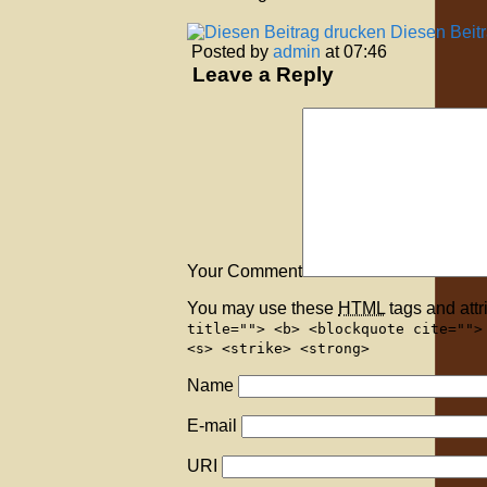
Diesen Beit
Posted by
admin
at 07:46
Leave a Reply
Your Comment
You may use these
HTML
tags and attr
title=""> <b> <blockquote cite="">
<s> <strike> <strong>
Name
E-mail
URI