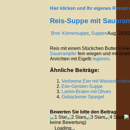
Hier klicken und Ihr eigenes Rezept
Reis-Suppe mit Sauera
Brot- Körnersuppe
,
Suppen
Aug.
29
20
Reis mit einem Stückchen Butter in F
Sauerampfer
fein wiegen und mit eine
Anrichten mit Eigelb
legieren
.
Ähnliche Beiträge:
Verlorene Eier mit Wiesenknöteri
Eier-Gersten-Suppe
Lamm-Braten mit Oliven
Gebackener Spargel
Bewerten Sie bitte den Beitrag
keine Bewertung)
Loading...