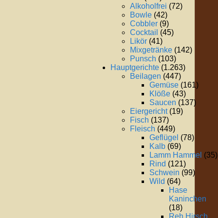
Alkoholfrei
(72)
Bowle
(42)
Cobbler
(9)
Cocktail
(45)
Likör
(41)
Mixgetränke
(142)
Punsch
(103)
Hauptgerichte
(1.263)
Beilagen
(447)
Gemüse
(161)
Klöße
(43)
Saucen
(137)
Eiergericht
(19)
Fisch
(137)
Fleisch
(449)
Geflügel
(78)
Kalb
(69)
Lamm Hammel
(35)
Rind
(121)
Schwein
(99)
Wild
(64)
Hase
Kaninchen
(18)
Reh Hirsch