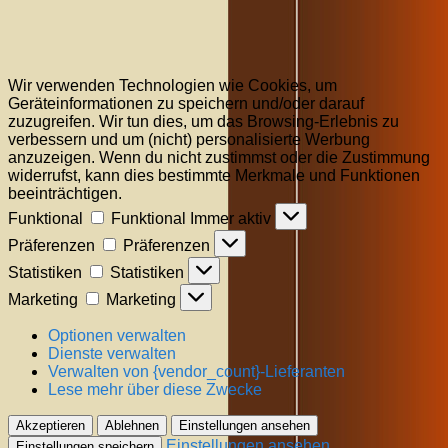
Wir verwenden Technologien wie Cookies, um
Geräteinformationen zu speichern und/oder darauf
zuzugreifen. Wir tun dies, um das Browsing-Erlebnis zu
verbessern und um (nicht) personalisierte Werbung
anzuzeigen. Wenn du nicht zustimmst oder die Zustimmung
widerrufst, kann dies bestimmte Merkmale und Funktionen
beeinträchtigen.
Funktional
Funktional
Immer aktiv
Präferenzen
Präferenzen
Statistiken
Statistiken
Marketing
Marketing
Optionen verwalten
Dienste verwalten
Verwalten von {vendor_count}-Lieferanten
Lese mehr über diese Zwecke
Akzeptieren
Ablehnen
Einstellungen ansehen
Einstellungen ansehen
Einstellungen speichern