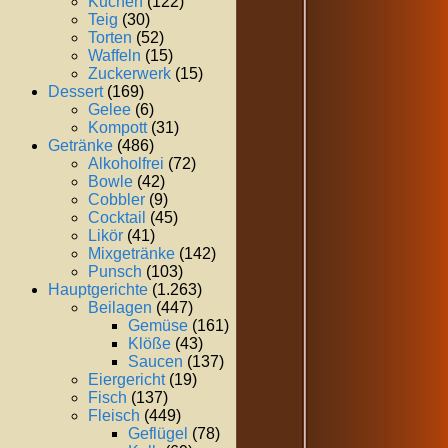
Kuchen
(122)
Teig
(30)
Torten
(52)
Waffeln
(15)
Zuckerwerk
(15)
Dessert
(169)
Gelee
(6)
Kompott
(31)
Getränke
(486)
Alkoholfrei
(72)
Bowle
(42)
Cobbler
(9)
Cocktail
(45)
Likör
(41)
Mixgetränke
(142)
Punsch
(103)
Hauptgerichte
(1.263)
Beilagen
(447)
Gemüse
(161)
Klöße
(43)
Saucen
(137)
Eiergericht
(19)
Fisch
(137)
Fleisch
(449)
Geflügel
(78)