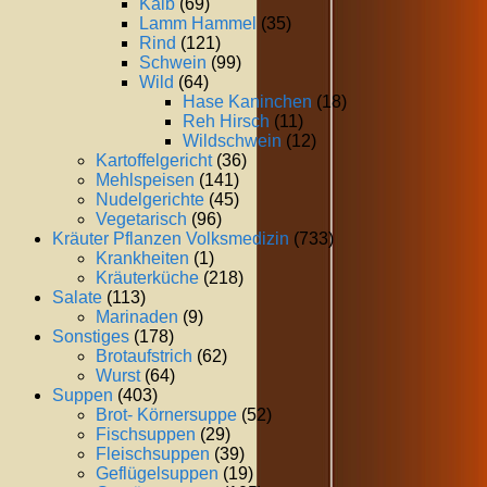
Kalb
(69)
Lamm Hammel
(35)
Rind
(121)
Schwein
(99)
Wild
(64)
Hase Kaninchen
(18)
Reh Hirsch
(11)
Wildschwein
(12)
Kartoffelgericht
(36)
Mehlspeisen
(141)
Nudelgerichte
(45)
Vegetarisch
(96)
Kräuter Pflanzen Volksmedizin
(733)
Krankheiten
(1)
Kräuterküche
(218)
Salate
(113)
Marinaden
(9)
Sonstiges
(178)
Brotaufstrich
(62)
Wurst
(64)
Suppen
(403)
Brot- Körnersuppe
(52)
Fischsuppen
(29)
Fleischsuppen
(39)
Geflügelsuppen
(19)