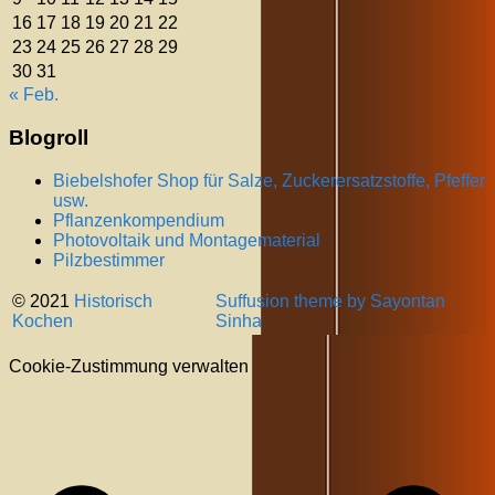
16
17
18
19
20
21
22
23
24
25
26
27
28
29
30
31
« Feb.
Blogroll
Biebelshofer Shop für Salze, Zuckerersatzstoffe, Pfeffer
usw.
Pflanzenkompendium
Photovoltaik und Montagematerial
Pilzbestimmer
© 2021
Historisch
Suffusion theme by Sayontan
Kochen
Sinha
Cookie-Zustimmung verwalten