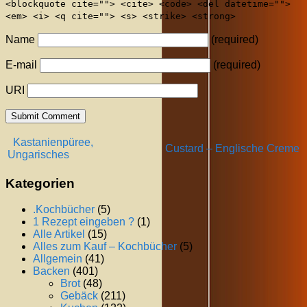
<blockquote cite=""> <cite> <code> <del datetime="">
<em> <i> <q cite=""> <s> <strike> <strong>
Name
(required)
E-mail
(required)
URI
Kastanienpüree,
Custard – Englische Creme
Ungarisches
Kategorien
.Kochbücher
(5)
1 Rezept eingeben ?
(1)
Alle Artikel
(15)
Alles zum Kauf – Kochbücher
(5)
Allgemein
(41)
Backen
(401)
Brot
(48)
Gebäck
(211)