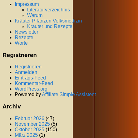
Impressum
Literaturverzeichnis
Warum
Kräuter Pflanzen Volksmedizin
Kräuter und Rezepte
Newsletter
Rezepte
Worte
Registrieren
Registrieren
Anmelden
Eintrags-Feed
Kommentar-Feed
WordPress.org
Powered by
Affiliate Simple Assistent
Archiv
Februar 2026
(47)
November 2025
(5)
Oktober 2025
(150)
März 2025
(1)