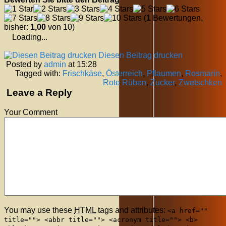
(
1
Bewertungen,
bisher:
1,00
von 10)
Loading...
Diesen Beitrag drucken
Posted by
admin
at 15:28
Tagged with:
Frischkäse
,
Österreich
,
Pflaumen
,
Rosmarin
,
Rote Rüben
,
Zucker
,
Zwetschken
Leave a Reply
Your Comment
You may use these
HTML
tags and attributes:
<a href=""
title=""> <abbr title=""> <acronym title=""> <b>