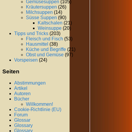
Gemüsesuppen
(105)
Kräutersuppen
(26)
Milchsuppen
(14)
Süsse Suppen
(90)
Kaltschalen
(21)
Weinsuppe
(20)
Tipps und Tricks
(203)
Fleisch und Fisch
(53)
Hausmittel
(38)
Küche und Begriffe
(21)
Obst und Gemüse
(97)
Vorspeisen
(24)
Seiten
Abstimmungen
Artikel
Autoren
Bücher
Willkommen!
Cookie-Richtlinie (EU)
Forum
Glossar
Glossary
Glossary