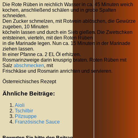
Die Rote Rüben in reichlich Wasser in ca. 45 Minuten weich
kochen, anschließend schälen und in grobe Spalten
schneiden.
Den Zucker schmelzen, mit Rotwein ablöschen, die Gewürze
zugeben, 10 Minuten
köcheln lassen und durch ein Sieb gießen. Die Zwetschken
entsteinen, vierteln, mit den Roten Rüben
in die Marinade legen. Nun ca. 15 Minuten in der Marinade
ziehen lassen.
In einer Pfanne ca. 2 EL Öl erhitzen.
Rosmarinzweige darin knusprig braten. Roten Rüben mit
Salz
abschmecken
, mit
Frischkäse und Rosmarin anrichten und servieren.
Österreichisches Rezept
Ähnliche Beiträge:
Aioli
Tschilbir
Pilzsuppe
Französische Sauce
Bewerten Sie bitte den Beitrag