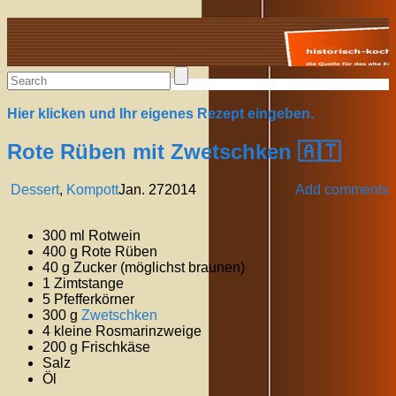
Alte Rezepte online
Hier klicken und Ihr eigenes Rezept eingeben.
Rote Rüben mit Zwetschken 🇦🇹
Dessert
,
Kompott
Jan.
27
2014
Add comments
300 ml Rotwein
400 g Rote Rüben
40 g Zucker (möglichst braunen)
1 Zimtstange
5 Pfefferkörner
300 g
Zwetschken
4 kleine Rosmarinzweige
200 g Frischkäse
Salz
Öl