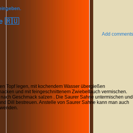
 eingeben.
e 🇷🇺
Add comment
en Topf legen, mit kochendem Wasser übergießen
hacken und mit feingeschnittenem Zwiebellauch vermischen.
 nach Geschmack salzen . Die Saurer Sahne untermischen und
und Dill bestreuen. Anstelle von Saurer Sahne kann man auch
rwenden.