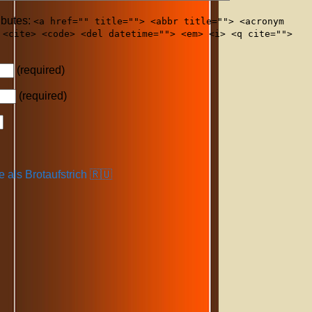
ibutes:
<a href="" title=""> <abbr title=""> <acronym
 <cite> <code> <del datetime=""> <em> <i> <q cite="">
(required)
(required)
 als Brotaufstrich 🇷🇺