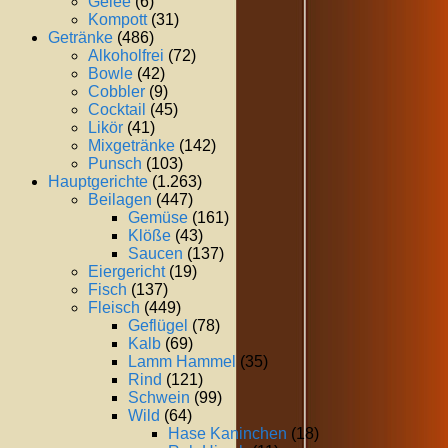
Gelee
(6)
Kompott
(31)
Getränke
(486)
Alkoholfrei
(72)
Bowle
(42)
Cobbler
(9)
Cocktail
(45)
Likör
(41)
Mixgetränke
(142)
Punsch
(103)
Hauptgerichte
(1.263)
Beilagen
(447)
Gemüse
(161)
Klöße
(43)
Saucen
(137)
Eiergericht
(19)
Fisch
(137)
Fleisch
(449)
Geflügel
(78)
Kalb
(69)
Lamm Hammel
(35)
Rind
(121)
Schwein
(99)
Wild
(64)
Hase Kaninchen
(18)