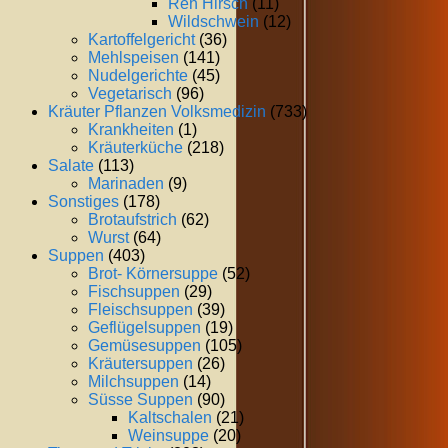
Reh Hirsch
(11)
Wildschwein
(12)
Kartoffelgericht
(36)
Mehlspeisen
(141)
Nudelgerichte
(45)
Vegetarisch
(96)
Kräuter Pflanzen Volksmedizin
(733)
Krankheiten
(1)
Kräuterküche
(218)
Salate
(113)
Marinaden
(9)
Sonstiges
(178)
Brotaufstrich
(62)
Wurst
(64)
Suppen
(403)
Brot- Körnersuppe
(52)
Fischsuppen
(29)
Fleischsuppen
(39)
Geflügelsuppen
(19)
Gemüsesuppen
(105)
Kräutersuppen
(26)
Milchsuppen
(14)
Süsse Suppen
(90)
Kaltschalen
(21)
Weinsuppe
(20)