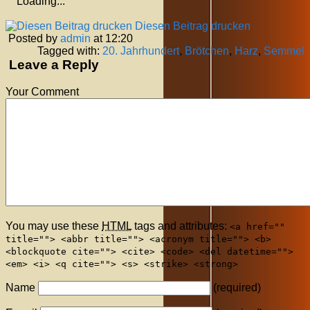
Loading...
Diesen Beitrag drucken
Posted by
admin
at 12:20
Tagged with:
20. Jahrhundert
,
Brötchen
,
Harz
,
Semmel
Leave a Reply
Your Comment
You may use these
HTML
tags and attributes:
<a href=""
title=""> <abbr title=""> <acronym title=""> <b>
<blockquote cite=""> <cite> <code> <del datetime="">
<em> <i> <q cite=""> <s> <strike> <strong>
Name
(required)