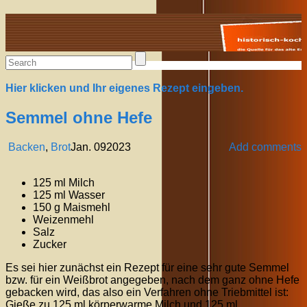
Alte Rezepte online
Hier klicken und Ihr eigenes Rezept eingeben.
Semmel ohne Hefe
Backen
,
Brot
Jan.
09
2023
Add comments
125 ml Milch
125 ml Wasser
150 g Maismehl
Weizenmehl
Salz
Zucker
Es sei hier zunächst ein Rezept für eine sehr gute Semmel
bzw. für ein Weißbrot angegeben, nach dem ganz ohne Hefe
gebacken wird, das also ein Verfahren ohne Triebmittel ist:
Gieße zu 125 ml körperwarme Milch und 125 ml