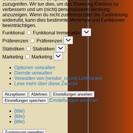
zuzugreifen. Wir tun dies, um das Browsing-Erlebnis zu
verbessern und um (nicht) personalisierte Werbung
anzuzeigen. Wenn du nicht zustimmst oder die Zustimmung
widerrufst, kann dies bestimmte Merkmale und Funktionen
beeinträchtigen.
Funktional
Funktional
Immer aktiv
Präferenzen
Präferenzen
Statistiken
Statistiken
Marketing
Marketing
Optionen verwalten
Dienste verwalten
Verwalten von {vendor_count}-Lieferanten
Lese mehr über diese Zwecke
Akzeptieren
Ablehnen
Einstellungen ansehen
Einstellungen ansehen
Einstellungen speichern
{title}
{title}
{title}
Zustimmung verwalten