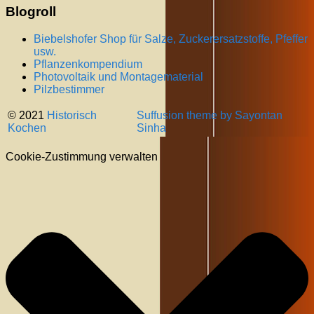
Blogroll
Biebelshofer Shop für Salze, Zuckerersatzstoffe, Pfeffer
usw.
Pflanzenkompendium
Photovoltaik und Montagematerial
Pilzbestimmer
© 2021
Historisch
Suffusion theme by Sayontan
Kochen
Sinha
Cookie-Zustimmung verwalten