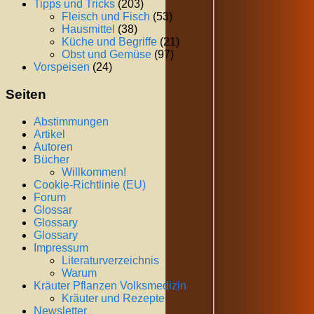
Tipps und Tricks
(203)
Fleisch und Fisch
(53)
Hausmittel
(38)
Küche und Begriffe
(21)
Obst und Gemüse
(97)
Vorspeisen
(24)
Seiten
Abstimmungen
Artikel
Autoren
Bücher
Willkommen!
Cookie-Richtlinie (EU)
Forum
Glossar
Glossary
Glossary
Impressum
Literaturverzeichnis
Warum
Kräuter Pflanzen Volksmedizin
Kräuter und Rezepte
Newsletter