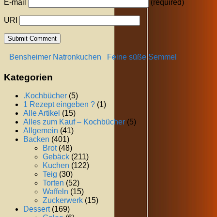
E-mail
(required)
URI
Bensheimer Natronkuchen
Feine süße Semmel
Kategorien
.Kochbücher
(5)
1 Rezept eingeben ?
(1)
Alle Artikel
(15)
Alles zum Kauf – Kochbücher
(5)
Allgemein
(41)
Backen
(401)
Brot
(48)
Gebäck
(211)
Kuchen
(122)
Teig
(30)
Torten
(52)
Waffeln
(15)
Zuckerwerk
(15)
Dessert
(169)