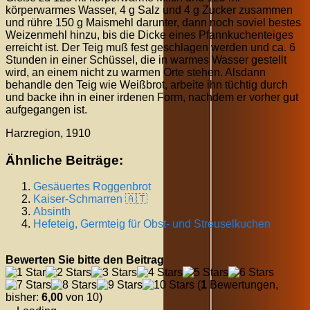
körperwarmes Wasser, 4 g Salz und 4 g Zucker zusammen
und rühre 150 g Maismehl darunter, dann noch soviel bestes
Weizenmehl hinzu, bis die Dicke eines Pfannkuchenteiges
erreicht ist. Der Teig muß fest geschlagen werden und ca. 6
Stunden in einer Schüssel, die in warmes Wasser gestellt
wird, an einem nicht zu warmen Orte stehen. Alsdann
behandle den Teig wie Weißbrot, arbeite ihn tüchtig durch
und backe ihn in einer irdenen Form, nachdem er vorher gut
aufgegangen ist.
Harzregion, 1910
Ähnliche Beiträge:
Gesäuertes Roggenbrot
Kaiser-Schmarren 🇦🇹
Absinth
Hefeteig, Germteig für Obst- und Streuselkuchen
Bewerten Sie bitte den Beitrag
(
1
Bewertungen,
bisher:
6,00
von 10)