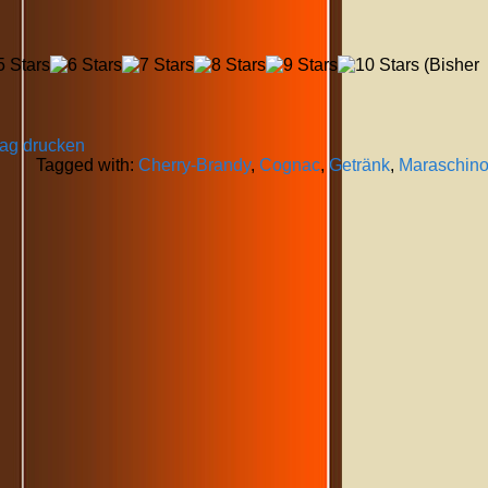
(Bisher
rag drucken
Tagged with:
Cherry-Brandy
,
Cognac
,
Getränk
,
Maraschin