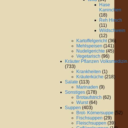
Hase
Kaninchen
(18)
Reh Hirsch
(11)
Wildschwein
(12)
Kartoffelgericht
(36)
Mehlspeisen
(141)
Nudelgerichte
(45)
Vegetarisch
(96)
Kräuter Pflanzen Volksmedizin
(733)
Krankheiten
(1)
Kräuterküche
(218)
Salate
(113)
Marinaden
(9)
Sonstiges
(178)
Brotaufstrich
(62)
Wurst
(64)
Suppen
(403)
Brot- Körnersuppe
(52)
Fischsuppen
(29)
Fleischsuppen
(39)