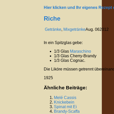
Hier klicken und Ihr eigenes Rezept
Riche
Getränke
,
Mixgetränke
Aug.
06
2012
In ein Spitzglas gebe:
1/3 Glas
Maraschino
1/3 Glas Cherry-Brandy
1/3 Glas Cognac.
Die Liköre müssen getrennt übereinand
1925
Ähnliche Beiträge:
Melé Cassis
Knickebein
Spinat mit Ei
Brandy-Scaffa