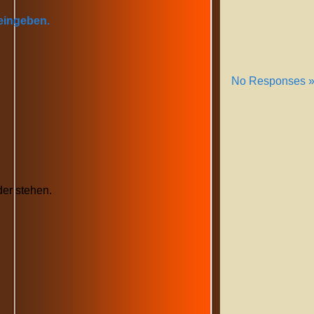
 eingeben.
No Responses 
er stehen.