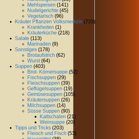
Mehlspeisen
(141)
Nudelgerichte
(45)
Vegetarisch
(96)
Kräuter Pflanzen Volksmedizin
(733)
Krankheiten
(1)
Kräuterküche
(218)
Salate
(113)
Marinaden
(9)
Sonstiges
(178)
Brotaufstrich
(62)
Wurst
(64)
Suppen
(403)
Brot- Körnersuppe
(52)
Fischsuppen
(29)
Fleischsuppen
(39)
Geflügelsuppen
(19)
Gemüsesuppen
(105)
Kräutersuppen
(26)
Milchsuppen
(14)
Süsse Suppen
(90)
Kaltschalen
(21)
Weinsuppe
(20)
Tipps und Tricks
(203)
Fleisch und Fisch
(53)
Hausmittel
(38)