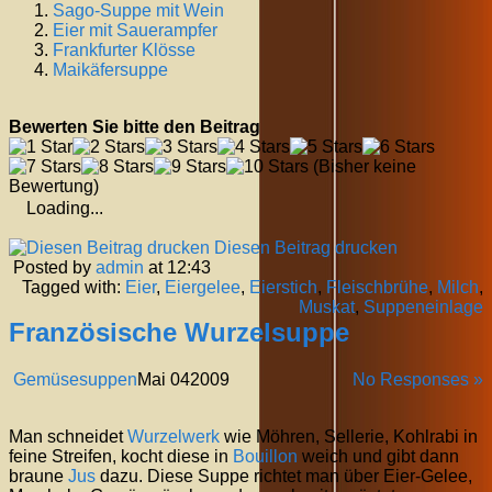
Sago-Suppe mit Wein
Eier mit
Sauerampfer
Frankfurter Klösse
Maikäfersuppe
Bewerten Sie bitte den Beitrag
(Bisher keine
Bewertung)
Loading...
Diesen Beitrag drucken
Posted by
admin
at 12:43
Tagged with:
Eier
,
Eiergelee
,
Eierstich
,
Fleischbrühe
,
Milch
,
Muskat
,
Suppeneinlage
Französische Wurzelsuppe
Gemüsesuppen
Mai
04
2009
No Responses »
Man schneidet
Wurzelwerk
wie Möhren, Sellerie, Kohlrabi in
feine Streifen, kocht diese in
Bouillon
weich und gibt dann
braune
Jus
dazu. Diese Suppe richtet man über Eier-Gelee,