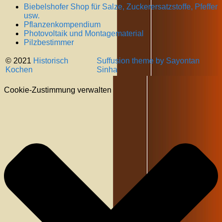
Biebelshofer Shop für Salze, Zuckerersatzstoffe, Pfeffer
usw.
Pflanzenkompendium
Photovoltaik und Montagematerial
Pilzbestimmer
© 2021
Historisch
Suffusion theme by Sayontan
Kochen
Sinha
Cookie-Zustimmung verwalten