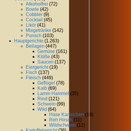
Alkoholfrei
(72)
Bowle
(42)
Cobbler
(9)
Cocktail
(45)
Likör
(41)
Mixgetränke
(142)
Punsch
(103)
Hauptgerichte
(1.263)
Beilagen
(447)
Gemüse
(161)
Klöße
(43)
Saucen
(137)
Eiergericht
(19)
Fisch
(137)
Fleisch
(449)
Geflügel
(78)
Kalb
(69)
Lamm Hammel
(35)
Rind
(121)
Schwein
(99)
Wild
(64)
Hase Kaninchen
(18)
Reh Hirsch
(11)
Wildschwein
(12)
Kartoffelgericht
(36)