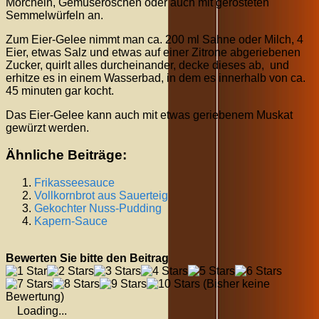
Morcheln, Gemüseröschen oder auch mit gerösteten
Semmelwürfeln an.
Zum Eier-Gelee nimmt man ca. 200 ml Sahne oder Milch, 4
Eier, etwas Salz und etwas auf einer Zitrone abgeriebenen
Zucker, quirlt alles durcheinander, decke dieses ab, und
erhitze es in einem Wasserbad, in dem es innerhalb von ca.
45 minuten gar kocht.
Das Eier-Gelee kann auch mit etwas geriebenem Muskat
gewürzt werden.
Ähnliche Beiträge:
Frikasseesauce
Vollkornbrot aus Sauerteig
Gekochter Nuss-Pudding
Kapern-Sauce
Bewerten Sie bitte den Beitrag
(Bisher keine
Bewertung)
Loading...