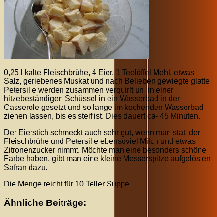
0,25 l kalte Fleischbrühe, 4 Eier, 1 Teelöffel Mehl, etwas
Salz, geriebenes Muskat und nach Belieben gewiegte glatte
Petersilie werden zusammen verquirlt un in einer
hitzebeständigen Schüssel in ein Wasserbad in der
Casserole gesetzt und so lange im kochenden Wasserbad
ziehen lassen, bis es steif ist. Dies dauert ca- 45 Minuten.
Der Eierstich schmeckt auch sehr gut, wenn man statt der
Fleischbrühe und Petersilie ebensoviel Milch und etwas
Zitronenzucker nimmt. Möchte man eine besonders schöne
Farbe haben, gibt man eine kleine Messerspitze aufgelösten
Safran dazu.
Die Menge reicht für 10 Teller Suppe.
Ähnliche Beiträge: