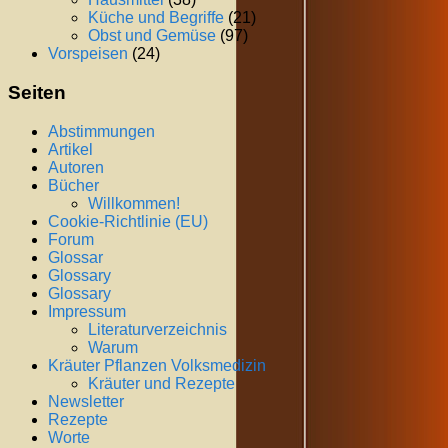
Küche und Begriffe
(21)
Obst und Gemüse
(97)
Vorspeisen
(24)
Seiten
Abstimmungen
Artikel
Autoren
Bücher
Willkommen!
Cookie-Richtlinie (EU)
Forum
Glossar
Glossary
Glossary
Impressum
Literaturverzeichnis
Warum
Kräuter Pflanzen Volksmedizin
Kräuter und Rezepte
Newsletter
Rezepte
Worte