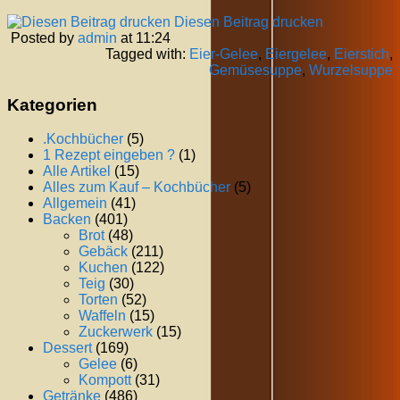
Diesen Beitrag drucken
Posted by
admin
at 11:24
Tagged with:
Eier-Gelee
,
Eiergelee
,
Eierstich
,
Gemüsesuppe
,
Wurzelsuppe
Kategorien
.Kochbücher
(5)
1 Rezept eingeben ?
(1)
Alle Artikel
(15)
Alles zum Kauf – Kochbücher
(5)
Allgemein
(41)
Backen
(401)
Brot
(48)
Gebäck
(211)
Kuchen
(122)
Teig
(30)
Torten
(52)
Waffeln
(15)
Zuckerwerk
(15)
Dessert
(169)
Gelee
(6)
Kompott
(31)
Getränke
(486)