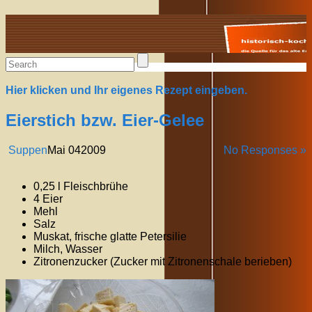
Alte Rezepte online
Hier klicken und Ihr eigenes Rezept eingeben.
Eierstich bzw. Eier-Gelee
Suppen
Mai
04
2009
No Responses »
0,25 l Fleischbrühe
4 Eier
Mehl
Salz
Muskat, frische glatte Petersilie
Milch, Wasser
Zitronenzucker (Zucker mit Zitronenschale berieben)