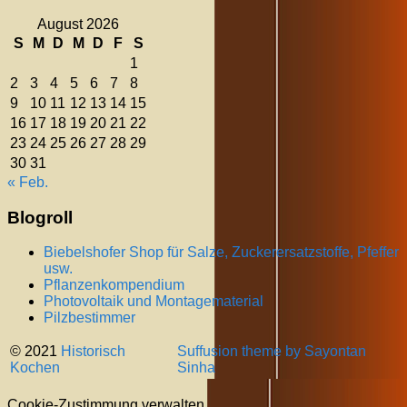
August 2026
S
M
D
M
D
F
S
1
2
3
4
5
6
7
8
9
10
11
12
13
14
15
16
17
18
19
20
21
22
23
24
25
26
27
28
29
30
31
« Feb.
Blogroll
Biebelshofer Shop für Salze, Zuckerersatzstoffe, Pfeffer
usw.
Pflanzenkompendium
Photovoltaik und Montagematerial
Pilzbestimmer
© 2021
Historisch
Suffusion theme by Sayontan
Kochen
Sinha
Cookie-Zustimmung verwalten