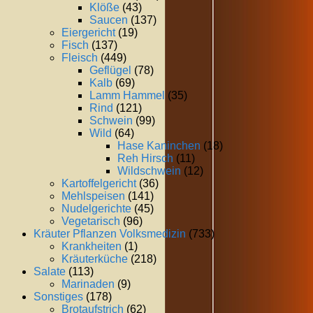
Klöße
(43)
Saucen
(137)
Eiergericht
(19)
Fisch
(137)
Fleisch
(449)
Geflügel
(78)
Kalb
(69)
Lamm Hammel
(35)
Rind
(121)
Schwein
(99)
Wild
(64)
Hase Kaninchen
(18)
Reh Hirsch
(11)
Wildschwein
(12)
Kartoffelgericht
(36)
Mehlspeisen
(141)
Nudelgerichte
(45)
Vegetarisch
(96)
Kräuter Pflanzen Volksmedizin
(733)
Krankheiten
(1)
Kräuterküche
(218)
Salate
(113)
Marinaden
(9)
Sonstiges
(178)
Brotaufstrich
(62)