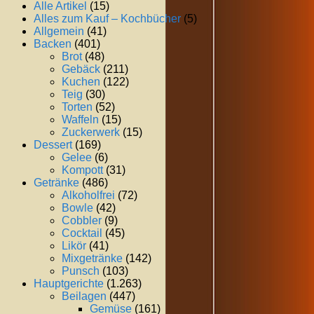
Alle Artikel
(15)
Alles zum Kauf – Kochbücher
(5)
Allgemein
(41)
Backen
(401)
Brot
(48)
Gebäck
(211)
Kuchen
(122)
Teig
(30)
Torten
(52)
Waffeln
(15)
Zuckerwerk
(15)
Dessert
(169)
Gelee
(6)
Kompott
(31)
Getränke
(486)
Alkoholfrei
(72)
Bowle
(42)
Cobbler
(9)
Cocktail
(45)
Likör
(41)
Mixgetränke
(142)
Punsch
(103)
Hauptgerichte
(1.263)
Beilagen
(447)
Gemüse
(161)