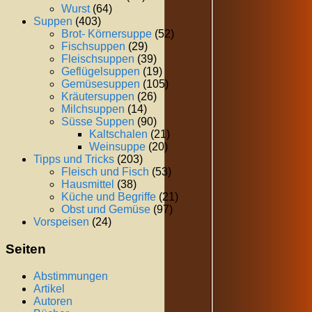
Wurst
(64)
Suppen
(403)
Brot- Körnersuppe
(52)
Fischsuppen
(29)
Fleischsuppen
(39)
Geflügelsuppen
(19)
Gemüsesuppen
(105)
Kräutersuppen
(26)
Milchsuppen
(14)
Süsse Suppen
(90)
Kaltschalen
(21)
Weinsuppe
(20)
Tipps und Tricks
(203)
Fleisch und Fisch
(53)
Hausmittel
(38)
Küche und Begriffe
(21)
Obst und Gemüse
(97)
Vorspeisen
(24)
Seiten
Abstimmungen
Artikel
Autoren