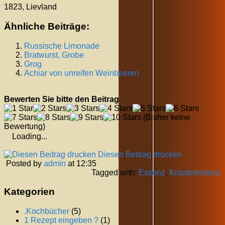
1823, Lievland
Ähnliche Beiträge:
Russische Limonade
Bratwurst, Grobe
Grog
Achiar von unreifen Weinbeeren
Bewerten Sie bitte den Beitrag
(Bisher keine
Bewertung)
Loading...
Diesen Beitrag drucken
Posted by
admin
at 12:35
Tagged with:
Essenz
,
Kräuteressenz
Kategorien
.Kochbücher
(5)
1 Rezept eingeben ?
(1)