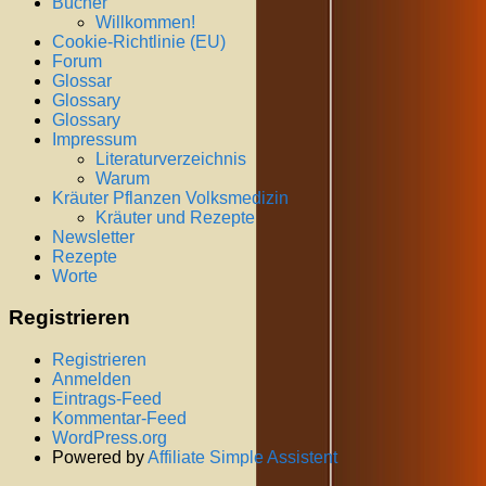
Bücher
Willkommen!
Cookie-Richtlinie (EU)
Forum
Glossar
Glossary
Glossary
Impressum
Literaturverzeichnis
Warum
Kräuter Pflanzen Volksmedizin
Kräuter und Rezepte
Newsletter
Rezepte
Worte
Registrieren
Registrieren
Anmelden
Eintrags-Feed
Kommentar-Feed
WordPress.org
Powered by
Affiliate Simple Assistent