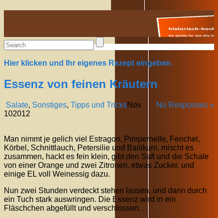
Alte Rezepte online
Hier klicken und Ihr eigenes Rezept eingeben.
Essenz von feinen Kräutern
Salate
,
Sonstiges
,
Tipps und Tricks
Nov.
No Responses »
10
2012
Man nimmt je gelich viel Estragon, Pimpernelle, Fenchel,
Körbel, Schnittlauch, Petersilie und Bailikum, mischt es
zusammen, hackt es fein klein, gibt den Saft und die Schale
von einer Orange und zwei Zitronen, etwas Zucker, und
einige EL voll Weinessig dazu.
Nun zwei Stunden verdeckt stehen lassen, und dann durch
ein Tuch stark auswringen. Die Essenz wird in ein
Fläschchen abgefüllt und verschlossen.