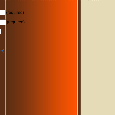
(required)
(required)
er)