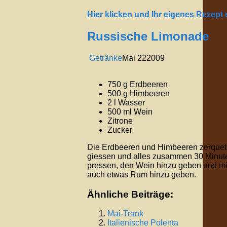
Hier klicken und Ihr eigenes Rezept
Russische Limonade
Getränke
Mai
22
2009
750 g Erdbeeren
500 g Himbeeren
2 l Wasser
500 ml Wein
Zitrone
Zucker
Die Erdbeeren und Himbeeren zerquetsc
giessen und alles zusammen 30 Minute
pressen, den Wein hinzu geben und m
auch etwas Rum hinzu geben.
Ähnliche Beiträge:
Mai-Trank
Italienische
Polenta