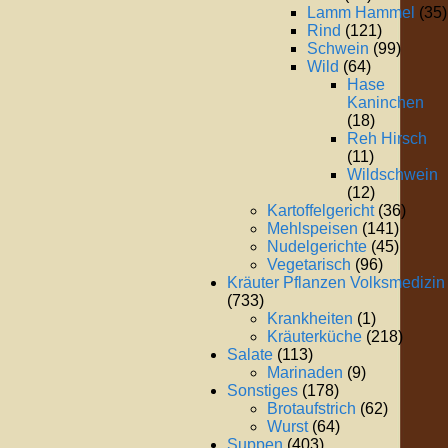
Lamm Hammel
(35)
Rind
(121)
Schwein
(99)
Wild
(64)
Hase
Kaninchen
(18)
Reh Hirsch
(11)
Wildschwein
(12)
Kartoffelgericht
(36)
Mehlspeisen
(141)
Nudelgerichte
(45)
Vegetarisch
(96)
Kräuter Pflanzen Volksmedizin
(733)
Krankheiten
(1)
Kräuterküche
(218)
Salate
(113)
Marinaden
(9)
Sonstiges
(178)
Brotaufstrich
(62)
Wurst
(64)
Suppen
(403)