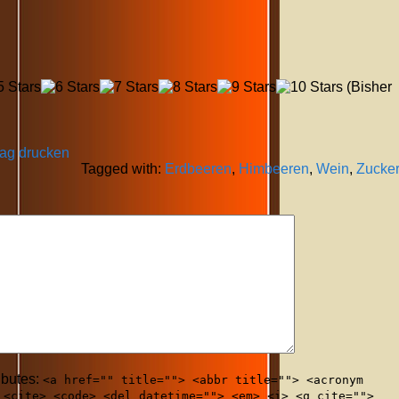
(Bisher
rag drucken
Tagged with:
Erdbeeren
,
Himbeeren
,
Wein
,
Zucke
ibutes:
<a href="" title=""> <abbr title=""> <acronym
 <cite> <code> <del datetime=""> <em> <i> <q cite="">