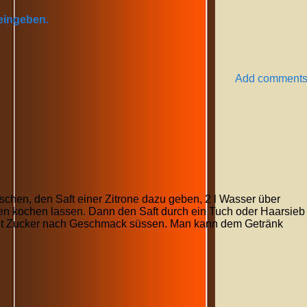
 eingeben.
Add comment
hen, den Saft einer Zitrone dazu geben, 2 l Wasser über
n kochen lassen. Dann den Saft durch ein Tuch oder Haarsieb
it Zucker nach Geschmack süssen. Man kann dem Getränk