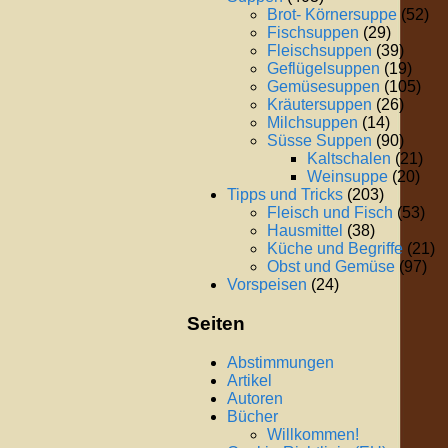
Brot- Körnersuppe
(52)
Fischsuppen
(29)
Fleischsuppen
(39)
Geflügelsuppen
(19)
Gemüsesuppen
(105)
Kräutersuppen
(26)
Milchsuppen
(14)
Süsse Suppen
(90)
Kaltschalen
(21)
Weinsuppe
(20)
Tipps und Tricks
(203)
Fleisch und Fisch
(53)
Hausmittel
(38)
Küche und Begriffe
(21)
Obst und Gemüse
(97)
Vorspeisen
(24)
Seiten
Abstimmungen
Artikel
Autoren
Bücher
Willkommen!