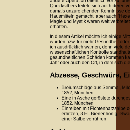
andere Operation öffentlich vor zu füh
Quecksilbers leitete sich auch deren 
damals unzureichenden Kenntnisse der
Hausmitteln gemacht, aber auch “Hex
Magie und Mystik waren weit verbreitet
erhalten.
In diesem Artikel möchte ich einige Mi
wurden bzw. für mehr Gesundheit ode
ich ausdrücklich warnen, denn viele der
wissenschaftlichen Kontrolle standhal
gesundheitlichen Schäden kommen kann.
Jahr oder auch den Ort, in dem sich dies
Abzesse, Geschwüre, Ei
Breiumschläge aus Semmel, Milch
1852, München
Eine in Asche geröstete durchge
1852, München
Einreiben mit Fichtenharzsalbe o
erhitzen, 3 EL Bienenhonig, etw
einer Salbe verrühren