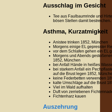
Ausschlag im Gesicht
Tee aus Faulbaumrinde und Hirte
bösen Stellen damit bestreichen.
Asthma, Kurzatmigkeit
Anistee trinken 1852, München
Morgens einige EL gepresster Re
vor dem Schlafen gehen ein EL g
Morgens und Abends gestoßener g
1852, München
bei Anfall Hände in heißes Wass
bei starkem Anfall ein Pechpflas
auf die Brust legen 1852, Münch
keine Federbetten verwenden 1
kalte Umschläge auf die Brust 1
Viel im Wald aufhalten
Duft von zerriebenen Fichtennad
Fichtenharz kauen
Auszehrung