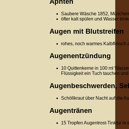
Aphten
Saubere Wäsche 1852, Münche
öfter kalt spülen und Wasser tri
Augen mit Blutstreifen
rohes, noch warmes Kalbfleisch 
Augenentzündung
10 Quittenkerne in 100 ml Wasser 
Flüssigkeit ein Tuch tauchen un
Augenbeschwerden, Se
Schöllkraut über Nacht auf die A
Augentränen
15 Tropfen Augentrost-Tinktur in