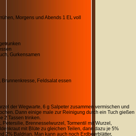
errühen, Morgens und Abends 1 EL voll
 getrunken
essen
auch, Gurkensamen
, Brunnenkresse, Feldsalat essen
Wurzel der Wegwarte, 6 g Salpeter zusammen vermischen und
inkochen. Dann einige male zur Reinigung durch ein Tuch gießen
 2 Tassen trinken.
, Petersilie, Brennesselwurzel, Tormentil mit Wurzel,
denkraut mit Blüte zu gleichen Teilen, dann dazu je 5%
d 2% Baldrian. Man kann auch noch Erdbeerblätter,