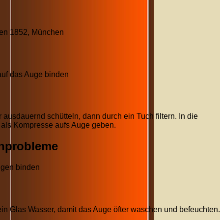
n
nken 1852, München
auf das Auge binden
ausdauernd schütteln, dann durch ein Tuch filtern. In die
d als Kompresse aufs Auge geben.
hprobleme
ugen binden
 ein Glas Wasser, damit das Auge öfter waschen und befeuchten.