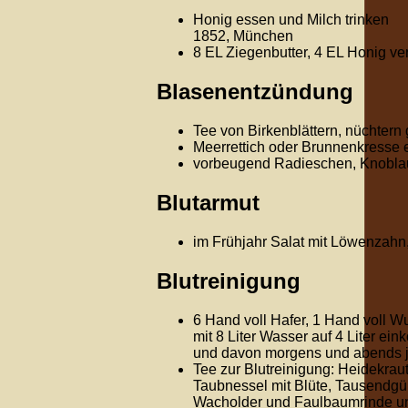
Honig essen und Milch trinken
1852, München
8 EL Ziegenbutter, 4 EL Honig v
Blasenentzündung
Tee von Birkenblättern, nüchtern
Meerrettich oder Brunnenkresse 
vorbeugend Radieschen, Knobl
Blutarmut
im Frühjahr Salat mit Löwenzahn
Blutreinigung
6 Hand voll Hafer, 1 Hand voll 
mit 8 Liter Wasser auf 4 Liter e
und davon morgens und abends je
Tee zur Blutreinigung: Heidekraut
Taubnessel mit Blüte, Tausendgül
Wacholder und Faulbaumrinde un