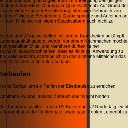
ren. Von der häufig durchgeführten Verabreichung des giftigen
verballhornende Bezeichnung der Quacksalber ab. Auf Grund der
 Ärzte wurde von der Bevölkerung intensiver Gebrauch von
enkünste” wie das Besprechen, Zaubersprüche und Anleihen an
 – mehr Hilfe war von vielen Quacksalbern auch nicht zu
ttelchen und Wege vorstellen, mit denen Krankheiten bekämpft
r Lebensqualität gesorgt wurde. Vor einem Nachmachen möchte
 vorgestellten Mittel und Verfahren dürften keiner
ten, noch ist auszuschließen, dass es nicht bei Anwendung zu
 Falls bekannt, schreibe ich an das einzelne Mittelchen das
es Mittelchen in der Literatur fand.
terbeulen
 und Safran, um ein Reifen der Eiterbeulen zu erreichen
schnittene Zwiebel auf das Zentrum über Nacht binden
der Tannenharzsalbe – dazu 1/2 Butter und 1/2 Rindertalg leich
as Tannenharz oder Fichtenharz sowie paar Tropfen Leinenöl zu