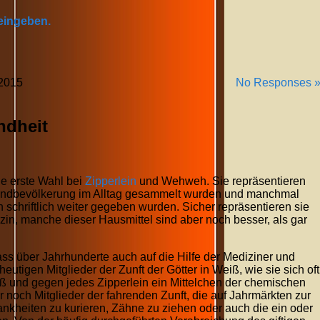
 eingeben.
2015
No Responses 
ndheit
ie erste Wahl bei
Zipperlein
und Wehweh. Sie repräsentieren
Landbevölkerung im Alltag gesammelt wurden und manchmal
schriftlich weiter gegeben wurden. Sicher repräsentieren sie
zin, manche dieser Hausmittel sind aber noch besser, als gar
ass über Jahrhunderte auch auf die Hilfe der Mediziner und
heutigen Mitglieder der Zunft der Götter in Weiß, wie sie sich oft
weiß und gegen jedes Zipperlein ein Mittelchen der chemischen
ter noch Mitglieder der fahrenden Zunft, die auf Jahrmärkten zur
ankheiten zu kurieren, Zähne zu ziehen oder auch die ein oder