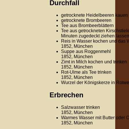
Durchfall
getrocknete Heidelbeeren kauen
getrocknete Brombeeren
Tee aus Brombeerblättern
Tee aus getrockneten Kirschstie
Minuten zugedeckt ziehen lasse
Reis in Wasser kochen und das W
1852, München
Suppe aus Roggenmehl
1852, München
Zimt in Milch kochen und trinken
1852, München
Rot-Ulme als Tee trinken
1852, München
Wurzel der Königskerze in Rotwe
Erbrechen
Salzwasser trinken
1852, München
Warmes Wasser mit Butter oder Ol
1852, München