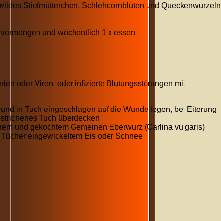
, wildes Stiefmütterchen, Schlehdornblüten und Queckenwurzeln
i vermengen und wöchentlich 1 x essen
erien oder Viren oder infizierte Blutungsstörungen mit
 und in Tuch eingeschlagen auf die Wunde legen, bei Eiterung
gestrichenes Tuch überdecken
nem und gekochtem Gemeinen Eberwurz (Carlina vulgaris)
 Tücher eingewickeltem Eis oder Schnee