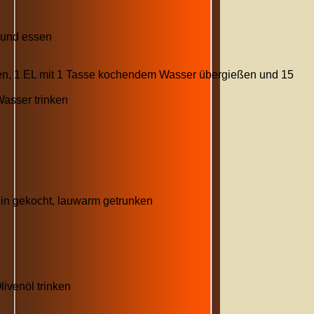
 und essen
len, 1 EL mit 1 Tasse kochendem Wasser übergießen und 15
n
asser trinken
in gekocht, lauwarm getrunken
ivenöl trinken