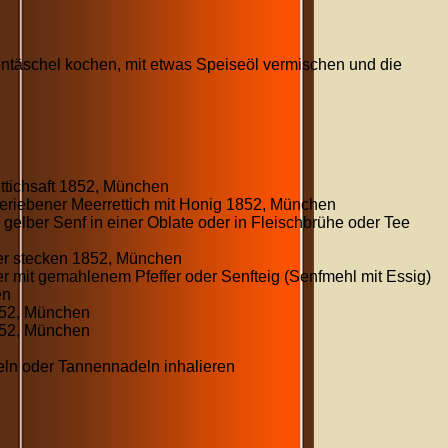
ntäschel kochen, mit etwas Speiseöl vermischen und die
ttichsaft 1852, München
eriebener Meerrettich mit Honig 1852, München
elber Senf in einer Oblate oder in Fleischbrühe oder Tee
er stecken 1852, München
ter mit gemahlenem Pfeffer oder Senfteig (Senfmehl mit Essig)
en
852, München
852, München
eln oder Tannennadeln inhalieren