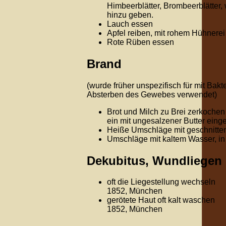
Himbeerblätter, Brombeerblätter
hinzu geben.
Lauch essen
Apfel reiben, mit rohem Hühnere
Rote Rüben essen
Brand
(wurde früher unspezifisch für mit Bakt
Absterben des Gewebes verwendet)
Brot und Milch zu Brei zerkochen
ein mit ungesalzener Butter ein
Heiße Umschläge mit geschnitte
Umschläge mit kaltem Wasser, in
Dekubitus, Wundliegen
oft die Liegestellung wechseln
1852, München
gerötete Haut oft kalt waschen
1852, München