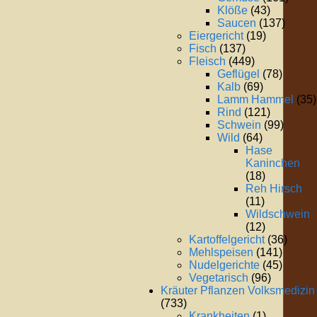
Klöße
(43)
Saucen
(137)
Eiergericht
(19)
Fisch
(137)
Fleisch
(449)
Geflügel
(78)
Kalb
(69)
Lamm Hammel
(35)
Rind
(121)
Schwein
(99)
Wild
(64)
Hase
Kaninchen
(18)
Reh Hirsch
(11)
Wildschwein
(12)
Kartoffelgericht
(36)
Mehlspeisen
(141)
Nudelgerichte
(45)
Vegetarisch
(96)
Kräuter Pflanzen Volksmedizin
(733)
Krankheiten
(1)