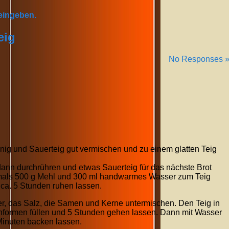
 eingeben.
eig
No Responses 
ig und Sauerteig gut vermischen und zu einem glatten Teig
ann durchrühren und etwas Sauerteig für das nächste Brot
mals 500 g Mehl und 300 ml handwarmes Wasser zum Teig
ca. 5 Stunden ruhen lassen.
r, das Salz, die Samen und Kerne untermischen. Den Teig in
nformen füllen und 5 Stunden gehen lassen. Dann mit Wasser
 Minuten backen lassen.