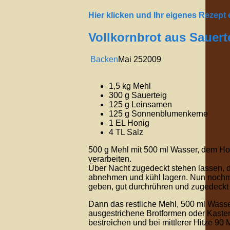
Hier klicken und Ihr eigenes Rezept
Vollkornbrot aus Sauert
Backen
Mai
25
2009
1,5 kg Mehl
300 g Sauerteig
125 g Leinsamen
125 g Sonnenblumenkerne
1 EL Honig
4 TL Salz
500 g Mehl mit 500 ml Wasser, dem Hon
verarbeiten.
Über Nacht zugedeckt stehen lassen, d
abnehmen und kühl lagern. Nun noch
geben, gut durchrühren und zugedeckt 
Dann das restliche Mehl, 500 ml Wasse
ausgestrichene Brotformen oder Kaste
bestreichen und bei mittlerer Hitze 90