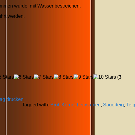
men wurde, mit Wasser bestreichen.
ührt werden.
(
3
rag drucken
Tagged with:
Brot
,
Kerne
,
Leinsamen
,
Sauerteig
,
Tei