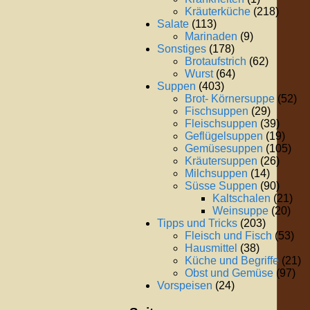
Kräuterküche
(218)
Salate
(113)
Marinaden
(9)
Sonstiges
(178)
Brotaufstrich
(62)
Wurst
(64)
Suppen
(403)
Brot- Körnersuppe
(52)
Fischsuppen
(29)
Fleischsuppen
(39)
Geflügelsuppen
(19)
Gemüsesuppen
(105)
Kräutersuppen
(26)
Milchsuppen
(14)
Süsse Suppen
(90)
Kaltschalen
(21)
Weinsuppe
(20)
Tipps und Tricks
(203)
Fleisch und Fisch
(53)
Hausmittel
(38)
Küche und Begriffe
(21)
Obst und Gemüse
(97)
Vorspeisen
(24)