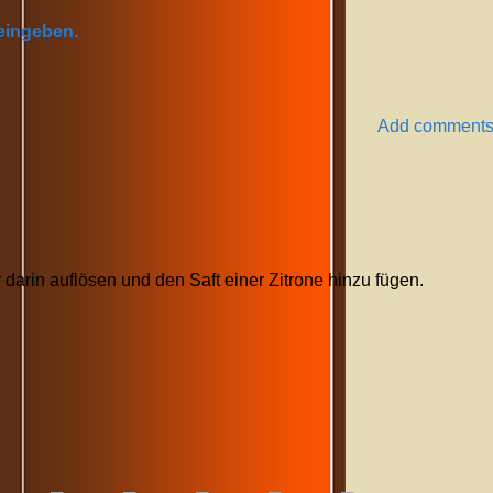
 eingeben.
Add comment
arin auflösen und den Saft einer Zitrone hinzu fügen.