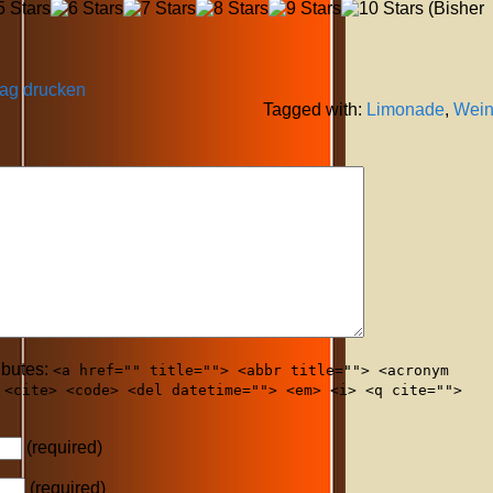
(Bisher
rag drucken
Tagged with:
Limonade
,
Wei
ibutes:
<a href="" title=""> <abbr title=""> <acronym
 <cite> <code> <del datetime=""> <em> <i> <q cite="">
(required)
(required)