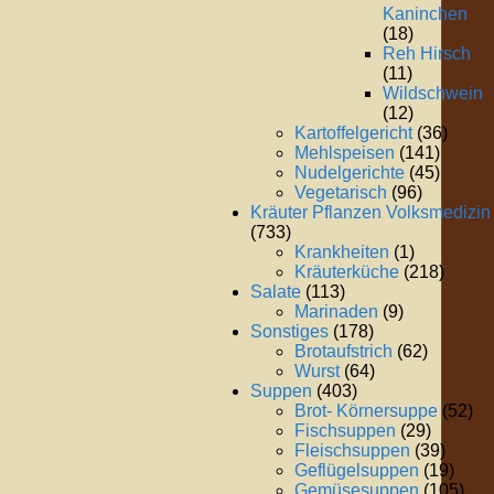
Kaninchen
(18)
Reh Hirsch
(11)
Wildschwein
(12)
Kartoffelgericht
(36)
Mehlspeisen
(141)
Nudelgerichte
(45)
Vegetarisch
(96)
Kräuter Pflanzen Volksmedizin
(733)
Krankheiten
(1)
Kräuterküche
(218)
Salate
(113)
Marinaden
(9)
Sonstiges
(178)
Brotaufstrich
(62)
Wurst
(64)
Suppen
(403)
Brot- Körnersuppe
(52)
Fischsuppen
(29)
Fleischsuppen
(39)
Geflügelsuppen
(19)
Gemüsesuppen
(105)