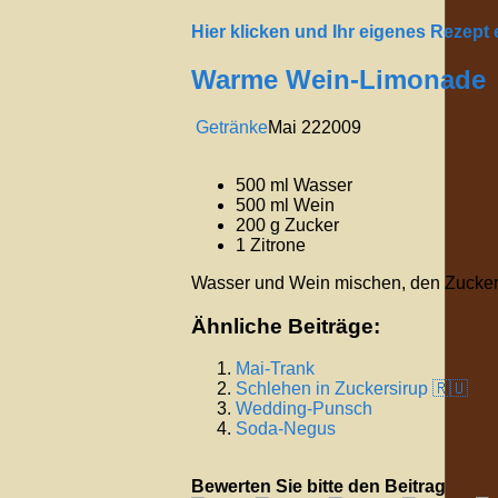
Hier klicken und Ihr eigenes Rezept
Warme Wein-Limonade
Getränke
Mai
22
2009
500 ml Wasser
500 ml Wein
200 g Zucker
1 Zitrone
Wasser und Wein mischen, den Zucker d
Ähnliche Beiträge:
Mai-Trank
Schlehen in Zuckersirup 🇷🇺
Wedding-Punsch
Soda-Negus
Bewerten Sie bitte den Beitrag