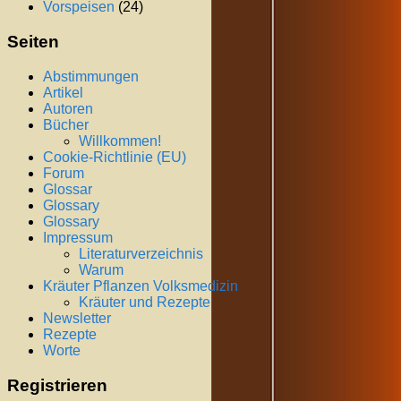
Vorspeisen
(24)
Seiten
Abstimmungen
Artikel
Autoren
Bücher
Willkommen!
Cookie-Richtlinie (EU)
Forum
Glossar
Glossary
Glossary
Impressum
Literaturverzeichnis
Warum
Kräuter Pflanzen Volksmedizin
Kräuter und Rezepte
Newsletter
Rezepte
Worte
Registrieren