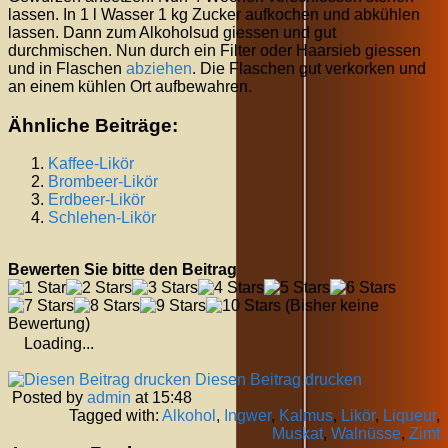
lassen. In 1 l Wasser 1 kg Zucker aufkochen und abkühlen
lassen. Dann zum Alkoholsud giessen und gut
durchmischen. Nun durch ein Filter oder Haarsieb giessen
und in Flaschen
abziehen
. Die Flaschen gut verkorken und
an einem kühlen Ort aufbewahren.
Ähnliche Beiträge:
Kaffee-Likör
Brombeer-Likör
Erdbeer-Likör
Schlehen-Likör
Bewerten Sie bitte den Beitrag
(Bisher keine
Bewertung)
Loading...
Diesen Beitrag drucken
Posted by
admin
at 15:48
Tagged with:
Alkohol
,
Ingwer
,
Kalmus
,
Likör
,
Liqueur
,
Muskat
,
Walnüsse
,
Zimt