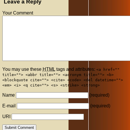
Leave a Reply
Your Comment
You may use these
HTML
tags and attributes:
<a href=""
title=""> <abbr title=""> <acronym title=""> <b>
<blockquote cite=""> <cite> <code> <del datetime="">
<em> <i> <q cite=""> <s> <strike> <strong>
Name
(required)
E-mail
(required)
URI