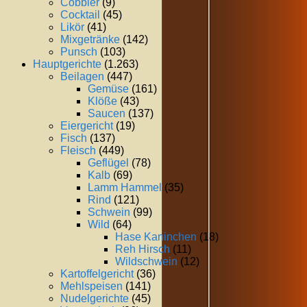
Cobbler
(9)
Cocktail
(45)
Likör
(41)
Mixgetränke
(142)
Punsch
(103)
Hauptgerichte
(1.263)
Beilagen
(447)
Gemüse
(161)
Klöße
(43)
Saucen
(137)
Eiergericht
(19)
Fisch
(137)
Fleisch
(449)
Geflügel
(78)
Kalb
(69)
Lamm Hammel
(35)
Rind
(121)
Schwein
(99)
Wild
(64)
Hase Kaninchen
(18)
Reh Hirsch
(11)
Wildschwein
(12)
Kartoffelgericht
(36)
Mehlspeisen
(141)
Nudelgerichte
(45)