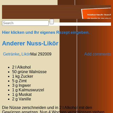
Alte Rezepte online
Hier klicken und Ihr eigenes Rezept eingeben.
Anderer Nuss-Likör
Getränke
,
Likör
Mai
29
2009
Add comments
2 l Alkohol
50 grüne Walnüsse
1 kg Zucker
5 g Zimt
3 g Ingwer
1 g Kalmuswurzel
1 g Muskat
2 g Vanille
Die Nüsse zerschneiden und in 2 l Alkohol mit den
Gewürzen ansetzen. Nun 4 Wochen verschlossen stehen