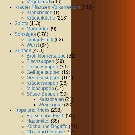
Vegetarisch
(96)
Kräuter Pflanzen Volksmedizin
(733)
Krankheiten
(1)
Kräuterküche
(218)
Salate
(113)
Marinaden
(9)
Sonstiges
(178)
Brotaufstrich
(62)
Wurst
(64)
Suppen
(403)
Brot- Körnersuppe
(52)
Fischsuppen
(29)
Fleischsuppen
(39)
Geflügelsuppen
(19)
Gemüsesuppen
(105)
Kräutersuppen
(26)
Milchsuppen
(14)
Süsse Suppen
(90)
Kaltschalen
(21)
Weinsuppe
(20)
Tipps und Tricks
(203)
Fleisch und Fisch
(53)
Hausmittel
(38)
Küche und Begriffe
(21)
Obst und Gemüse
(97)