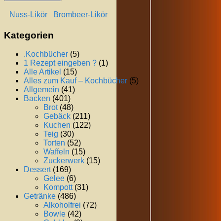
Nuss-Likör
Brombeer-Likör
Kategorien
.Kochbücher
(5)
1 Rezept eingeben ?
(1)
Alle Artikel
(15)
Alles zum Kauf – Kochbücher
(5)
Allgemein
(41)
Backen
(401)
Brot
(48)
Gebäck
(211)
Kuchen
(122)
Teig
(30)
Torten
(52)
Waffeln
(15)
Zuckerwerk
(15)
Dessert
(169)
Gelee
(6)
Kompott
(31)
Getränke
(486)
Alkoholfrei
(72)
Bowle
(42)