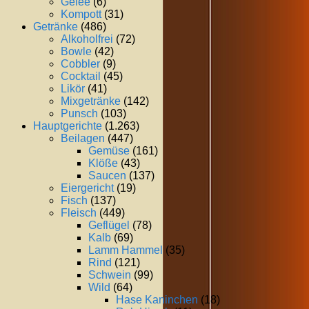
Gelee
(6)
Kompott
(31)
Getränke
(486)
Alkoholfrei
(72)
Bowle
(42)
Cobbler
(9)
Cocktail
(45)
Likör
(41)
Mixgetränke
(142)
Punsch
(103)
Hauptgerichte
(1.263)
Beilagen
(447)
Gemüse
(161)
Klöße
(43)
Saucen
(137)
Eiergericht
(19)
Fisch
(137)
Fleisch
(449)
Geflügel
(78)
Kalb
(69)
Lamm Hammel
(35)
Rind
(121)
Schwein
(99)
Wild
(64)
Hase Kaninchen
(18)