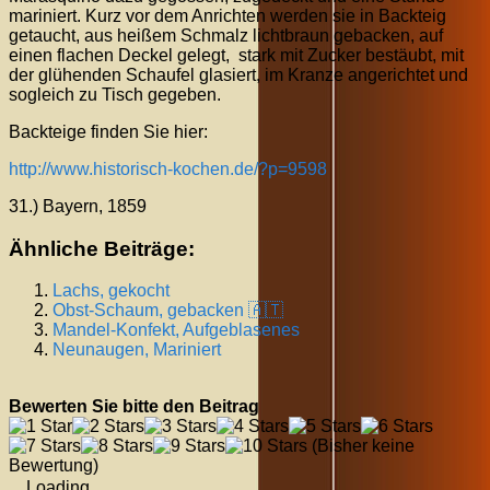
mariniert. Kurz vor dem Anrichten werden sie in Backteig
getaucht, aus heißem Schmalz lichtbraun gebacken, auf
einen flachen Deckel gelegt, stark mit Zucker bestäubt, mit
der glühenden Schaufel glasiert, im Kranze angerichtet und
sogleich zu Tisch gegeben.
Backteige finden Sie hier:
http://www.historisch-kochen.de/?p=9598
31.) Bayern, 1859
Ähnliche Beiträge:
Lachs, gekocht
Obst-Schaum, gebacken 🇦🇹
Mandel-Konfekt, Aufgeblasenes
Neunaugen, Mariniert
Bewerten Sie bitte den Beitrag
(Bisher keine
Bewertung)
Loading...