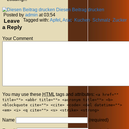
Diesen Beitrag drucken
Posted by
admin
at 03:54
Tagged with:
Apfel
,
Arac
,
Kuchen
,
Schmalz
,
Zucker
Leave
a Reply
Your Comment
You may use these
HTML
tags and attributes:
<a href=""
title=""> <abbr title=""> <acronym title=""> <b>
<blockquote cite=""> <cite> <code> <del datetime="">
<em> <i> <q cite=""> <s> <strike> <strong>
Name
(required)