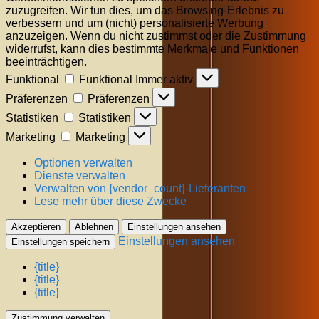
zuzugreifen. Wir tun dies, um das Browsing-Erlebnis zu
verbessern und um (nicht) personalisierte Werbung
anzuzeigen. Wenn du nicht zustimmst oder die Zustimmung
widerrufst, kann dies bestimmte Merkmale und Funktionen
beeinträchtigen.
Funktional
Funktional
Immer aktiv
Präferenzen
Präferenzen
Statistiken
Statistiken
Marketing
Marketing
Optionen verwalten
Dienste verwalten
Verwalten von {vendor_count}-Lieferanten
Lese mehr über diese Zwecke
Akzeptieren
Ablehnen
Einstellungen ansehen
Einstellungen ansehen
Einstellungen speichern
{title}
{title}
{title}
Zustimmung verwalten