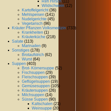
Reh Hirsch
(11)
Wildschwein
(12)
Kartoffelgericht
(36)
Mehlspeisen
(141)
Nudelgerichte
(45)
Vegetarisch
(96)
Kräuter Pflanzen Volksmedizin
(733)
Krankheiten
(1)
Kräuterküche
(218)
Salate
(113)
Marinaden
(9)
Sonstiges
(178)
Brotaufstrich
(62)
Wurst
(64)
Suppen
(403)
Brot- Körnersuppe
(52)
Fischsuppen
(29)
Fleischsuppen
(39)
Geflügelsuppen
(19)
Gemüsesuppen
(105)
Kräutersuppen
(26)
Milchsuppen
(14)
Süsse Suppen
(90)
Kaltschalen
(21)
Weinsuppe
(20)