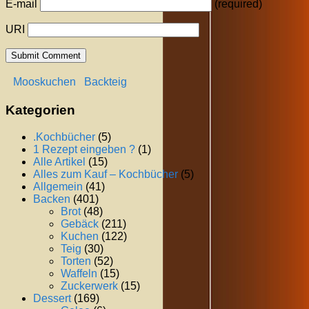
E-mail
(required)
URI
Mooskuchen
Backteig
Kategorien
.Kochbücher
(5)
1 Rezept eingeben ?
(1)
Alle Artikel
(15)
Alles zum Kauf – Kochbücher
(5)
Allgemein
(41)
Backen
(401)
Brot
(48)
Gebäck
(211)
Kuchen
(122)
Teig
(30)
Torten
(52)
Waffeln
(15)
Zuckerwerk
(15)
Dessert
(169)