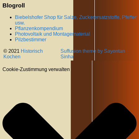
Blogroll
Biebelshofer Shop für Salze, Zuckerersatzstoffe, Pfeffer
usw.
Pflanzenkompendium
Photovoltaik und Montagematerial
Pilzbestimmer
© 2021
Historisch
Suffusion theme by Sayontan
Kochen
Sinha
Cookie-Zustimmung verwalten