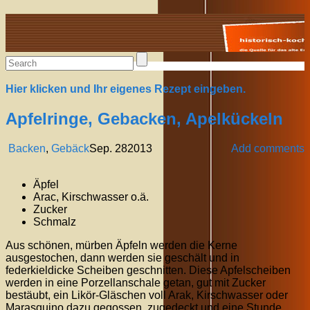
Alte Rezepte online
Hier klicken und Ihr eigenes Rezept eingeben.
Apfelringe, Gebacken, Apelkückeln
Backen
,
Gebäck
Sep.
28
2013
Add comments
Äpfel
Arac, Kirschwasser o.ä.
Zucker
Schmalz
Aus schönen, mürben Äpfeln werden die Kerne
ausgestochen, dann werden sie geschält und in
federkieldicke Scheiben geschnitten. Diese Apfelscheiben
werden in eine Porzellanschale getan, gut mit Zucker
bestäubt, ein Likör-Gläschen voll Arak, Kirschwasser oder
Marasquino dazu gegossen, zugedeckt und eine Stunde