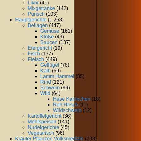
Likör
(41)
Mixgetränke
(142)
Punsch
(103)
Hauptgerichte
(1.263)
Beilagen
(447)
Gemüse
(161)
Klöße
(43)
Saucen
(137)
Eiergericht
(19)
Fisch
(137)
Fleisch
(449)
Geflügel
(78)
Kalb
(69)
Lamm Hammel
(35)
Rind
(121)
Schwein
(99)
Wild
(64)
Hase Kaninchen
(18)
Reh Hirsch
(11)
Wildschwein
(12)
Kartoffelgericht
(36)
Mehlspeisen
(141)
Nudelgerichte
(45)
Vegetarisch
(96)
Kräuter Pflanzen Volksmedizin
(733)