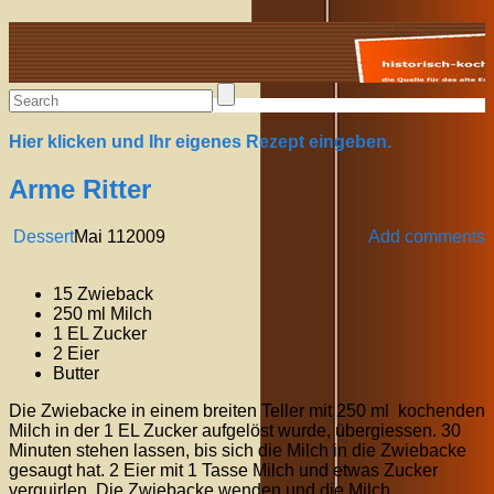
Alte Rezepte online
Hier klicken und Ihr eigenes Rezept eingeben.
Arme Ritter
Dessert
Mai
11
2009
Add comments
15 Zwieback
250 ml Milch
1 EL Zucker
2 Eier
Butter
Die Zwiebacke in einem breiten Teller mit 250 ml kochenden
Milch in der 1 EL Zucker aufgelöst wurde, übergiessen. 30
Minuten stehen lassen, bis sich die Milch in die Zwiebacke
gesaugt hat. 2 Eier mit 1 Tasse Milch und etwas Zucker
verquirlen. Die Zwiebacke wenden und die Milch