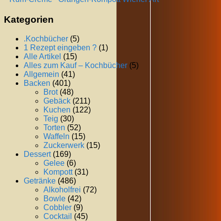
Kategorien
.Kochbücher
(5)
1 Rezept eingeben ?
(1)
Alle Artikel
(15)
Alles zum Kauf – Kochbücher
(5)
Allgemein
(41)
Backen
(401)
Brot
(48)
Gebäck
(211)
Kuchen
(122)
Teig
(30)
Torten
(52)
Waffeln
(15)
Zuckerwerk
(15)
Dessert
(169)
Gelee
(6)
Kompott
(31)
Getränke
(486)
Alkoholfrei
(72)
Bowle
(42)
Cobbler
(9)
Cocktail
(45)