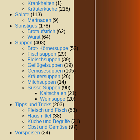
Krankheiten
(1)
Kräuterküche
(218)
Salate
(113)
Marinaden
(9)
Sonstiges
(178)
Brotaufstrich
(62)
Wurst
(64)
Suppen
(403)
Brot- Körnersuppe
(52)
Fischsuppen
(29)
Fleischsuppen
(39)
Geflügelsuppen
(19)
Gemüsesuppen
(105)
Kräutersuppen
(26)
Milchsuppen
(14)
Süsse Suppen
(90)
Kaltschalen
(21)
Weinsuppe
(20)
Tipps und Tricks
(203)
Fleisch und Fisch
(53)
Hausmittel
(38)
Küche und Begriffe
(21)
Obst und Gemüse
(97)
Vorspeisen
(24)