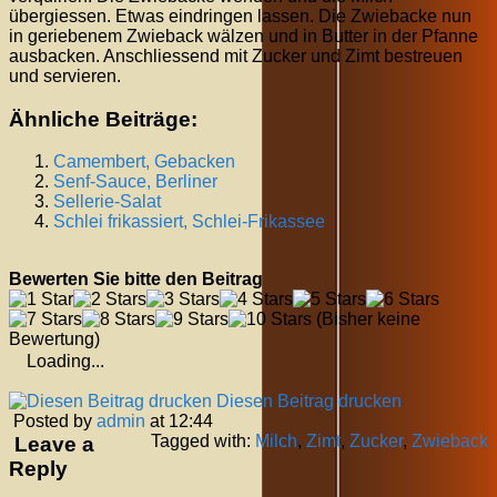
übergiessen. Etwas eindringen lassen. Die Zwiebacke nun
in geriebenem Zwieback wälzen und in Butter in der Pfanne
ausbacken. Anschliessend mit Zucker und Zimt bestreuen
und servieren.
Ähnliche Beiträge:
Camembert, Gebacken
Senf-Sauce, Berliner
Sellerie-Salat
Schlei frikassiert, Schlei-Frikassee
Bewerten Sie bitte den Beitrag
(Bisher keine
Bewertung)
Loading...
Diesen Beitrag drucken
Posted by
admin
at 12:44
Tagged with:
Milch
,
Zimt
,
Zucker
,
Zwieback
Leave a
Reply