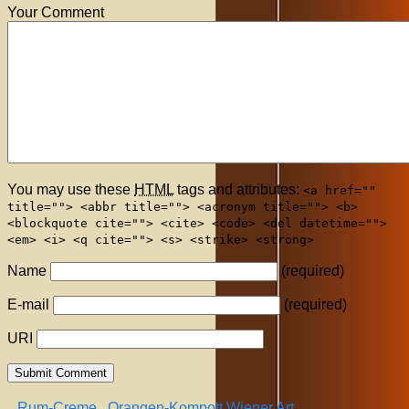
Your Comment
You may use these
HTML
tags and attributes:
<a href=""
title=""> <abbr title=""> <acronym title=""> <b>
<blockquote cite=""> <cite> <code> <del datetime="">
<em> <i> <q cite=""> <s> <strike> <strong>
Name
(required)
E-mail
(required)
URI
Rum-Creme
Orangen-Kompott Wiener Art