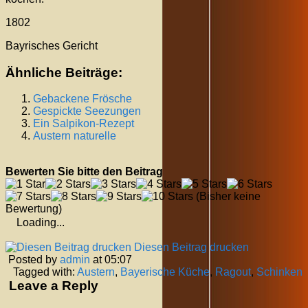
1802
Bayrisches Gericht
Ähnliche Beiträge:
Gebackene Frösche
Gespickte Seezungen
Ein Salpikon-Rezept
Austern naturelle
Bewerten Sie bitte den Beitrag
(Bisher keine
Bewertung)
Loading...
Diesen Beitrag drucken
Posted by
admin
at 05:07
Tagged with:
Austern
,
Bayerische Küche
,
Ragout
,
Schinken
Leave a Reply