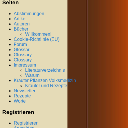
Seiten
Abstimmungen
Artikel
Autoren
Bücher
Willkommen!
Cookie-Richtlinie (EU)
Forum
Glossar
Glossary
Glossary
Impressum
Literaturverzeichnis
Warum
Kräuter Pflanzen Volksmedizin
Kräuter und Rezepte
Newsletter
Rezepte
Worte
Registrieren
Registrieren