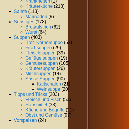
Krankheiten
(1)
Kräuterküche
(218)
Salate
(113)
Marinaden
(9)
Sonstiges
(178)
Brotaufstrich
(62)
Wurst
(64)
Suppen
(403)
Brot- Körnersuppe
(52)
Fischsuppen
(29)
Fleischsuppen
(39)
Geflügelsuppen
(19)
Gemüsesuppen
(105)
Kräutersuppen
(26)
Milchsuppen
(14)
Süsse Suppen
(90)
Kaltschalen
(21)
Weinsuppe
(20)
Tipps und Tricks
(203)
Fleisch und Fisch
(53)
Hausmittel
(38)
Küche und Begriffe
(21)
Obst und Gemüse
(97)
Vorspeisen
(24)