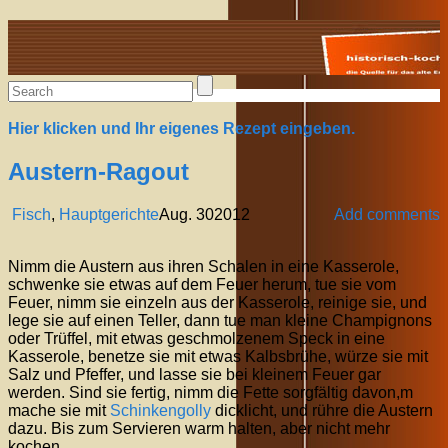
Alte Rezepte online
Hier klicken und Ihr eigenes Rezept eingeben.
Austern-Ragout
Fisch
,
Hauptgerichte
Aug.
30
2012
Add comments
Nimm die Austern aus ihren Schalen in eine Kasserole,
schwenke sie etwas auf dem Feuer herum, tue sie vom
Feuer, nimm sie einzeln aus der Kasserole, reinige sie, und
lege sie auf einen Teller, dann tue man kleine Champignons
oder Trüffel, mit etwas geschmolzenem Speck in eine
Kasserole, benetze sie mit etwas Kalbsbrühe, würze sie mit
Salz und Pfeffer, und lasse sie bei kleinem Feuer gar
werden. Sind sie fertig, nimm die Fette sorgfältig davon,m
mache sie mit
Schinkengolly
dicklicht, und rühre die Austern
dazu. Bis zum Servieren warm halten, aber nicht mehr
kochen.