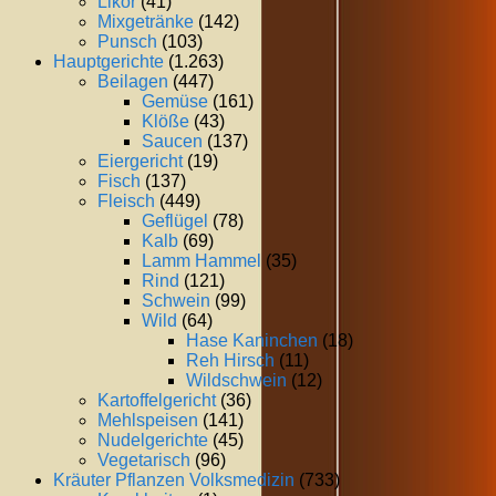
Likör
(41)
Mixgetränke
(142)
Punsch
(103)
Hauptgerichte
(1.263)
Beilagen
(447)
Gemüse
(161)
Klöße
(43)
Saucen
(137)
Eiergericht
(19)
Fisch
(137)
Fleisch
(449)
Geflügel
(78)
Kalb
(69)
Lamm Hammel
(35)
Rind
(121)
Schwein
(99)
Wild
(64)
Hase Kaninchen
(18)
Reh Hirsch
(11)
Wildschwein
(12)
Kartoffelgericht
(36)
Mehlspeisen
(141)
Nudelgerichte
(45)
Vegetarisch
(96)
Kräuter Pflanzen Volksmedizin
(733)