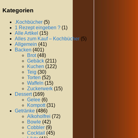
Kategorien
.Kochbücher
(5)
1 Rezept eingeben ?
(1)
Alle Artikel
(15)
Alles zum Kauf – Kochbücher
(5)
Allgemein
(41)
Backen
(401)
Brot
(48)
Gebäck
(211)
Kuchen
(122)
Teig
(30)
Torten
(52)
Waffeln
(15)
Zuckerwerk
(15)
Dessert
(169)
Gelee
(6)
Kompott
(31)
Getränke
(486)
Alkoholfrei
(72)
Bowle
(42)
Cobbler
(9)
Cocktail
(45)