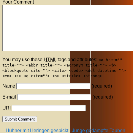
Your Comment
You may use these
HTML
tags and attributes:
<a href=""
title=""> <abbr title=""> <acronym title=""> <b>
<blockquote cite=""> <cite> <code> <del datetime="">
<em> <i> <q cite=""> <s> <strike> <strong>
Name
(required)
E-mail
(required)
URI
Hühner mit Heringen gespickt
Junge gedämpfte Tauben