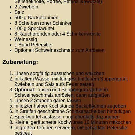
Sellerieknolle, Porree, Petersilienwurzel)
2 Zwiebeln
Salz
500 g Backpflaumen
8 Scheiben roher Schinken
100 g Speckwürfel
8 Räucherenden oder 4 Schinkenwürste
Weinessig
1 Bund Petersilie
Optional: Schweineschmalz zum Anrösten
Zubereitung:
Linsen sorgfältig aussuchen und waschen
In kaltem Wasser mit feingeschnittenem Suppengrün,
Zwiebeln und Salz aufs Feuer setzen
Optional:
Linsen und Suppengrün vorher in
Schweineschmalz anrösten, dann aufgießen
Linsen 2 Stunden garen lassen
In letzter halber Kochstunde Backpflaumen zugeben
In Streifen geschnittene Schinkenscheiben hinzufügen
Speckwürfel auslassen und ebenfalls dazugeben
Kleine, geräucherte Kochwürste 10 Minuten mitkochen
In großen Terrinen servieren, mit gehackter Petersilie
bestreut