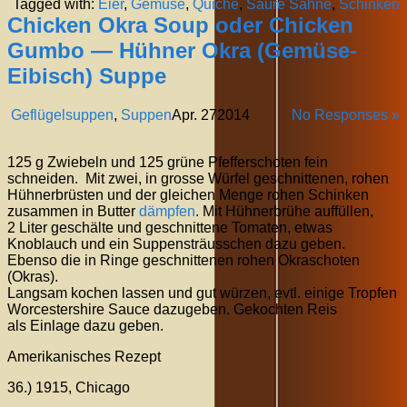
Tagged with:
Eier
,
Gemüse
,
Quiche
,
Saure Sahne
,
Schinken
Chicken Okra Soup oder Chicken
Gumbo — Hühner Okra (Gemüse-
Eibisch) Suppe
Geflügelsuppen
,
Suppen
Apr.
27
2014
No Responses »
125 g Zwiebeln und 125 grüne Pfefferschoten fein
schneiden. Mit zwei, in grosse Würfel geschnittenen, rohen
Hühnerbrüsten und der gleichen Menge rohen Schinken
zusammen in Butter
dämpfen
. Mit Hühnerbrühe auffüllen,
2 Liter geschälte und geschnittene Tomaten, etwas
Knoblauch und ein Suppensträusschen dazu geben.
Ebenso die in Ringe geschnittenen rohen Okraschoten
(Okras).
Langsam kochen lassen und gut würzen, evtl. einige Tropfen
Worcestershire Sauce dazugeben. Gekochten Reis
als Einlage dazu geben.
Amerikanisches Rezept
36.) 1915, Chicago