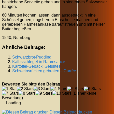
bestrichene Serviette geben und in siedendes Salzwasser
hängen.
60 Minuten kochen lassen, dann ausgepackt in eine
Schüssel geben, ringsherum Einschnitte machen und
geriebenen Parmesankäse darauf streuen und mit heißer
Butter begießen.
1840, Nürnberg
Ähnliche Beiträge:
Schwarzbrot-Pudding
Kalbsschlegel in Rahmsauce
Kartoffel-Gebäck, Gefülltes
Schweinsrücken gebraten – Carrée
Bewerten Sie bitte den Beitrag
(Bisher keine
Bewertung)
Loading...
Diesen Beitrag drucken