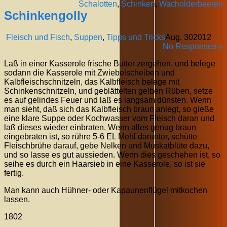
Schalotten
,
Schinken
,
Wacholderbeeren
Schinkengolly
Fleisch und Fisch
,
Suppen
,
Tipps und Tricks
Aug.
30
2012
No Responses »
Laß in einer Kasserole frische Butter zergehen, und belege
sodann die Kasserole mit Zwiebelscheiben und
Kalbfleischschnitzeln, das Kalbfleisch belege mit
Schinkenschnitzeln, und geblättelten gelben Rüben, setze
es auf gelindes Feuer und laß es langsam dünsten. Wenn
man sieht, daß sich das Kalbfleisch braun anlegt, so gieße
eine klare Suppe oder Kochwasser vom Fleisch daran und
laß dieses wieder einbraten. Wenn alles genug braun
eingebraten ist, so rühre 5-6 EL Mehl darunter, schütte
Fleischbrühe darauf, gebe Nelken und Muskatblüte dazu,
und so lasse es gut aussieden. Wenn dies geschehen ist, so
seihe es durch ein Haarsieb in eine Kasserole, so ist sie
fertig.
Man kann auch Hühner- oder Kapaunenflügel mitkochen
lassen.
1802