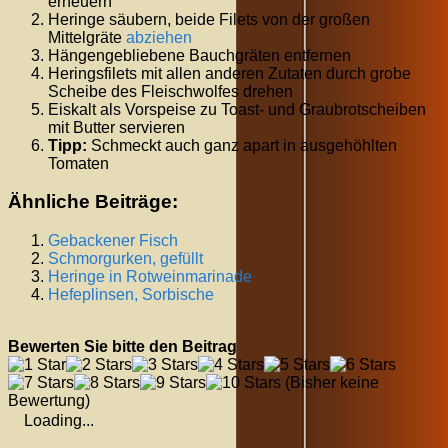
erneuern
Heringe säubern, beide Filets von der großen
Mittelgräte
abziehen
Hängengebliebene Bauchgräten entfernen
Heringsfilets mit allen anderen Zutaten durch grobe
Scheibe des Fleischwolfes drehen
Eiskalt als Vorspeise zu Toast- und Graubrotscheiben
mit Butter servieren
Tipp:
Schmeckt auch ganz apart in ausgehöhlten
Tomaten
Ähnliche Beiträge:
Gebackener Fisch
Schmorgurken, gefüllt
Heringe in Rotweinmarinade
Hefeplinsen, Sorbische
Bewerten Sie bitte den Beitrag
(Bisher keine
Bewertung)
Loading...