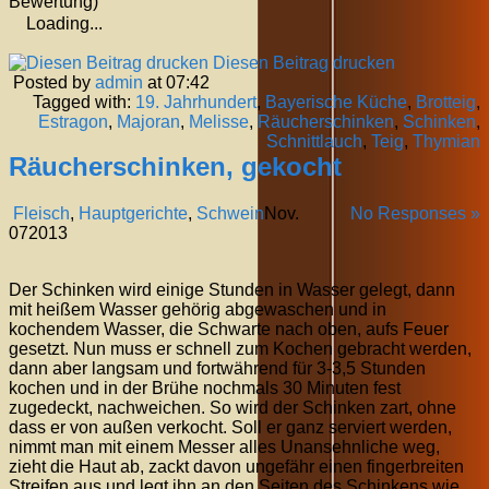
Bewertung)
Loading...
Diesen Beitrag drucken
Posted by
admin
at 07:42
Tagged with:
19. Jahrhundert
,
Bayerische Küche
,
Brotteig
,
Estragon
,
Majoran
,
Melisse
,
Räucherschinken
,
Schinken
,
Schnittlauch
,
Teig
,
Thymian
Räucherschinken, gekocht
Fleisch
,
Hauptgerichte
,
Schwein
Nov.
No Responses »
07
2013
Der Schinken wird einige Stunden in Wasser gelegt, dann
mit heißem Wasser gehörig abgewaschen und in
kochendem Wasser, die Schwarte nach oben, aufs Feuer
gesetzt. Nun muss er schnell zum Kochen gebracht werden,
dann aber langsam und fortwährend für 3-3,5 Stunden
kochen und in der Brühe nochmals 30 Minuten fest
zugedeckt, nachweichen. So wird der Schinken zart, ohne
dass er von außen verkocht. Soll er ganz serviert werden,
nimmt man mit einem Messer alles Unansehnliche weg,
zieht die Haut ab, zackt davon ungefähr einen fingerbreiten
Streifen aus und legt ihn an den Seiten des Schinkens wie