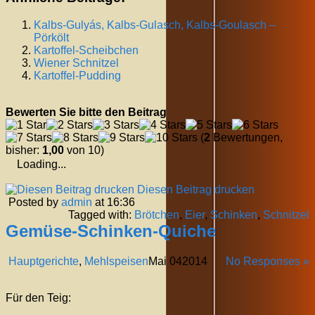
Kalbs-Gulyás, Kalbs-Gulasch, Kalbs-Goulasch –
Pörkölt
Kartoffel-Scheibchen
Wiener Schnitzel
Kartoffel-Pudding
Bewerten Sie bitte den Beitrag
(
2
Bewertungen,
bisher:
1,00
von 10)
Loading...
Diesen Beitrag drucken
Posted by
admin
at 16:36
Tagged with:
Brötchen
,
Eier
,
Schinken
,
Schnitzel
Gemüse-Schinken-Quiche
Hauptgerichte
,
Mehlspeisen
Mai
04
2014
No Responses »
Für den Teig: