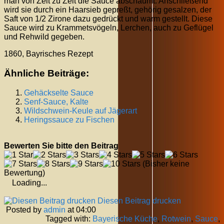
man von Zeit zu Zeit die Sauce abschäumt. Anschließend
wird sie durch ein Haarsieb gepreßt, gehörig gesalzen, der
Saft von 1/2 Zirone dazu gedrückt und warm gestellt. Diese
Sauce wird zu Krammetsvögeln, Lerchen, auch zu Geflügel
und Rehwild gegeben.
1860, Bayrisches Rezept
Ähnliche Beiträge:
Gehäckselte Sauce
Senf-Sauce, Kalte
Wildschwein-Keule auf Jägerart
Heringssauce zu Fischen
Bewerten Sie bitte den Beitrag
(Bisher keine
Bewertung)
Loading...
Diesen Beitrag drucken
Posted by
admin
at 04:00
Tagged with:
Bayerische Küche
,
Rotwein
,
Sauce
,