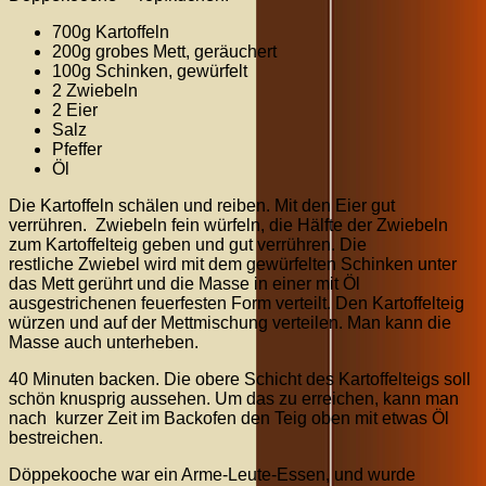
700g Kartoffeln
200g grobes Mett, geräuchert
100g Schinken, gewürfelt
2 Zwiebeln
2 Eier
Salz
Pfeffer
Öl
Die Kartoffeln schälen und reiben. Mit den Eier gut
verrühren. Zwiebeln fein würfeln, die Hälfte der Zwiebeln
zum Kartoffelteig geben und gut verrühren. Die
restliche Zwiebel wird mit dem gewürfelten Schinken unter
das Mett gerührt und die Masse in einer mit Öl
ausgestrichenen feuerfesten Form verteilt. Den Kartoffelteig
würzen und auf der Mettmischung verteilen. Man kann die
Masse auch unterheben.
40 Minuten backen. Die obere Schicht des Kartoffelteigs soll
schön knusprig aussehen. Um das zu erreichen, kann man
nach kurzer Zeit im Backofen den Teig oben mit etwas Öl
bestreichen.
Döppekooche war ein Arme-Leute-Essen, und wurde