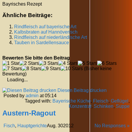
Bayrisches Rezept
Ähnliche Beiträge:
Rindfleisch auf bayerische Art
Kalbsbraten auf Hannöverisch
Rindfleisch auf niederländische Art
Tauben in Sardellensauce
Bewerten Sie bitte den Beitrag
(Bisher keine
Bewertung)
Loading...
Diesen Beitrag drucken
Posted by
admin
at 05:14
Tagged with:
Bayerische Küche
,
Fleisch
,
Geflügel
,
Konzentrat
,
Schinken
,
Suppe
Austern-Ragout
Fisch
,
Hauptgerichte
Aug.
30
2012
No Responses »