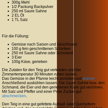
300g Mehl
1/2 Packung Backpulver
250 ml Saure Sahne
2 EL Öl
1 TL Salz
Für die Füllung:
Gemüse nach Saison und Geschmack
100 g fein geschnittenen Schinken
250 ml Saure Sahne oder Schmand
3 Eier
100g Käse, gerieben
Die Zutaten für den Teig gut verkneten und bei
Zimmertemperatur 30 Minuten ruhen lassen.
Das Gemüse in der Pfanne leicht anrösten und
würzen
.
Anschließend auskühlen lassen. Die Saure Sahne bzw. den
Schmand, die Eier und den geriebenen Käse gut verrühren.
Mit Salz und Pfeffer und einer Prise Zucker gut
abschmecken
.
Den Teig in eine gut gefettete Auflauf- oder Quicheform