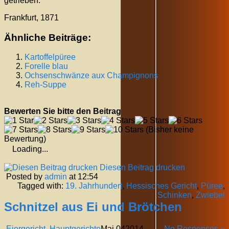
getrieben.
Frankfurt, 1871
Ähnliche Beiträge:
Kartoffelpüree
Forelle blau
Ochsenschwänze aux Champignons
Reh-Suppe
Bewerten Sie bitte den Beitrag
(Bisher keine
Bewertung)
Loading...
Diesen Beitrag drucken
Posted by
admin
at 12:54
Tagged with:
19. Jahrhundert
,
Hessisches Gericht
,
Püree
,
Schinken
,
Zwiebel
Schnitzel aus Ei und Brötchen
Eiergericht
,
Hauptgerichte
Mai
04
2014
No Responses »