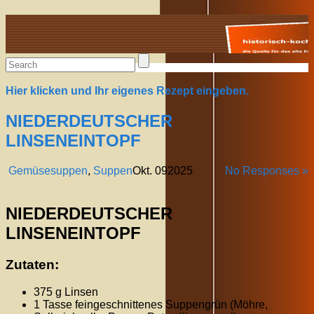
Alte Rezepte online
Hier klicken und Ihr eigenes Rezept eingeben.
NIEDERDEUTSCHER
LINSENEINTOPF
Gemüsesuppen
,
Suppen
Okt.
09
2025
No Responses »
NIEDERDEUTSCHER
LINSENEINTOPF
Zutaten:
375 g Linsen
1 Tasse feingeschnittenes Suppengrün (Möhre,