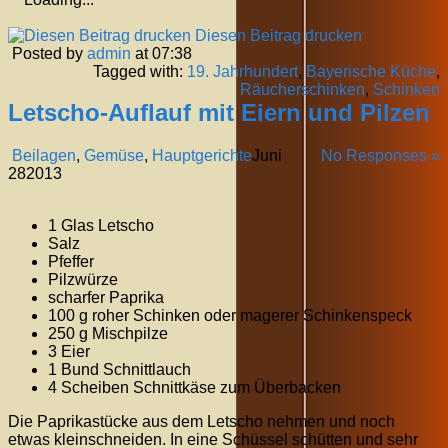
Diesen Beitrag drucken
Posted by
admin
at 07:38
Tagged with:
19. Jahrhundert
,
Bayerische Küche
,
Räucherschinken
,
Schinken
Letscho-Auflauf mit Eiern und Pilzen
Beilagen
,
Gemüse
,
Hauptgerichte
Juni
No Responses »
28
2013
1 Glas Letscho
Salz
Pfeffer
Pilzwürze
scharfer Paprika
100 g roher Schinken oder magerer Schinkenspeck
250 g Mischpilze
3 Eier
1 Bund Schnittlauch
4 Scheiben Schnittkäse zum Überbacken
Die Paprikastücke aus dem Letscho nehmen und noch
etwas kleinschneiden. In eine Schüssel schütten und sehr