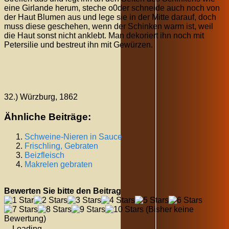
eine Girlande herum, steche o0der schneide auch noch von
der Haut Blumen aus und lege sie in der Mitte darauf, doch
muss diese geschehen, wenn der Schinken warm ist, weil
die Haut sonst nicht anklebt. Man dekoriert ihn noch mit
Petersilie und bestreut ihn mit Gewürzen.
32.) Würzburg, 1862
Ähnliche Beiträge:
Schweine-Nieren in Sauce
Frischling, Gebraten
Beizfleisch
Makrelen gebraten
Bewerten Sie bitte den Beitrag
(Bisher keine
Bewertung)
Loading...