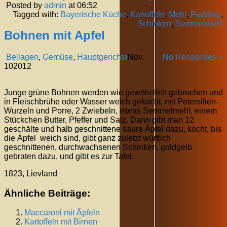
Posted by
admin
at 06:52
Tagged with:
Bayerische Küche
,
Kartoffeln
,
Mehl
,
Pudding
,
Schinken
,
Semmelmehl
Bohnen mit Apfel
Beilagen
,
Gemüse
,
Hauptgerichte
Nov.
No Responses »
10
2012
Junge grüne Bohnen werden wie gewöhnlich gebrochen und
in Fleischbrühe oder Wasser weich gekocht, mit Petersilien-
Wurzeln und Porre, 2 Zwiebeln, etwas Semmelmehl, einem
Stückchen Butter, Pfeffer und Salz. Dann gibt man 12
geschälte und halb geschnittene saure Äpfel dazu, kocht, bis
die Äpfel weich sind, gibt ganz zuletzt würflich
geschnittenen, durchwachsenen Schinken, goldgelb
gebraten dazu, und gibt es zur Tafel.
1823, Lievland
Ähnliche Beiträge:
Maccaroni mit Äpfeln
Kartoffeln mit Birnen