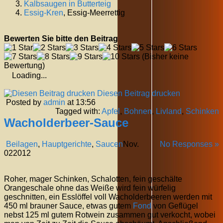
Kalbsaugen in Butterteig
Essig-
Kren
, Essig-Meerrettig
Bewerten Sie bitte den Beitrag
(Bisher keine
Bewertung)
Loading...
Diesen Beitrag drucken
Posted by
admin
at 13:56
Tagged with:
Apfel
,
Bohnen
,
Livland
,
Schinken
Wacholderbeer-Sauce
Beilagen
,
Hauptgerichte
,
Saucen
Nov.
No Responses »
02
2012
Roher, mager Schinken, Schalotten, fein geschälte
Orangeschale ohne das Weiße wird fein würfelig
geschnitten, ein Esslöffel voll Wacholderbeeren werden mit
450 ml brauner Sauce, etwas gutem
Fond
von Geflügel
nebst 125 ml gutem Rotwein zusammen gut verkocht, wobei