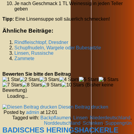
Je nach Geschmack 1 TL Weinessig in jeden Teller
geben
Tipp:
Eine Linsensuppe soll säuerlich schmecken!
Ähnliche Beiträge:
Rindfleischtopf, Dresdner
Schupfnudeln, Wargele oder Bubespitzle
Linsen, Russische
Zammete
Bewerten Sie bitte den Beitrag
(Bisher keine
Bewertung)
Loading...
Diesen Beitrag drucken
Posted by
admin
at 12:01
Tagged with:
Backpflaumen
,
Linsen
,
Niederdeutschland
,
Norddeutschland
,
Schinken
,
Suppengrün
BADISCHES HERINGSHACKERLE