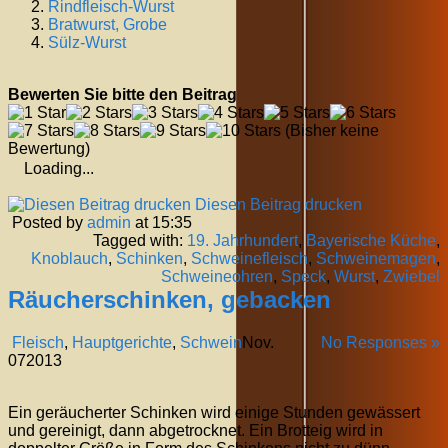
Rindfleisch-Wurst
Bratwurst, Grobe
Sülz-Wurst
Bewerten Sie bitte den Beitrag
(Bisher keine
Bewertung)
Loading...
Diesen Beitrag drucken
Posted by
admin
at 15:35
Tagged with:
19. Jahrhundert
,
Bayerische Küche
,
Knoblauch
,
Schinken
,
Schweinefleisch
,
Schweinemagen
,
Schweineohren
,
Speck
,
Wurst
,
Zwiebel
Räucherschinken, gebacken
Fleisch
,
Hauptgerichte
,
Schwein
Nov.
No Responses »
07
2013
Ein geräucherter Schinken wird einige Stunden gewässert
und gereinigt, dann abgetrocknet. Ein Brotteig wird in