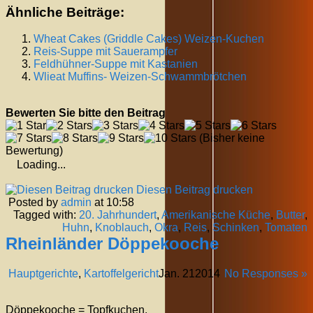
Ähnliche Beiträge:
Wheat Cakes (Griddle Cakes) Weizen-Kuchen
Reis-Suppe mit
Sauerampfer
Feldhühner-Suppe mit Kastanien
Wlieat Muffins- Weizen-Schwammbrötchen
Bewerten Sie bitte den Beitrag
(Bisher keine
Bewertung)
Loading...
Diesen Beitrag drucken
Posted by
admin
at 10:58
Tagged with:
20. Jahrhundert
,
Amerikanische Küche
,
Butter
,
Huhn
,
Knoblauch
,
Okra
,
Reis
,
Schinken
,
Tomaten
Rheinländer Döppekooche
Hauptgerichte
,
Kartoffelgericht
Jan.
21
2014
No Responses »
Döppekooche = Topfkuchen.