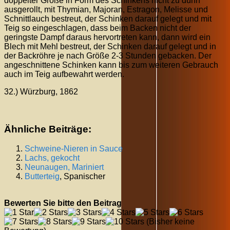
doppelter Größe in Form des Schinkens nicht zu dünn
ausgerollt, mit Thymian, Majoran, Estragon, Melisse und
Schnittlauch bestreut, der Schinken darauf gelegt und mit
Teig so eingeschlagen, dass beim Backen nicht der
geringste Dampf daraus hervortreten kann, dann wird ein
Blech mit Mehl bestreut, der Schinken darauf gelegt und in
der Backröhre je nach Größe 2-3 Stunden gebacken. Der
angeschnittene Schinken kann bis zum weiteren Gebrauch
auch im Teig aufbewahrt werden.
32.) Würzburg, 1862
Ähnliche Beiträge:
Schweine-Nieren in Sauce
Lachs, gekocht
Neunaugen, Mariniert
Butterteig
, Spanischer
Bewerten Sie bitte den Beitrag
(Bisher keine