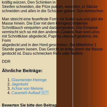
kräftig würzen. Den Schinken in
Streifen schneiden, die Pilze putzen, waschen, in Stücke
schneiden und alles in die Schüssel geben. Gut vermischen.
Man streicht eine feuerfeste Form mit Butter aus und gibt die
Masse hinein. Die Eier mit dem kleingeschnittenen
Schnittlauch verquirlen und darübergießen. Die Eimasse
vermischt sich so mit den anderen Zutaten. Nun wird alles
mit Schnittkäse abgedeckt, Paprika obenauf gestreut, die
Form
abgedeckt und in den Herd geschoben. Bei Mittelhitze 1
Stunde garen lassen. Das Gericht ist fertig, wenn die Masse
gestockt ist. Dazu schmecken Reis oder Nudeln.
DDR
Ähnliche Beiträge:
Glasmeister-Heringe
Jägerkohl
Achiar von Melone
Caramell-Auflauf 🇦🇹
Bewerten Sie bitte den Beitrag