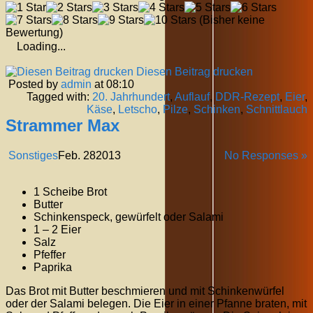
(Bisher keine
Bewertung)
Loading...
Diesen Beitrag drucken
Posted by
admin
at 08:10
Tagged with:
20. Jahrhundert
,
Auflauf
,
DDR-Rezept
,
Eier
,
Käse
,
Letscho
,
Pilze
,
Schinken
,
Schnittlauch
Strammer Max
Sonstiges
Feb.
28
2013
No Responses »
1 Scheibe Brot
Butter
Schinkenspeck, gewürfelt oder Salami
1 – 2 Eier
Salz
Pfeffer
Paprika
Das Brot mit Butter beschmieren und mit Schinkenwürfel
oder der Salami belegen. Die Eier in einer Pfanne braten, mit