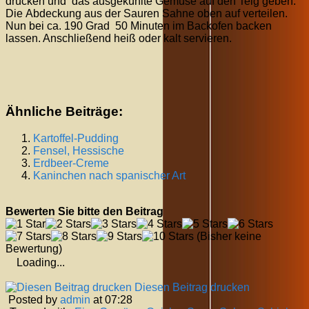
drücken und das ausgekühlte Gemüse auf den Teig geben.
Die Abdeckung aus der Sauren Sahne oben auf verteilen.
Nun bei ca. 190 Grad 50 Minuten im Backofen backen
lassen. Anschließend heiß oder kalt servieren.
Ähnliche Beiträge:
Kartoffel-Pudding
Fensel, Hessische
Erdbeer-Creme
Kaninchen nach spanischer Art
Bewerten Sie bitte den Beitrag
(Bisher keine
Bewertung)
Loading...
Diesen Beitrag drucken
Posted by
admin
at 07:28