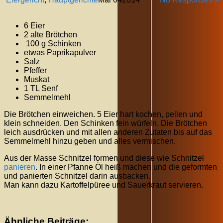
6 Eier
2 alte Brötchen
100 g Schinken
etwas Paprikapulver
Salz
Pfeffer
Muskat
1 TL Senf
Semmelmehl
Die Brötchen einweichen. 5 Eier hart kochen, pellen und
klein schneiden. Den Schinken fein würfeln. Die Brötchen
leich ausdrücken und mit allen anderen Zutaten bis auf das
Semmelmehl hinzu geben und alles vermischen.
Aus der Masse Schnitzel formen und diese wie Schnitzel
panieren
. In einer Pfanne Öl heiß machen und die geformten
und panierten Schnitzel darin ausbacken.
Man kann dazu Kartoffelpüree und Sauerkraut servieren.
Ähnliche Beiträge: