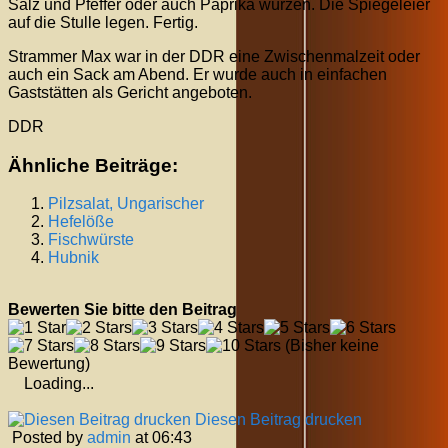
Salz und Pfeffer oder auch Paprika würzen. Die Spiegeleier
auf die Stulle legen. Fertig.
Strammer Max war in der DDR eine Zwischenmalzeit oder
auch ein Sack am Abend. Er wurde auch in einfachen
Gaststätten als Gericht angeboten.
DDR
Ähnliche Beiträge:
Pilzsalat, Ungarischer
Hefelöße
Fischwürste
Hubnik
Bewerten Sie bitte den Beitrag
(Bisher keine
Bewertung)
Loading...
Diesen Beitrag drucken
Posted by
admin
at 06:43