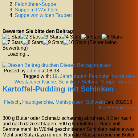
Feldhühner-Suppe
Suppe mit Wachteln
Suppe von wilden Tauben
Bewerten Sie bitte den Beitrag
(Bisher keine
Bewertung)
Loading...
Diesen Beitrag drucken
Posted by
admin
at 08:38
Tagged with:
19. Jahrhundert
,
Feldhuhn
,
Nordrhein-
Westfalener Küche
,
Schinken
,
Sellerie
,
Suppe
,
Zweibel
Kartoffel-Pudding mit Schinken
Fleisch
,
Hauptgerichte
,
Mehlspeisen
,
Schwein
Jan.
20
2013
No Responses »
300 g Butter oder Schmalz schaumig abrühren, 8 Eier nach
und nach dazu schlagen, 500 g Kartoffeln, 1 Hand voll
Semmelmehl, in Würfel geschnittenen Schinken nebst etwas
Mehl und Salz dazu rühren. Nun die Masse in eine mit Butter