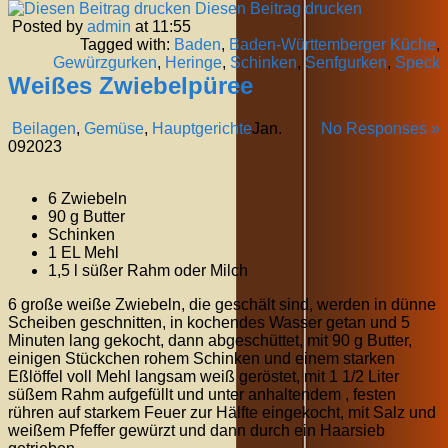
Diesen Beitrag drucken
Posted by
admin
at 11:55
Tagged with:
Baden
,
Baden-Württemberger Küche
,
Gewürzgurken
,
Heringe
,
Schinken
,
Senfgurken
,
Speck
Weißes Zwiebelpüree
Beilagen
,
Gemüse
,
Hauptgerichte
Jan.
No Responses »
09
2023
6 Zwiebeln
90 g Butter
Schinken
1 EL Mehl
1,5 l süßer Rahm oder Milch
6 große weiße Zwiebeln, die geschält sind, werden in dünne
Scheiben geschnitten, in kochendes Wasser getan und 5
Minuten lang gekocht, dann abgeschüttet, mit 90 g Butter,
einigen Stückchen rohem Schinken und einem starken
Eßlöffel voll Mehl langsam weiß geröstet, mit 1 1/2 Liter
süßem Rahm aufgefüllt und unter anhaltendem , festen
rühren auf starkem Feuer zur Hälfte eingekocht, mit Salz und
weißem Pfeffer gewürzt und dann durch ein Haarsieb