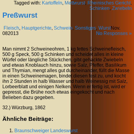
Tagged with:
Kartoffeln
,
Mettwurst
,
Rheinisches Gericht
,
Schinken
,
Zwiebeln
Preßwurst
Fleisch
,
Hauptgerichte
,
Schwein
,
Sonstiges
,
Wurst
Nov.
08
2013
No Responses »
Man nimmt 2 Schweineohren, 1 kg fettes Schweinefleisch,
500 g Speck, 500 g Schinken und scheidet alles in kleine
Würfel oder längliche Stückchen, gibt gehackte Zwiebeln
und etwas Knoblauch hinzu, sowie Salz, Pfeffer, Basilikum
und Thymian, mengt alles gut durcheinander, füllt die Masse
in einen Schweinemagen, bindet diesen fest zu, und kocht
ihn 2 Stunden in halb Wasser und halb Weinessig mit Salz,
Lorbeerblatt und einigen Nelken. Wenn er fertig ist, wird er
gepresst, die Brühe noch etwas eingekocht und nach
Belieben dazu gegeben.
32.) Würzburg, 1862
Ähnliche Beiträge:
Braunschweiger Landeswurst