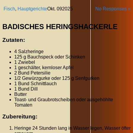
Fisch
,
Hauptgerichte
Okt.
09
2025
No Responses »
BADISCHES HERINGSHACKERLE
Zutaten:
4 Salzheringe
125 g Bauchspeck oder Schinken
1 Zwiebel
1 geschälter, kernloser Apfel
2 Bund Petersilie
1/2 Gewürzgurke oder 125 g Senfgurken
1 Bund Schnittlauch
1 Bund Dill
Butter
Toast- und Graubrotscheiben oder ausgehöhlte
Tomaten
Zubereitung:
Heringe 24 Stunden lang in Wasser legen, Wasser öfter