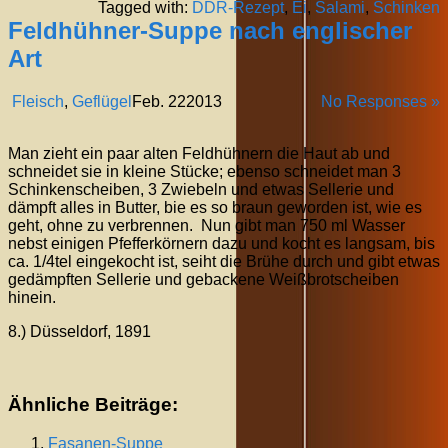
Tagged with:
DDR-Rezept
,
Ei
,
Salami
,
Schinken
Feldhühner-Suppe nach englischer
Art
Fleisch
,
Geflügel
Feb.
22
2013
No Responses »
Man zieht ein paar alten Feldhühnern die Haut ab und
schneidet sie in kleine Stücke; ebenso schneidet man 3
Schinkenscheiben, 3 Zwiebeln und etwas Sellerie und
dämpft alles in Butter, bie es so braun geworden ist, wie es
geht, ohne zu verbrennen. Nun gibt man 750 ml Wasser
nebst einigen Pfefferkörnern dazu und kocht es langsam, bis
ca. 1/4tel eingekocht ist, seiht die Brühe durch und gibt etwas
gedämpften Sellerie und gebackene Weißbrotscheiben
hinein.
8.) Düsseldorf, 1891
Ähnliche Beiträge:
Fasanen-Suppe