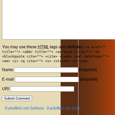
You may use these
HTML
tags and attributes:
<a href=""
title=""> <abbr title=""> <acronym title=""> <b>
<blockquote cite=""> <cite> <code> <del datetime="">
<em> <i> <q cite=""> <s> <strike> <strong>
Name
(required)
E-mail
(required)
URI
Kartoffeln mit Sellerie
Kartoffeln mit Senf