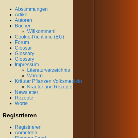
Abstimmungen
Artikel
Autoren
Bücher
Willkommen!
Cookie-Richtlinie (EU)
Forum
Glossar
Glossary
Glossary
Impressum
Literaturverzeichnis
Warum
Kräuter Pflanzen Volksmedizin
Kräuter und Rezepte
Newsletter
Rezepte
Worte
Registrieren
Registrieren
Anmelden