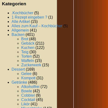
Kategorien
.Kochbücher
(5)
1 Rezept eingeben ?
(1)
Alle Artikel
(15)
Alles zum Kauf – Kochbücher
(5)
Allgemein
(41)
Backen
(401)
Brot
(48)
Gebäck
(211)
Kuchen
(122)
Teig
(30)
Torten
(52)
Waffeln
(15)
Zuckerwerk
(15)
Dessert
(169)
Gelee
(6)
Kompott
(31)
Getränke
(486)
Alkoholfrei
(72)
Bowle
(42)
Cobbler
(9)
Cocktail
(45)
Likör
(41)