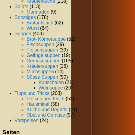
Kräuterküche
(218)
Salate
(113)
Marinaden
(9)
Sonstiges
(178)
Brotaufstrich
(62)
Wurst
(64)
Suppen
(403)
Brot- Körnersuppe
(52)
Fischsuppen
(29)
Fleischsuppen
(39)
Geflügelsuppen
(19)
Gemüsesuppen
(105)
Kräutersuppen
(26)
Milchsuppen
(14)
Süsse Suppen
(90)
Kaltschalen
(21)
Weinsuppe
(20)
Tipps und Tricks
(203)
Fleisch und Fisch
(53)
Hausmittel
(38)
Küche und Begriffe
(21)
Obst und Gemüse
(97)
Vorspeisen
(24)
Seiten