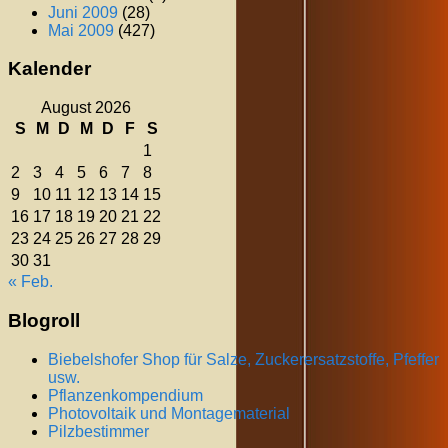
Juni 2009
(28)
Mai 2009
(427)
Kalender
August 2026
S
M
D
M
D
F
S
1
2
3
4
5
6
7
8
9
10
11
12
13
14
15
16
17
18
19
20
21
22
23
24
25
26
27
28
29
30
31
« Feb.
Blogroll
Biebelshofer Shop für Salze, Zuckerersatzstoffe, Pfeffer
usw.
Pflanzenkompendium
Photovoltaik und Montagematerial
Pilzbestimmer