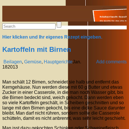
Alte Rezepte online
Hier klicken und Ihr eigenes Rezept eingeben.
Kartoffeln mit Birnen
Beilagen
,
Gemüse
,
Hauptgerichte
Jan.
Add comments
18
2013
Man schält 12 Birnen, schneidet sie halb und entfernt das
Kerngehäuse. Nun werden diese mit 60 g Butter und etwas
Zucker in einer Casserole, in die man noch Wasser gibt, bis
die Birnen bedeckt sind, weich gekocht. Dann werden eben
so viele Kartoffeln geschält, in Scheiben geschnitten und so
lange mit den Birnen gekocht, bis eine dicke Sauce darunter
bleibt. Man darf nicht rühren, sondern sollte die Casserole
schütteln, damit es nicht anbrennt, was sehr leicht geschieht.
Man isst dazu gekochten Schinken oder Schweinefleisch.