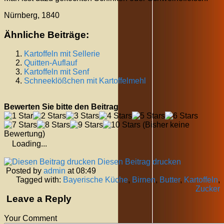
Nürnberg, 1840
Ähnliche Beiträge:
Kartoffeln mit Sellerie
Quitten-Auflauf
Kartoffeln mit Senf
Schneeklößchen mit Kartoffelmehl
Bewerten Sie bitte den Beitrag
(Bisher keine
Bewertung)
Loading...
Diesen Beitrag drucken
Posted by
admin
at 08:49
Tagged with:
Bayerische Küche
,
Birnen
,
Butter
,
Kartoffeln
,
Zucker
Leave a Reply
Your Comment