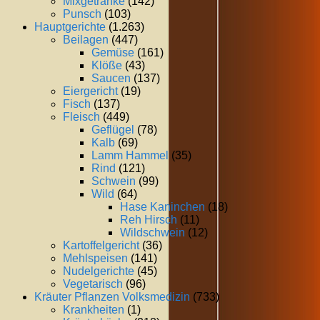
Mixgetränke
(142)
Punsch
(103)
Hauptgerichte
(1.263)
Beilagen
(447)
Gemüse
(161)
Klöße
(43)
Saucen
(137)
Eiergericht
(19)
Fisch
(137)
Fleisch
(449)
Geflügel
(78)
Kalb
(69)
Lamm Hammel
(35)
Rind
(121)
Schwein
(99)
Wild
(64)
Hase Kaninchen
(18)
Reh Hirsch
(11)
Wildschwein
(12)
Kartoffelgericht
(36)
Mehlspeisen
(141)
Nudelgerichte
(45)
Vegetarisch
(96)
Kräuter Pflanzen Volksmedizin
(733)
Krankheiten
(1)