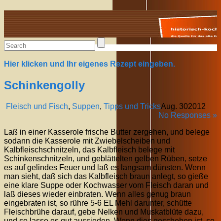
Alte Rezepte online
Hier klicken und Ihr eigenes Rezept eingeben.
Schinkengolly
Fleisch und Fisch
,
Suppen
,
Tipps und Tricks
Aug.
30
2012
No Responses »
Laß in einer Kasserole frische Butter zergehen, und belege
sodann die Kasserole mit Zwiebelscheiben und
Kalbfleischschnitzeln, das Kalbfleisch belege mit
Schinkenschnitzeln, und geblättelten gelben Rüben, setze
es auf gelindes Feuer und laß es langsam dünsten. Wenn
man sieht, daß sich das Kalbfleisch braun anlegt, so gieße
eine klare Suppe oder Kochwasser vom Fleisch daran und
laß dieses wieder einbraten. Wenn alles genug braun
eingebraten ist, so rühre 5-6 EL Mehl darunter, schütte
Fleischbrühe darauf, gebe Nelken und Muskatblüte dazu,
und so lasse es gut aussieden. Wenn dies geschehen ist, so