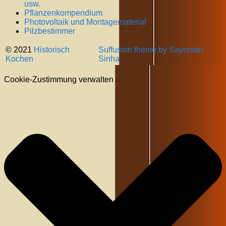
usw.
Pflanzenkompendium
Photovoltaik und Montagematerial
Pilzbestimmer
© 2021
Historisch
Suffusion theme by Sayontan
Kochen
Sinha
Cookie-Zustimmung verwalten