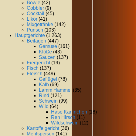
Bowle
(42)
Cobbler
(9)
Cocktail
(45)
Likör
(41)
Mixgetränke
(142)
Punsch
(103)
Hauptgerichte
(1.263)
Beilagen
(447)
Gemüse
(161)
Klöße
(43)
Saucen
(137)
Eiergericht
(19)
Fisch
(137)
Fleisch
(449)
Geflügel
(78)
Kalb
(69)
Lamm Hammel
(35)
Rind
(121)
Schwein
(99)
Wild
(64)
Hase Kaninchen
(18)
Reh Hirsch
(11)
Wildschwein
(12)
Kartoffelgericht
(36)
Mehlspeisen
(141)