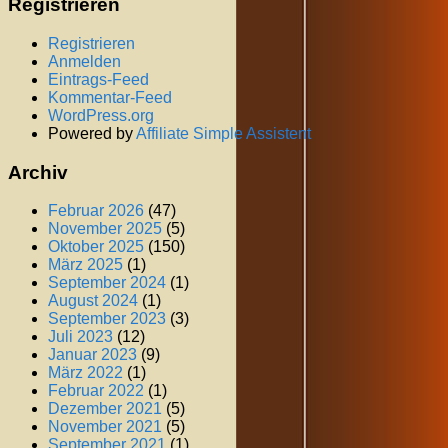
Registrieren
Registrieren
Anmelden
Eintrags-Feed
Kommentar-Feed
WordPress.org
Powered by
Affiliate Simple Assistent
Archiv
Februar 2026
(47)
November 2025
(5)
Oktober 2025
(150)
März 2025
(1)
September 2024
(1)
August 2024
(1)
September 2023
(3)
Juli 2023
(12)
Januar 2023
(9)
März 2022
(1)
Februar 2022
(1)
Dezember 2021
(5)
November 2021
(5)
September 2021
(1)