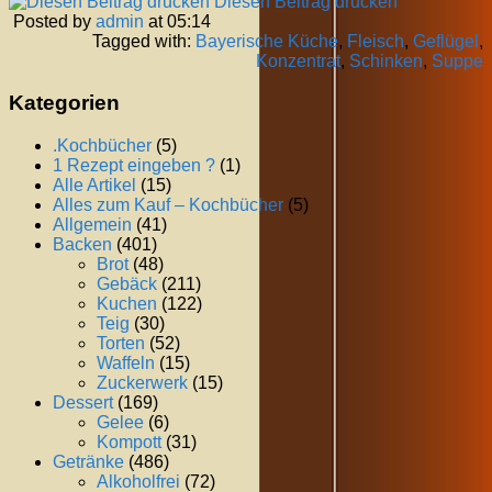
Diesen Beitrag drucken
Posted by
admin
at 05:14
Tagged with:
Bayerische Küche
,
Fleisch
,
Geflügel
,
Konzentrat
,
Schinken
,
Suppe
Kategorien
.Kochbücher
(5)
1 Rezept eingeben ?
(1)
Alle Artikel
(15)
Alles zum Kauf – Kochbücher
(5)
Allgemein
(41)
Backen
(401)
Brot
(48)
Gebäck
(211)
Kuchen
(122)
Teig
(30)
Torten
(52)
Waffeln
(15)
Zuckerwerk
(15)
Dessert
(169)
Gelee
(6)
Kompott
(31)
Getränke
(486)
Alkoholfrei
(72)