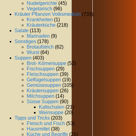
Nudelgerichte
(45)
Vegetarisch
(96)
Kräuter Pflanzen Volksmedizin
(733)
Krankheiten
(1)
Kräuterküche
(218)
Salate
(113)
Marinaden
(9)
Sonstiges
(178)
Brotaufstrich
(62)
Wurst
(64)
Suppen
(403)
Brot- Körnersuppe
(52)
Fischsuppen
(29)
Fleischsuppen
(39)
Geflügelsuppen
(19)
Gemüsesuppen
(105)
Kräutersuppen
(26)
Milchsuppen
(14)
Süsse Suppen
(90)
Kaltschalen
(21)
Weinsuppe
(20)
Tipps und Tricks
(203)
Fleisch und Fisch
(53)
Hausmittel
(38)
Küche und Begriffe
(21)