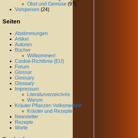
Obst und Gemüse
(97)
Vorspeisen
(24)
Seiten
Abstimmungen
Artikel
Autoren
Bücher
Willkommen!
Cookie-Richtlinie (EU)
Forum
Glossar
Glossary
Glossary
Impressum
Literaturverzeichnis
Warum
Kräuter Pflanzen Volksmedizin
Kräuter und Rezepte
Newsletter
Rezepte
Worte