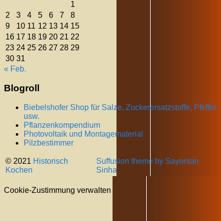
1
2
3
4
5
6
7
8
9
10
11
12
13
14
15
16
17
18
19
20
21
22
23
24
25
26
27
28
29
30
31
« Feb.
Blogroll
Biebelshofer Shop für Salze, Zuckerersatzstoffe, Pfeffer
usw.
Pflanzenkompendium
Photovoltaik und Montagematerial
Pilzbestimmer
© 2021
Historisch
Suffusion theme by Sayontan
Kochen
Sinha
Cookie-Zustimmung verwalten