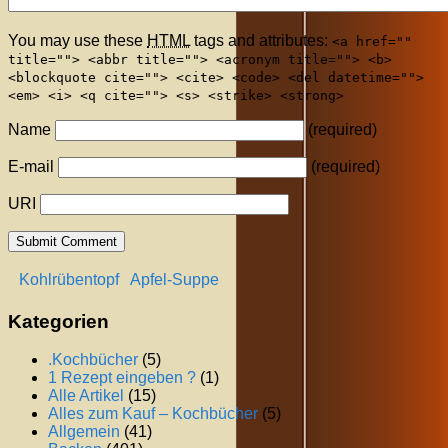
You may use these
HTML
tags and attributes:
<a href=""
title=""> <abbr title=""> <acronym title=""> <b>
<blockquote cite=""> <cite> <code> <del datetime="">
<em> <i> <q cite=""> <s> <strike> <strong>
Name
(required)
E-mail
(required)
URI
Kohlrübentopf
Apfel-Suppe
Kategorien
.Kochbücher
(5)
1 Rezept eingeben ?
(1)
Alle Artikel
(15)
Alles zum Kauf – Kochbücher
(5)
Allgemein
(41)