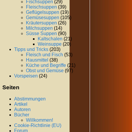
Fischsuppen
(29)
Fleischsuppen
(39)
Geflügelsuppen
(19)
Gemüsesuppen
(105)
Kräutersuppen
(26)
Milchsuppen
(14)
Süsse Suppen
(90)
Kaltschalen
(21)
Weinsuppe
(20)
Tipps und Tricks
(203)
Fleisch und Fisch
(53)
Hausmittel
(38)
Küche und Begriffe
(21)
Obst und Gemüse
(97)
Vorspeisen
(24)
Seiten
Abstimmungen
Artikel
Autoren
Bücher
Willkommen!
Cookie-Richtlinie (EU)
Forum