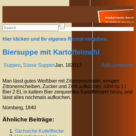
Alte Rezepte online
Hier klicken und Ihr eigenes Rezept eingeben.
Biersuppe mit Kartoffelmehl
Suppen
,
Süsse Suppen
Jan.
18
2013
Add comments
Man lässt gutes Weißbier mit Zitronenschalen, einigen
Zitronenscheiben, Zucker und Zimt aufkochen, rührt zu 1 l
Bier 2 EL in kaltem Bier zerquierltes Kartoffelmehl hinzu, und
lässt alles nochmals aufkochen.
Nürnberg, 1840
Ähnliche Beiträge:
Sächsiche
Kuttelflecke