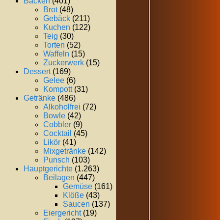
Backen
(401)
Brot
(48)
Gebäck
(211)
Kuchen
(122)
Teig
(30)
Torten
(52)
Waffeln
(15)
Zuckerwerk
(15)
Dessert
(169)
Gelee
(6)
Kompott
(31)
Getränke
(486)
Alkoholfrei
(72)
Bowle
(42)
Cobbler
(9)
Cocktail
(45)
Likör
(41)
Mixgetränke
(142)
Punsch
(103)
Hauptgerichte
(1.263)
Beilagen
(447)
Gemüse
(161)
Klöße
(43)
Saucen
(137)
Eiergericht
(19)