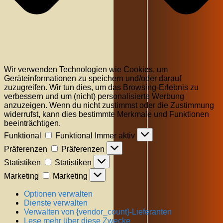
Wir verwenden Technologien wie Cookies, um
Geräteinformationen zu speichern und/oder darauf
zuzugreifen. Wir tun dies, um das Browsing-Erlebnis zu
verbessern und um (nicht) personalisierte Werbung
anzuzeigen. Wenn du nicht zustimmst oder die Zustimmung
widerrufst, kann dies bestimmte Merkmale und Funktionen
beeinträchtigen.
Funktional
Funktional
Immer aktiv
Präferenzen
Präferenzen
Statistiken
Statistiken
Marketing
Marketing
Optionen verwalten
Dienste verwalten
Verwalten von {vendor_count}-Lieferanten
Lese mehr über diese Zwecke