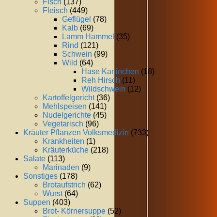
Fisch
(137)
Fleisch
(449)
Geflügel
(78)
Kalb
(69)
Lamm Hammel
(35)
Rind
(121)
Schwein
(99)
Wild
(64)
Hase Kaninchen
(18)
Reh Hirsch
(11)
Wildschwein
(12)
Kartoffelgericht
(36)
Mehlspeisen
(141)
Nudelgerichte
(45)
Vegetarisch
(96)
Kräuter Pflanzen Volksmedizin
(733)
Krankheiten
(1)
Kräuterküche
(218)
Salate
(113)
Marinaden
(9)
Sonstiges
(178)
Brotaufstrich
(62)
Wurst
(64)
Suppen
(403)
Brot- Körnersuppe
(52)