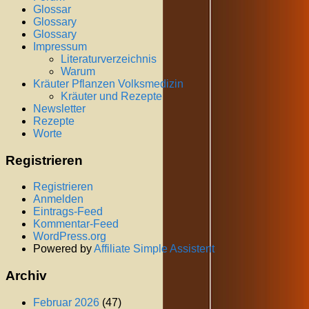
Glossar
Glossary
Glossary
Impressum
Literaturverzeichnis
Warum
Kräuter Pflanzen Volksmedizin
Kräuter und Rezepte
Newsletter
Rezepte
Worte
Registrieren
Registrieren
Anmelden
Eintrags-Feed
Kommentar-Feed
WordPress.org
Powered by
Affiliate Simple Assistent
Archiv
Februar 2026
(47)