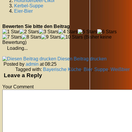
Holunderbeer-Likör
Kerbel-Suppe
Eier-Bier
Bewerten Sie bitte den Beitrag
(Bisher keine
Bewertung)
Loading...
Diesen Beitrag drucken
Posted by
admin
at 08:25
Tagged with:
Bayerische Küche
,
Bier
,
Suppe
,
Weißbier
Leave a Reply
Your Comment