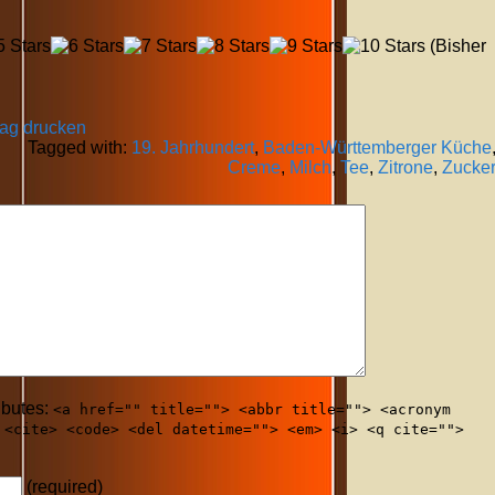
(Bisher
rag drucken
Tagged with:
19. Jahrhundert
,
Baden-Württemberger Küche
Creme
,
Milch
,
Tee
,
Zitrone
,
Zucke
ibutes:
<a href="" title=""> <abbr title=""> <acronym
 <cite> <code> <del datetime=""> <em> <i> <q cite="">
(required)