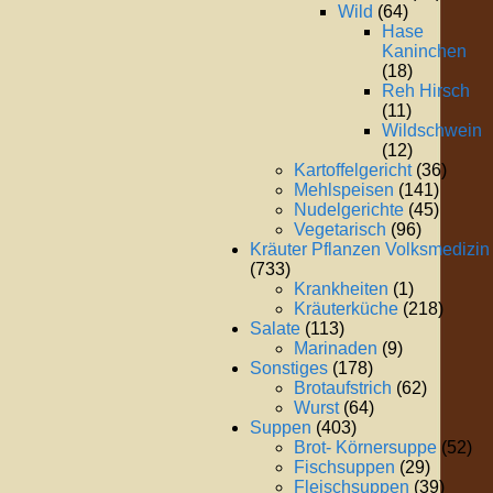
Wild
(64)
Hase
Kaninchen
(18)
Reh Hirsch
(11)
Wildschwein
(12)
Kartoffelgericht
(36)
Mehlspeisen
(141)
Nudelgerichte
(45)
Vegetarisch
(96)
Kräuter Pflanzen Volksmedizin
(733)
Krankheiten
(1)
Kräuterküche
(218)
Salate
(113)
Marinaden
(9)
Sonstiges
(178)
Brotaufstrich
(62)
Wurst
(64)
Suppen
(403)
Brot- Körnersuppe
(52)
Fischsuppen
(29)
Fleischsuppen
(39)