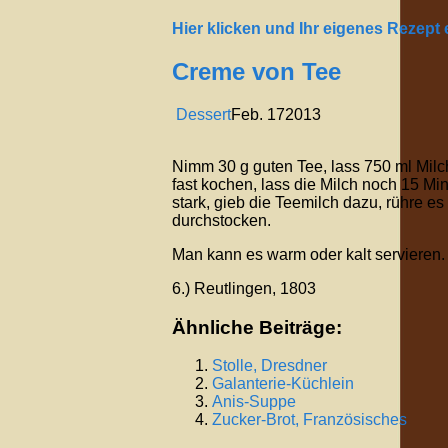
Hier klicken und Ihr eigenes Rezept
Creme von Tee
Dessert
Feb.
17
2013
Nimm 30 g guten Tee, lass 750 ml Milc
fast kochen, lass die Milch noch 15 Mi
stark, gieb die Teemilch dazu, rühre es
durchstocken.
Man kann es warm oder kalt servieren.
6.) Reutlingen, 1803
Ähnliche Beiträge:
Stolle, Dresdner
Galanterie-Küchlein
Anis-Suppe
Zucker-Brot, Französisches