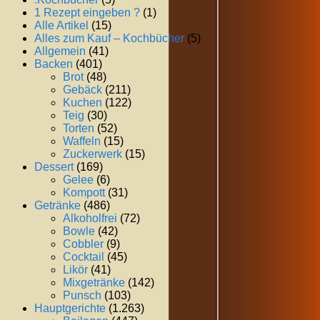
1 Rezept eingeben ?
(1)
Alle Artikel
(15)
Alles zum Kauf – Kochbücher
(5)
Allgemein
(41)
Backen
(401)
Brot
(48)
Gebäck
(211)
Kuchen
(122)
Teig
(30)
Torten
(52)
Waffeln
(15)
Zuckerwerk
(15)
Dessert
(169)
Gelee
(6)
Kompott
(31)
Getränke
(486)
Alkoholfrei
(72)
Bowle
(42)
Cobbler
(9)
Cocktail
(45)
Likör
(41)
Mixgetränke
(142)
Punsch
(103)
Hauptgerichte
(1.263)