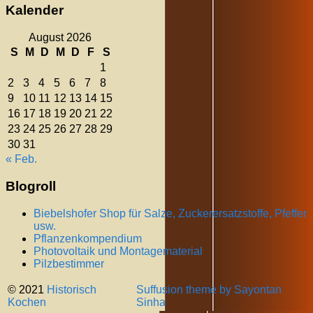
Kalender
August 2026
S
M
D
M
D
F
S
1
2
3
4
5
6
7
8
9
10
11
12
13
14
15
16
17
18
19
20
21
22
23
24
25
26
27
28
29
30
31
« Feb.
Blogroll
Biebelshofer Shop für Salze, Zuckerersatzstoffe, Pfeffer
usw.
Pflanzenkompendium
Photovoltaik und Montagematerial
Pilzbestimmer
© 2021
Historisch
Suffusion theme by Sayontan
Kochen
Sinha