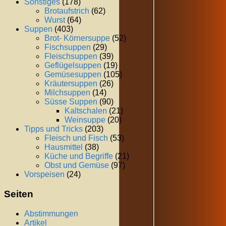
Sonstiges
(178)
Brotaufstrich
(62)
Wurst
(64)
Suppen
(403)
Brot- Körnersuppe
(52)
Fischsuppen
(29)
Fleischsuppen
(39)
Geflügelsuppen
(19)
Gemüsesuppen
(105)
Kräutersuppen
(26)
Milchsuppen
(14)
Süsse Suppen
(90)
Kaltschalen
(21)
Weinsuppe
(20)
Tipps und Tricks
(203)
Fleisch und Fisch
(53)
Hausmittel
(38)
Küche und Begriffe
(21)
Obst und Gemüse
(97)
Vorspeisen
(24)
Seiten
Abstimmungen
Artikel