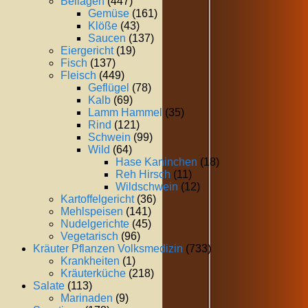
Beilagen
(447)
Gemüse
(161)
Klöße
(43)
Saucen
(137)
Eiergericht
(19)
Fisch
(137)
Fleisch
(449)
Geflügel
(78)
Kalb
(69)
Lamm Hammel
(35)
Rind
(121)
Schwein
(99)
Wild
(64)
Hase Kaninchen
(18)
Reh Hirsch
(11)
Wildschwein
(12)
Kartoffelgericht
(36)
Mehlspeisen
(141)
Nudelgerichte
(45)
Vegetarisch
(96)
Kräuter Pflanzen Volksmedizin
(733)
Krankheiten
(1)
Kräuterküche
(218)
Salate
(113)
Marinaden
(9)