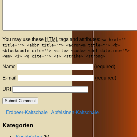
You may use these
HTML
tags and attributes:
<a href=""
title=""> <abbr title=""> <acronym title=""> <b>
<blockquote cite=""> <cite> <code> <del datetime="">
<em> <i> <q cite=""> <s> <strike> <strong>
Name
(required)
E-mail
(required)
URI
Erdbeer-Kaltschale
Apfelsinen-Kaltschale
Kategorien
.Kochbücher
(5)