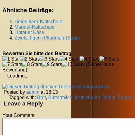
Ähnliche Beiträge:
Heidelbeer-Kaltschale
Mandel-Kaltschale
Liptauer Käse
Zwetschgen-(Pflaumen-)Suppe
Bewerten Sie bitte den Beitrag
(Bisher keine
Bewertung)
Loading...
Diesen Beitrag drucken
Posted by
admin
at 16:13
Tagged with:
Brot
,
Buttermilch
,
Kaltschalen
,
Rahm
,
Zucker
Leave a Reply
Your Comment