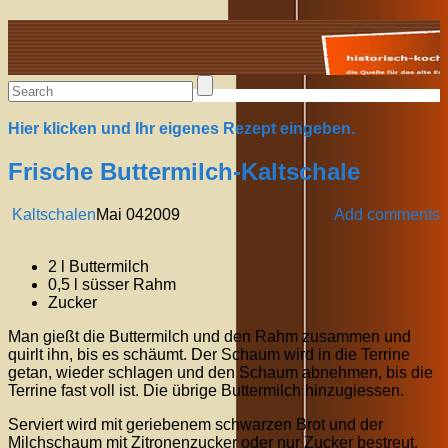
Alte Rezepte online
Hier klicken und Ihr eigenes Rezept eingeben.
Frische Buttermilch-Kaltschale
Kaltschalen
Mai
04
2009
Add comments
2 l Buttermilch
0,5 l süsser Rahm
Zucker
Man gießt die Buttermilch und den Rahm zusammen und
quirlt ihn, bis es schäumt. Der Schaum wird in die Terrine
getan, wieder schlagen und den Schaum abnehmen, bis die
Terrine fast voll ist. Die übrige Buttermilch hinzugiessen.
Serviert wird mit geriebenem schwarzen Brot und der
Milchschaum mit Zitronenzucker oder nur Zucker bestreut.