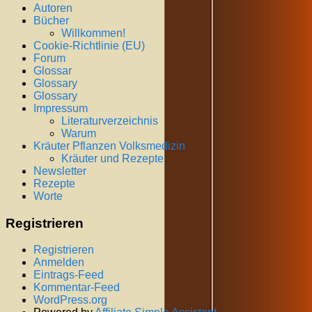
Autoren
Bücher
Willkommen!
Cookie-Richtlinie (EU)
Forum
Glossar
Glossary
Glossary
Impressum
Literaturverzeichnis
Warum
Kräuter Pflanzen Volksmedizin
Kräuter und Rezepte
Newsletter
Rezepte
Worte
Registrieren
Registrieren
Anmelden
Eintrags-Feed
Kommentar-Feed
WordPress.org