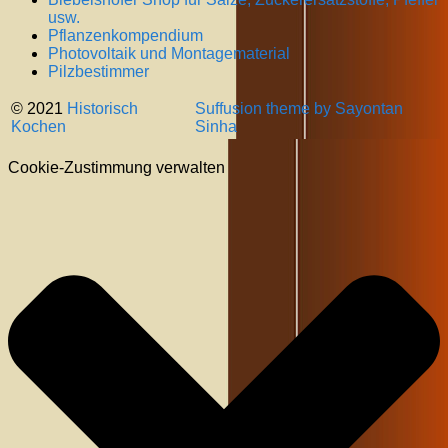
usw.
Pflanzenkompendium
Photovoltaik und Montagematerial
Pilzbestimmer
© 2021
Historisch
Suffusion theme by Sayontan
Kochen
Sinha
Cookie-Zustimmung verwalten