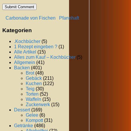
Carbonade von Fischen
Pfannhaft
Kategorien
.Kochbücher
(5)
1 Rezept eingeben ?
(1)
Alle Artikel
(15)
Alles zum Kauf – Kochbücher
(5)
Allgemein
(41)
Backen
(401)
Brot
(48)
Gebäck
(211)
Kuchen
(122)
Teig
(30)
Torten
(52)
Waffeln
(15)
Zuckerwerk
(15)
Dessert
(169)
Gelee
(6)
Kompott
(31)
Getränke
(486)
Alkoholfrei
(72)