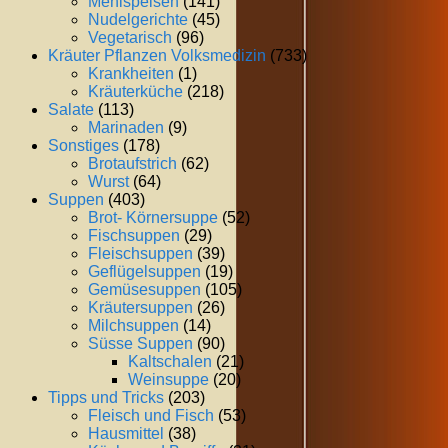
Mehlspeisen
(141)
Nudelgerichte
(45)
Vegetarisch
(96)
Kräuter Pflanzen Volksmedizin
(733)
Krankheiten
(1)
Kräuterküche
(218)
Salate
(113)
Marinaden
(9)
Sonstiges
(178)
Brotaufstrich
(62)
Wurst
(64)
Suppen
(403)
Brot- Körnersuppe
(52)
Fischsuppen
(29)
Fleischsuppen
(39)
Geflügelsuppen
(19)
Gemüsesuppen
(105)
Kräutersuppen
(26)
Milchsuppen
(14)
Süsse Suppen
(90)
Kaltschalen
(21)
Weinsuppe
(20)
Tipps und Tricks
(203)
Fleisch und Fisch
(53)
Hausmittel
(38)