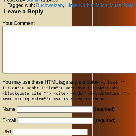
Tagged with:
Buchweizen
,
Hirse
,
Kürbis
,
Milch
,
Muss
,
Reis
Leave a Reply
Your Comment
You may use these
HTML
tags and attributes:
<a href=""
title=""> <abbr title=""> <acronym title=""> <b>
<blockquote cite=""> <cite> <code> <del datetime="">
<em> <i> <q cite=""> <s> <strike> <strong>
Name
(required)
E-mail
(required)
URI