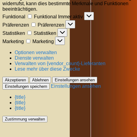
widerrufst, kann dies bestimmte Merkmale und Funktionen
beeinträchtigen.
Funktional
Funktional
Immer aktiv
Präferenzen
Präferenzen
Statistiken
Statistiken
Marketing
Marketing
Optionen verwalten
Dienste verwalten
Verwalten von {vendor_count}-Lieferanten
Lese mehr über diese Zwecke
Akzeptieren
Ablehnen
Einstellungen ansehen
Einstellungen ansehen
Einstellungen speichern
{title}
{title}
{title}
Zustimmung verwalten