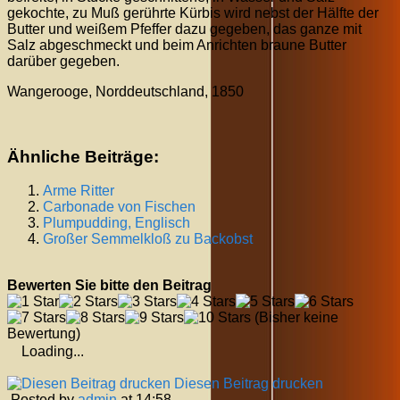
gekochte, zu Muß gerührte Kürbis wird nebst der Hälfte der
Butter und weißem Pfeffer dazu gegeben, das ganze mit
Salz abgeschmeckt und beim Anrichten braune Butter
darüber gegeben.
Wangerooge, Norddeutschland, 1850
Ähnliche Beiträge:
Arme Ritter
Carbonade von Fischen
Plumpudding, Englisch
Großer Semmelkloß zu Backobst
Bewerten Sie bitte den Beitrag
(Bisher keine
Bewertung)
Loading...
Diesen Beitrag drucken
Posted by
admin
at 14:58