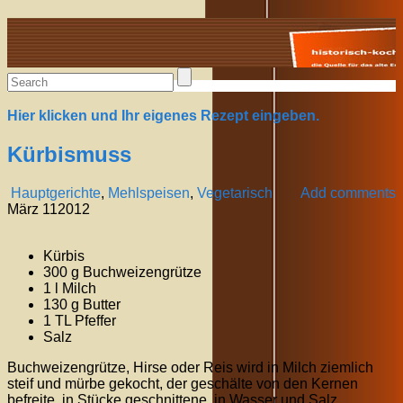
Alte Rezepte online
Hier klicken und Ihr eigenes Rezept eingeben.
Kürbismuss
Hauptgerichte
,
Mehlspeisen
,
Vegetarisch
Add comments
März
11
2012
Kürbis
300 g Buchweizengrütze
1 l Milch
130 g Butter
1 TL Pfeffer
Salz
Buchweizengrütze, Hirse oder Reis wird in Milch ziemlich
steif und mürbe gekocht, der geschälte von den Kernen
befreite, in Stücke geschnittene, in Wasser und Salz