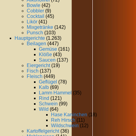
Bowle
(42)
Cobbler
(9)
Cocktail
(45)
Likör
(41)
Mixgetränke
(142)
Punsch
(103)
Hauptgerichte
(1.263)
Beilagen
(447)
Gemüse
(161)
Klöße
(43)
Saucen
(137)
Eiergericht
(19)
Fisch
(137)
Fleisch
(449)
Geflügel
(78)
Kalb
(69)
Lamm Hammel
(35)
Rind
(121)
Schwein
(99)
Wild
(64)
Hase Kaninchen
(18)
Reh Hirsch
(11)
Wildschwein
(12)
Kartoffelgericht
(36)