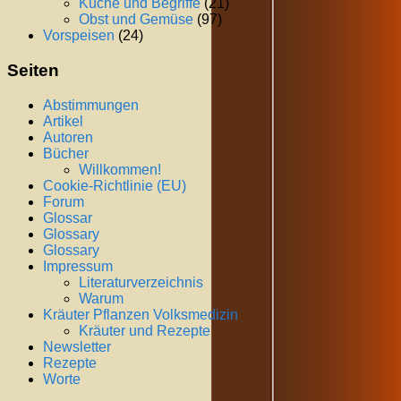
Küche und Begriffe
(21)
Obst und Gemüse
(97)
Vorspeisen
(24)
Seiten
Abstimmungen
Artikel
Autoren
Bücher
Willkommen!
Cookie-Richtlinie (EU)
Forum
Glossar
Glossary
Glossary
Impressum
Literaturverzeichnis
Warum
Kräuter Pflanzen Volksmedizin
Kräuter und Rezepte
Newsletter
Rezepte
Worte