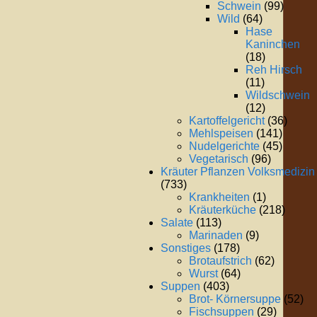
Schwein
(99)
Wild
(64)
Hase
Kaninchen
(18)
Reh Hirsch
(11)
Wildschwein
(12)
Kartoffelgericht
(36)
Mehlspeisen
(141)
Nudelgerichte
(45)
Vegetarisch
(96)
Kräuter Pflanzen Volksmedizin
(733)
Krankheiten
(1)
Kräuterküche
(218)
Salate
(113)
Marinaden
(9)
Sonstiges
(178)
Brotaufstrich
(62)
Wurst
(64)
Suppen
(403)
Brot- Körnersuppe
(52)
Fischsuppen
(29)