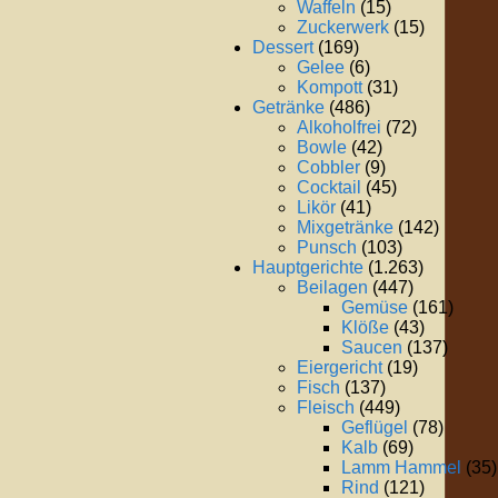
Waffeln
(15)
Zuckerwerk
(15)
Dessert
(169)
Gelee
(6)
Kompott
(31)
Getränke
(486)
Alkoholfrei
(72)
Bowle
(42)
Cobbler
(9)
Cocktail
(45)
Likör
(41)
Mixgetränke
(142)
Punsch
(103)
Hauptgerichte
(1.263)
Beilagen
(447)
Gemüse
(161)
Klöße
(43)
Saucen
(137)
Eiergericht
(19)
Fisch
(137)
Fleisch
(449)
Geflügel
(78)
Kalb
(69)
Lamm Hammel
(35)
Rind
(121)