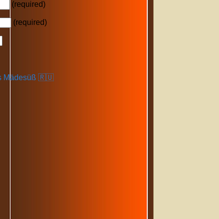
(required)
(required)
s Mädesüß 🇷🇺