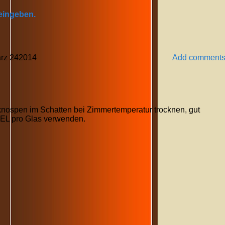
 eingeben.
rz
24
2014
Add comment
ospen im Schatten bei Zimmertemperatur trocknen, gut
 EL pro Glas verwenden.