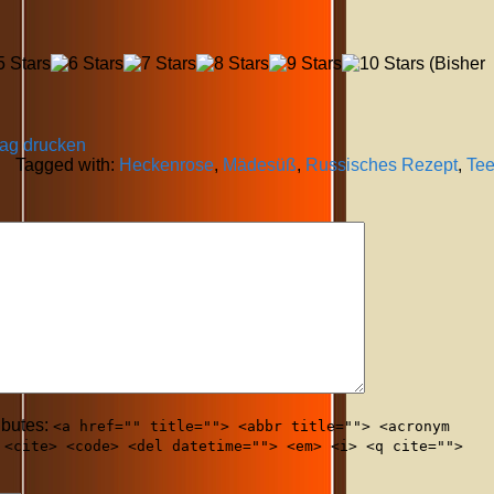
(Bisher
rag drucken
Tagged with:
Heckenrose
,
Mädesüß
,
Russisches Rezept
,
Te
ibutes:
<a href="" title=""> <abbr title=""> <acronym
 <cite> <code> <del datetime=""> <em> <i> <q cite="">