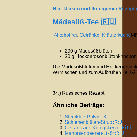
Hier klicken und Ihr eigenes Rezept
Mädesüß-Tee 🇷🇺
Alkoholfrei
,
Getränke
,
Kräuterküche
Mä
200 g Mädesüßblüten
20 g Heckenrosenblütenknospen
Die Mädesüßblüten und Heckenrosenkn
vermischen und zum Aufbrühen je 1-2
34.) Russisches Rezept
Ähnliche Beiträge:
Steinklee-Pulver 🇷🇺
Schlehenblüten-Sirup 🇷🇺
Getränk aus Königskerze 🇷🇺
Mahonienbeeren-Likör 🇷🇺