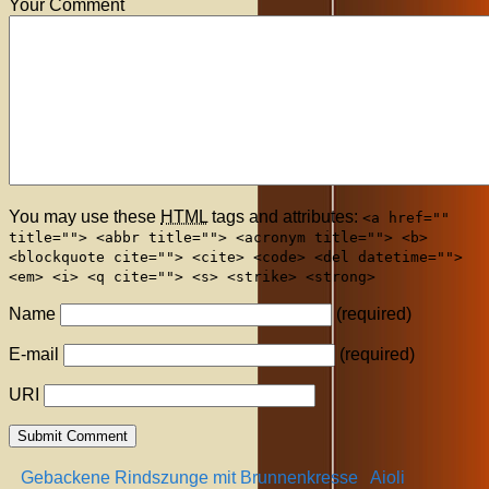
Your Comment
You may use these
HTML
tags and attributes:
<a href=""
title=""> <abbr title=""> <acronym title=""> <b>
<blockquote cite=""> <cite> <code> <del datetime="">
<em> <i> <q cite=""> <s> <strike> <strong>
Name
(required)
E-mail
(required)
URI
Gebackene Rindszunge mit Brunnenkresse
Aioli