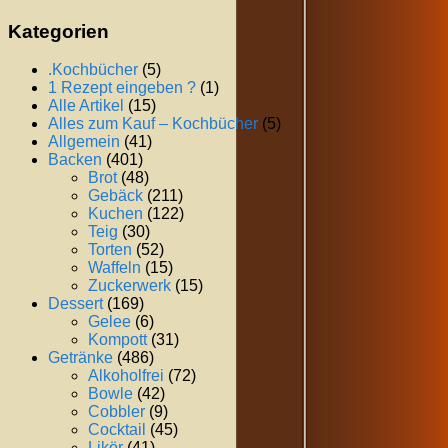
Kategorien
.Kochbücher
(5)
1 Rezept eingeben ?
(1)
Alle Artikel
(15)
Alles zum Kauf – Kochbücher
(5)
Allgemein
(41)
Backen
(401)
Brot
(48)
Gebäck
(211)
Kuchen
(122)
Teig
(30)
Torten
(52)
Waffeln
(15)
Zuckerwerk
(15)
Dessert
(169)
Gelee
(6)
Kompott
(31)
Getränke
(486)
Alkoholfrei
(72)
Bowle
(42)
Cobbler
(9)
Cocktail
(45)
Likör
(41)