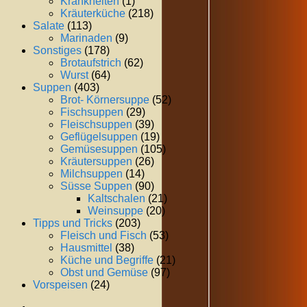
Krankheiten
(1)
Kräuterküche
(218)
Salate
(113)
Marinaden
(9)
Sonstiges
(178)
Brotaufstrich
(62)
Wurst
(64)
Suppen
(403)
Brot- Körnersuppe
(52)
Fischsuppen
(29)
Fleischsuppen
(39)
Geflügelsuppen
(19)
Gemüsesuppen
(105)
Kräutersuppen
(26)
Milchsuppen
(14)
Süsse Suppen
(90)
Kaltschalen
(21)
Weinsuppe
(20)
Tipps und Tricks
(203)
Fleisch und Fisch
(53)
Hausmittel
(38)
Küche und Begriffe
(21)
Obst und Gemüse
(97)
Vorspeisen
(24)