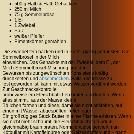
500 g Halb & Halb Gehacktes
250 ml Milch
75 g Semmelbrösel
1 Ei
1 Zwiebel
Salz
weißer Pfeffer
Pimentkörner, gemahlen
Die Zwiebel fein hacken und in Butter glasig andünsten. Die
Semmelbrösel in der Milch
einweichen. Das Gehackte mit der Zwiebel, dem Ei, der
Milch-Semmelbrösel-Mischung und den
Gewürzen bis zur gewünschten Konsistenz kräftig
durchkneten und
abschmecken
. Falls die Masse zu
fest geworden ist, kann mit etwas Wasser verdünnt werden.
Zur Geschmackskontrolle
probeweise ein Fleischbällchen braten und kosten. Wenn
alles stimmt, aus der Masse kleine
Bällchen formen und diese, damit sie nicht ankleben, auf
einen mit Wasser abgespülten Teller legen.
Ein großzügiges Stück Butter in einer Pfanne erhitzen. Wenn
sie nicht mehr schäumt, die Fleischbällchen rundum
gleichmäßig braun braten. Normalerweise serviert man
Kötbullar mit Kartoffelpüree oder Salzkartoffeln und – ganz