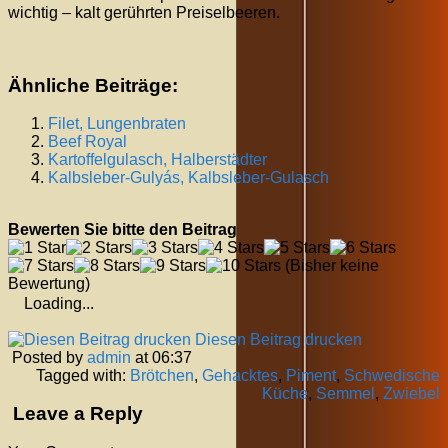
wichtig – kalt gerührten Preiselbeeren.
Ähnliche Beiträge:
Filet,
Lungenbraten
Beef Royal
Kartoffelgulasch, Halberstädter
Kalbsleber-Gulyás, Kalbsleber-Gulasch
Bewerten Sie bitte den Beitrag
(Bisher keine
Bewertung)
Loading...
Diesen Beitrag drucken
Posted by
admin
at 06:37
Tagged with:
Brötchen
,
Gehacktes
,
Piment
,
Schwedische
Küche
,
Semmel
,
Zwiebel
Leave a Reply