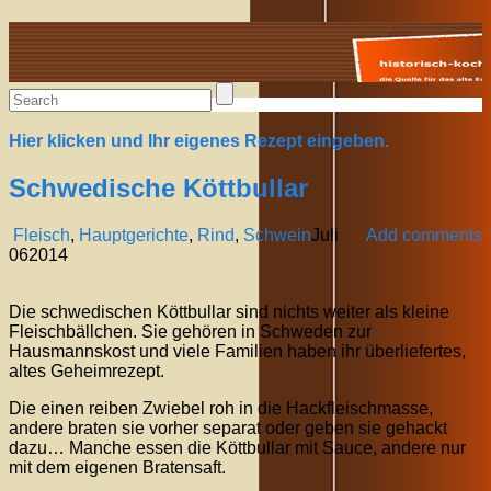
Alte Rezepte online
Hier klicken und Ihr eigenes Rezept eingeben.
Schwedische Köttbullar
Fleisch
,
Hauptgerichte
,
Rind
,
Schwein
Juli
Add comments
06
2014
Die schwedischen Köttbullar sind nichts weiter als kleine
Fleischbällchen. Sie gehören in Schweden zur
Hausmannskost und viele Familien haben ihr überliefertes,
altes Geheimrezept.
Die einen reiben Zwiebel roh in die Hackfleischmasse,
andere braten sie vorher separat oder geben sie gehackt
dazu… Manche essen die Köttbullar mit Sauce, andere nur
mit dem eigenen Bratensaft.