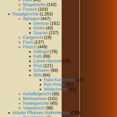
Mixgetränke
(142)
Punsch
(103)
Hauptgerichte
(1.263)
Beilagen
(447)
Gemüse
(161)
Klöße
(43)
Saucen
(137)
Eiergericht
(19)
Fisch
(137)
Fleisch
(449)
Geflügel
(78)
Kalb
(69)
Lamm Hammel
(35)
Rind
(121)
Schwein
(99)
Wild
(64)
Hase Kaninchen
(18)
Reh Hirsch
(11)
Wildschwein
(12)
Kartoffelgericht
(36)
Mehlspeisen
(141)
Nudelgerichte
(45)
Vegetarisch
(96)
Kräuter Pflanzen Volksmedizin
(733)