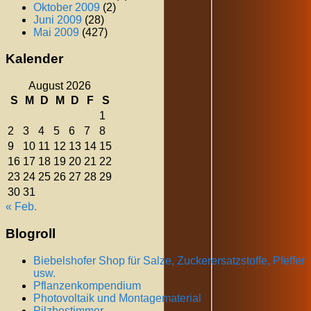
Oktober 2009
(2)
Juni 2009
(28)
Mai 2009
(427)
Kalender
August 2026
S
M
D
M
D
F
S
1
2
3
4
5
6
7
8
9
10
11
12
13
14
15
16
17
18
19
20
21
22
23
24
25
26
27
28
29
30
31
« Feb.
Blogroll
Biebelshofer Shop für Salze, Zuckerersatzstoffe, Pfeffer
usw.
Pflanzenkompendium
Photovoltaik und Montagematerial
Pilzbestimmer