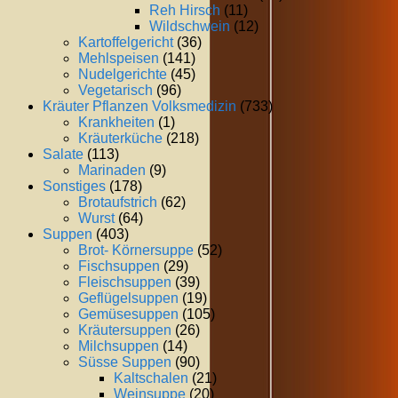
Reh Hirsch
(11)
Wildschwein
(12)
Kartoffelgericht
(36)
Mehlspeisen
(141)
Nudelgerichte
(45)
Vegetarisch
(96)
Kräuter Pflanzen Volksmedizin
(733)
Krankheiten
(1)
Kräuterküche
(218)
Salate
(113)
Marinaden
(9)
Sonstiges
(178)
Brotaufstrich
(62)
Wurst
(64)
Suppen
(403)
Brot- Körnersuppe
(52)
Fischsuppen
(29)
Fleischsuppen
(39)
Geflügelsuppen
(19)
Gemüsesuppen
(105)
Kräutersuppen
(26)
Milchsuppen
(14)
Süsse Suppen
(90)
Kaltschalen
(21)
Weinsuppe
(20)