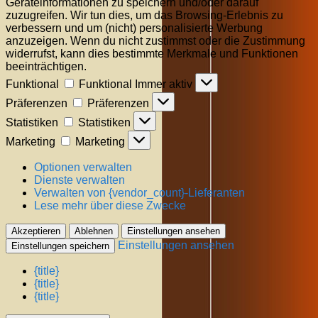
Geräteinformationen zu speichern und/oder darauf
zuzugreifen. Wir tun dies, um das Browsing-Erlebnis zu
verbessern und um (nicht) personalisierte Werbung
anzuzeigen. Wenn du nicht zustimmst oder die Zustimmung
widerrufst, kann dies bestimmte Merkmale und Funktionen
beeinträchtigen.
Funktional
Funktional
Immer aktiv
Präferenzen
Präferenzen
Statistiken
Statistiken
Marketing
Marketing
Optionen verwalten
Dienste verwalten
Verwalten von {vendor_count}-Lieferanten
Lese mehr über diese Zwecke
Akzeptieren
Ablehnen
Einstellungen ansehen
Einstellungen ansehen
Einstellungen speichern
{title}
{title}
{title}