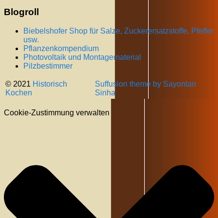
Blogroll
Biebelshofer Shop für Salze, Zuckerersatzstoffe, Pfeffer
usw.
Pflanzenkompendium
Photovoltaik und Montagematerial
Pilzbestimmer
© 2021
Historisch
Suffusion theme by Sayontan
Kochen
Sinha
Cookie-Zustimmung verwalten