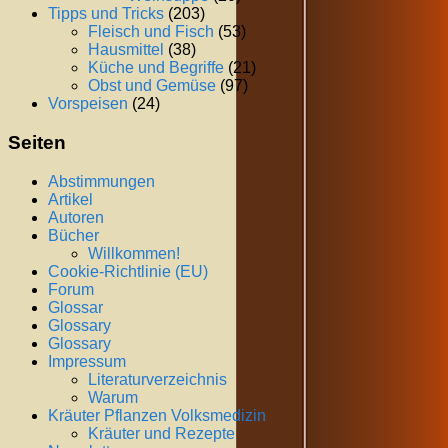
Tipps und Tricks
(203)
Fleisch und Fisch
(53)
Hausmittel
(38)
Küche und Begriffe
(21)
Obst und Gemüse
(97)
Vorspeisen
(24)
Seiten
Abstimmungen
Artikel
Autoren
Bücher
Willkommen!
Cookie-Richtlinie (EU)
Forum
Glossar
Glossary
Glossary
Impressum
Literaturverzeichnis
Warum
Kräuter Pflanzen Volksmedizin
Kräuter und Rezepte