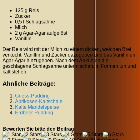
125 g Reis
Zucker
0,5 l Schlagsahne
Milch
2 g Agar-Agar aufgelöst
Vanillin
Der Reis wird mit der Milch zu einem dicken, weichen Brei
verkocht. Vanillin und Zucker dazugeben und das Vanilin un
Agar-Agar hinzugeben. Nach dem Abkühlen die
geschlagene Schlagsahne untermischen, in Formen tun und
kalt stellen.
Ähnliche Beiträge:
Griess-Pudding
Aprikosen-Kaltschale
Kalte Mandelspeise
Erdbeer-Pudding
Bewerten Sie bitte den Beitrag