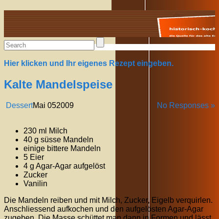
Alte Rezepte online
Hier klicken und Ihr eigenes Rezept eingeben.
Kalte Mandelspeise
Dessert
Mai
05
2009
No Responses »
230 ml Milch
40 g süsse Mandeln
einige bittere Mandeln
5 Eier
4 g Agar-Agar aufgelöst
Zucker
Vanilin
Die Mandeln reiben und mit Milch, Zucker, Eigelb verquirlen.
Anschliessend aufkochen und den aufgelösten Agar-Agar
zugeben. Die Masse schüttet man dann in Formen und lässt