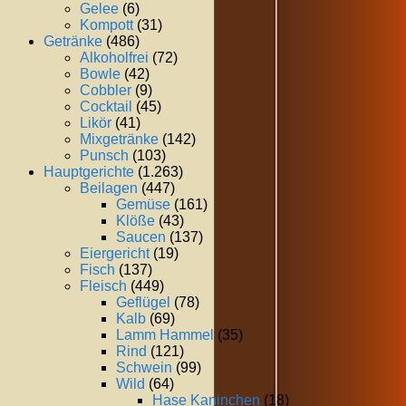
Gelee
(6)
Kompott
(31)
Getränke
(486)
Alkoholfrei
(72)
Bowle
(42)
Cobbler
(9)
Cocktail
(45)
Likör
(41)
Mixgetränke
(142)
Punsch
(103)
Hauptgerichte
(1.263)
Beilagen
(447)
Gemüse
(161)
Klöße
(43)
Saucen
(137)
Eiergericht
(19)
Fisch
(137)
Fleisch
(449)
Geflügel
(78)
Kalb
(69)
Lamm Hammel
(35)
Rind
(121)
Schwein
(99)
Wild
(64)
Hase Kaninchen
(18)