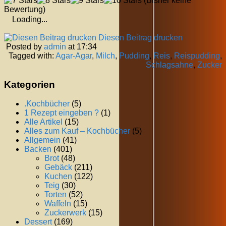
(Bisher keine
Bewertung)
Loading...
Diesen Beitrag drucken
Posted by
admin
at 17:34
Tagged with:
Agar-Agar
,
Milch
,
Pudding
,
Reis
,
Reispudding
,
Schlagsahne
,
Zucker
Kategorien
.Kochbücher
(5)
1 Rezept eingeben ?
(1)
Alle Artikel
(15)
Alles zum Kauf – Kochbücher
(5)
Allgemein
(41)
Backen
(401)
Brot
(48)
Gebäck
(211)
Kuchen
(122)
Teig
(30)
Torten
(52)
Waffeln
(15)
Zuckerwerk
(15)
Dessert
(169)