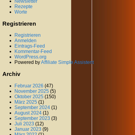
Newsletter
Rezepte
Worte
Registrieren
Registrieren
Anmelden
Eintrags-Feed
Kommentar-Feed
WordPress.org
Powered by
Affiliate Simple Assistent
Archiv
Februar 2026
(47)
November 2025
(5)
Oktober 2025
(150)
März 2025
(1)
September 2024
(1)
August 2024
(1)
September 2023
(3)
Juli 2023
(12)
Januar 2023
(9)
März 2022
(1)