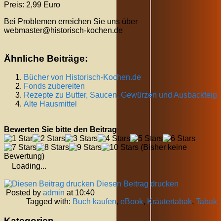
Preis: 2,99 Euro
Bei Problemen erreichen Sie uns über
webmaster@historisch-kochen.de
Ähnliche Beiträge:
Bücher von Historisch-Kochen.de
Fonds zubereiten
Rezepte zu Butter, Saucen, Gewürzen und Ausbackteig
Alte Hausmittel
Bewerten Sie bitte den Beitrag
(Bisher keine
Bewertung)
Loading...
Diesen Beitrag drucken
Posted by
admin
at 10:40
Tagged with:
Buch kaufen
,
eBook
,
Kräutertabak
,
Tabak
Kategorien