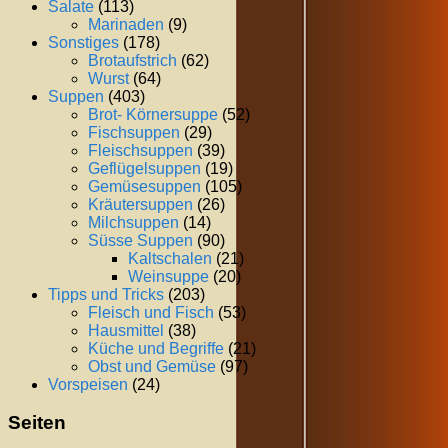
Salate
(113)
Marinaden
(9)
Sonstiges
(178)
Brotaufstrich
(62)
Wurst
(64)
Suppen
(403)
Brot- Körnersuppe
(52)
Fischsuppen
(29)
Fleischsuppen
(39)
Geflügelsuppen
(19)
Gemüsesuppen
(105)
Kräutersuppen
(26)
Milchsuppen
(14)
Süsse Suppen
(90)
Kaltschalen
(21)
Weinsuppe
(20)
Tipps und Tricks
(203)
Fleisch und Fisch
(53)
Hausmittel
(38)
Küche und Begriffe
(21)
Obst und Gemüse
(97)
Vorspeisen
(24)
Seiten