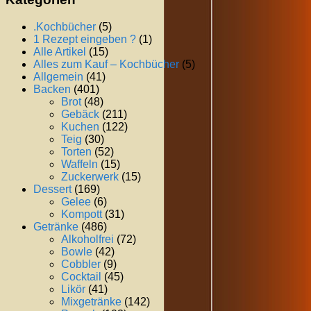
.Kochbücher
(5)
1 Rezept eingeben ?
(1)
Alle Artikel
(15)
Alles zum Kauf – Kochbücher
(5)
Allgemein
(41)
Backen
(401)
Brot
(48)
Gebäck
(211)
Kuchen
(122)
Teig
(30)
Torten
(52)
Waffeln
(15)
Zuckerwerk
(15)
Dessert
(169)
Gelee
(6)
Kompott
(31)
Getränke
(486)
Alkoholfrei
(72)
Bowle
(42)
Cobbler
(9)
Cocktail
(45)
Likör
(41)
Mixgetränke
(142)