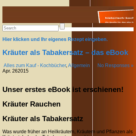
Alte Rezepte online
Hier klicken und Ihr eigenes Rezept eingeben.
Kräuter als Tabakersatz – das eBook
Alles zum Kauf - Kochbücher
,
Allgemein
No Responses »
Apr.
26
2015
Unser erstes eBook ist erschienen!
Kräuter Rauchen
Kräuter als Tabakersatz
Was wurde früher an Heilkräutern, Kräutern und Pflanzen als