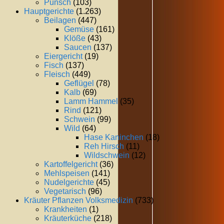
Punsch
(103)
Hauptgerichte
(1.263)
Beilagen
(447)
Gemüse
(161)
Klöße
(43)
Saucen
(137)
Eiergericht
(19)
Fisch
(137)
Fleisch
(449)
Geflügel
(78)
Kalb
(69)
Lamm Hammel
(35)
Rind
(121)
Schwein
(99)
Wild
(64)
Hase Kaninchen
(18)
Reh Hirsch
(11)
Wildschwein
(12)
Kartoffelgericht
(36)
Mehlspeisen
(141)
Nudelgerichte
(45)
Vegetarisch
(96)
Kräuter Pflanzen Volksmedizin
(733)
Krankheiten
(1)
Kräuterküche
(218)