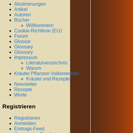
Abstimmungen
Artikel
Autoren
Bücher
Willkommen!
Cookie-Richtlinie (EU)
Forum
Glossar
Glossary
Glossary
Impressum
Literaturverzeichnis
Warum
Kräuter Pflanzen Volksmedizin
Kräuter und Rezepte
Newsletter
Rezepte
Worte
Registrieren
Registrieren
Anmelden
Eintrags-Feed