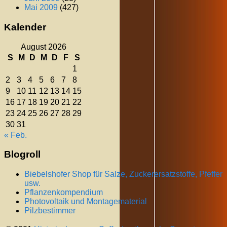
Mai 2009
(427)
Kalender
August 2026
S
M
D
M
D
F
S
1
2
3
4
5
6
7
8
9
10
11
12
13
14
15
16
17
18
19
20
21
22
23
24
25
26
27
28
29
30
31
« Feb.
Blogroll
Biebelshofer Shop für Salze, Zuckerersatzstoffe, Pfeffer
usw.
Pflanzenkompendium
Photovoltaik und Montagematerial
Pilzbestimmer