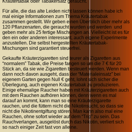
Kräutertabak oder Tabakersatz geraucht.
Für alle, die das alte Leiden nicht lassen können habe ich
mal einige Informationen zum Thema Kräutertabak
zusammen gestellt. Wir geben einen Überblich über mehr als
120 Pflanzenarten, die geraucht wurden und werden und
geben mehr als 25 fertige Mischungen an. Vielleicht ist es für
den ein oder anderen interessant, auch eigene Experimente
anzustellen. Die selbst hergestellten Kräutertabak-
Mischungen sind garantiert steuerfrei.
Gekaufte Kräuterzigaretten sind teurer als Zigaretten aus
“normalem” Tabak, die Preise fangen so um die 7 € für 20
Stück an, da sie wie Zigaretten besteuert werden. Wenn man
dann noch davon ausgeht, dass der “Materialeinsatz” bei
eigenem Garten gegen Null € geht, lohnt sich sicher die
Überlegung, auch eigenen Kräutertabak zu produzieren.
Einige ehemalige Raucher haben mit Kräuterzigaretten auch
mit dem Rauchen aufhören können, denn wenn es mal
darauf an kommt, kann man so eine Kräuterzigarette
rauchen, und die füttern nicht die Nikotinsucht, so dass sie
nicht die Nikotinentgiftung stören. Man kann also mal eine
Rauchen, ohne sofort wieder auf dem “Trip” zu sein. Das
Rauchverlangen, ausgelöst durch das Nikotin, verliert sich
so nach einiger Zeit fast von alleine.