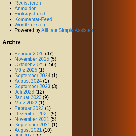
Registrieren
Anmelden
Eintrags-Feed
Kommentar-Feed
WordPress.org
Powered by
Affiliate Simple Assistent
Archiv
Februar 2026
(47)
November 2025
(5)
Oktober 2025
(150)
März 2025
(1)
September 2024
(1)
August 2024
(1)
September 2023
(3)
Juli 2023
(12)
Januar 2023
(9)
März 2022
(1)
Februar 2022
(1)
Dezember 2021
(5)
November 2021
(5)
September 2021
(1)
August 2021
(10)
Juli 2020
(8)