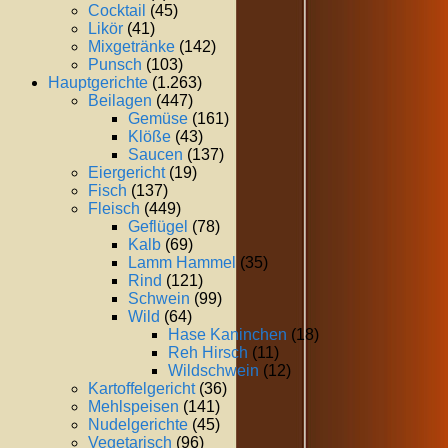
Cocktail
(45)
Likör
(41)
Mixgetränke
(142)
Punsch
(103)
Hauptgerichte
(1.263)
Beilagen
(447)
Gemüse
(161)
Klöße
(43)
Saucen
(137)
Eiergericht
(19)
Fisch
(137)
Fleisch
(449)
Geflügel
(78)
Kalb
(69)
Lamm Hammel
(35)
Rind
(121)
Schwein
(99)
Wild
(64)
Hase Kaninchen
(18)
Reh Hirsch
(11)
Wildschwein
(12)
Kartoffelgericht
(36)
Mehlspeisen
(141)
Nudelgerichte
(45)
Vegetarisch
(96)