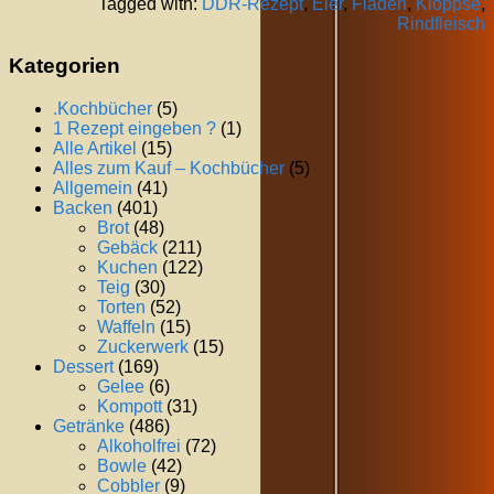
Tagged with:
DDR-Rezept
,
Eier
,
Fladen
,
Kloppse
,
Rindfleisch
Kategorien
.Kochbücher
(5)
1 Rezept eingeben ?
(1)
Alle Artikel
(15)
Alles zum Kauf – Kochbücher
(5)
Allgemein
(41)
Backen
(401)
Brot
(48)
Gebäck
(211)
Kuchen
(122)
Teig
(30)
Torten
(52)
Waffeln
(15)
Zuckerwerk
(15)
Dessert
(169)
Gelee
(6)
Kompott
(31)
Getränke
(486)
Alkoholfrei
(72)
Bowle
(42)
Cobbler
(9)