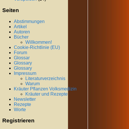
Seiten
Abstimmungen
Artikel
Autoren
Bücher
Willkommen!
Cookie-Richtlinie (EU)
Forum
Glossar
Glossary
Glossary
Impressum
Literaturverzeichnis
Warum
Kräuter Pflanzen Volksmedizin
Kräuter und Rezepte
Newsletter
Rezepte
Worte
Registrieren