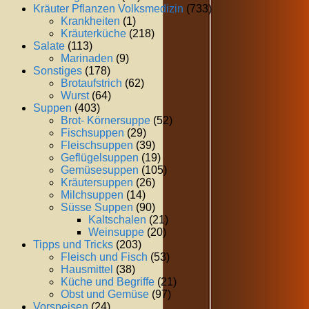
Kräuter Pflanzen Volksmedizin
(733)
Krankheiten
(1)
Kräuterküche
(218)
Salate
(113)
Marinaden
(9)
Sonstiges
(178)
Brotaufstrich
(62)
Wurst
(64)
Suppen
(403)
Brot- Körnersuppe
(52)
Fischsuppen
(29)
Fleischsuppen
(39)
Geflügelsuppen
(19)
Gemüsesuppen
(105)
Kräutersuppen
(26)
Milchsuppen
(14)
Süsse Suppen
(90)
Kaltschalen
(21)
Weinsuppe
(20)
Tipps und Tricks
(203)
Fleisch und Fisch
(53)
Hausmittel
(38)
Küche und Begriffe
(21)
Obst und Gemüse
(97)
Vorspeisen
(24)