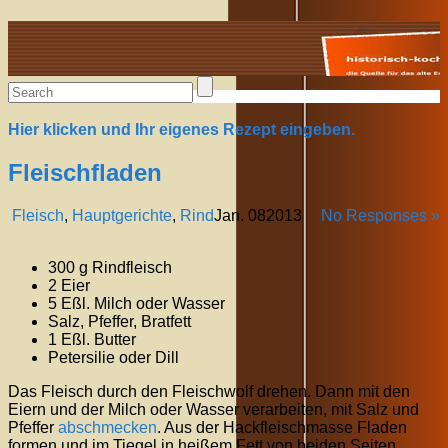
Alte Rezepte online
Hier klicken und Ihr eigenes Rezept eingeben.
Fleischfladen
Fleisch
,
Hauptgerichte
,
Rind
Jan.
08
2013
No Responses »
300 g Rindfleisch
2 Eier
5 Eßl. Milch oder Wasser
Salz, Pfeffer, Bratfett
1 Eßl. Butter
Petersilie oder Dill
Das Fleisch durch den Fleischwolf drehen. Dann mit den
Eiern und der Milch oder Wasser verarbeiten, mit Salz und
Pfeffer
abschmecken
. Aus der Hackfleischmasse Fladen
formen und im Tiegel in heißem Fett von beiden Seiten