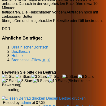
anbraten. Danach in der vorgeheizten Backröhre etwa 10
Minuten
fertiggaren. Die Fleischfladen vor dem Auftragen noch mit
zerlassener Butter
übergießen und mit gehackter Petersilie oder Dill bestreuen.
DDR
Ähnliche Beiträge:
Ukrainischer Borstsch
Beizfleisch
Hubnik
Brennessel-Pilaw 🇷🇺
Bewerten Sie bitte den Beitrag
(Bisher keine
Bewertung)
Loading...
Diesen Beitrag drucken
Posted by
admin
at 07:38