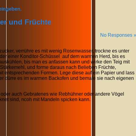
 eingeben.
er und Früchte
No Responses 
cker, verrühre es mit wenig Rosenwasser, trockne es unter
der einer Konditor-Schüssel auf dem warmen Herd, bis es
 auskühlen, bis man es anfassen kann und wirke den Teig mit
 Stärkemehl, und forme daraus nach Belieben Früchte,
mit entsprechenden Formen. Lege diese auf ein Papier und lass
der dürre es im warmen Backofen und bemale sie nach eigenen
ere oder auch Gebratenes wie Rebhühner oder andere Vögel
knet sind, ncoh mit Mandeln spicken kann.