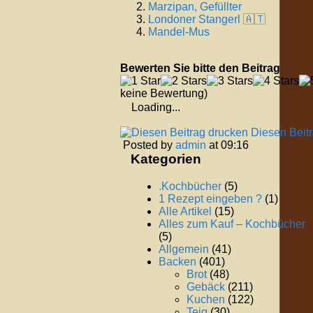
Marzipan, Gefüllter
Londoner Stangerl 🇦🇹
Mandel-Mus
Bewerten Sie bitte den Beitrag
keine Bewertung)
Loading...
Diesen Beit
Posted by
admin
at 09:16
Kategorien
.Kochbücher
(5)
1 Rezept eingeben ?
(1)
Alle Artikel
(15)
Alles zum Kauf – Kochbücher
(5)
Allgemein
(41)
Backen
(401)
Brot
(48)
Gebäck
(211)
Kuchen
(122)
Teig
(30)