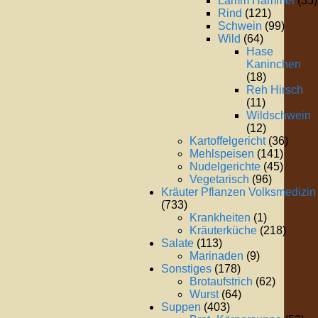
Lamm Hammel
(35)
Rind
(121)
Schwein
(99)
Wild
(64)
Hase
Kaninchen
(18)
Reh Hirsch
(11)
Wildschwein
(12)
Kartoffelgericht
(36)
Mehlspeisen
(141)
Nudelgerichte
(45)
Vegetarisch
(96)
Kräuter Pflanzen Volksmedizin
(733)
Krankheiten
(1)
Kräuterküche
(218)
Salate
(113)
Marinaden
(9)
Sonstiges
(178)
Brotaufstrich
(62)
Wurst
(64)
Suppen
(403)