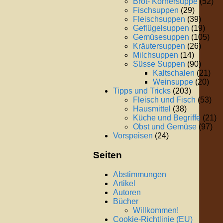
Brot- Körnersuppe
(52)
Fischsuppen
(29)
Fleischsuppen
(39)
Geflügelsuppen
(19)
Gemüsesuppen
(105)
Kräutersuppen
(26)
Milchsuppen
(14)
Süsse Suppen
(90)
Kaltschalen
(21)
Weinsuppe
(20)
Tipps und Tricks
(203)
Fleisch und Fisch
(53)
Hausmittel
(38)
Küche und Begriffe
(21)
Obst und Gemüse
(97)
Vorspeisen
(24)
Seiten
Abstimmungen
Artikel
Autoren
Bücher
Willkommen!
Cookie-Richtlinie (EU)