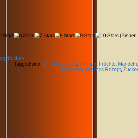
(Bisher
rag drucken
Tagged with:
17. Jahrhundert
,
Formen
,
Früchte
,
Mandeln
Niedersächsisches Rezept
,
Zucke