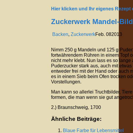
Hier klicken und Ihr eigenes Rezept
Zuckerwerk Mandel-Bild
Backen
,
Zuckerwerk
Feb.
08
2013
Nimm 250 g Mandeln und 125 g Puderzu
fortwährendem Rühren in einem Topf o
nicht mehr klebt. Nun lass es so lange
Puderzucker stark aus, auch mit etwas
entweder frei mit der Hand oder auch 
es in einem Sieb beim Ofen trocken o
Vorstellungen.
Man kann so allerlei Truchtbilder, Ti
formen, die man wenn sie gut angetroc
2.) Braunschweig, 1700
Ähnliche Beiträge:
Blaue Farbe für Lebensmittel