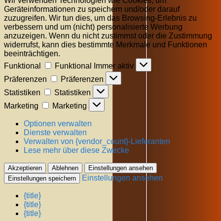
Wir verwenden Technologien wie Cookies, um
Geräteinformationen zu speichern und/oder darauf
zuzugreifen. Wir tun dies, um das Browsing-Erlebnis zu
verbessern und um (nicht) personalisierte Werbung
anzuzeigen. Wenn du nicht zustimmst oder die Zustimmung
widerrufst, kann dies bestimmte Merkmale und Funktionen
beeinträchtigen.
Funktional
Funktional
Immer aktiv
Präferenzen
Präferenzen
Statistiken
Statistiken
Marketing
Marketing
Optionen verwalten
Dienste verwalten
Verwalten von {vendor_count}-Lieferanten
Lese mehr über diese Zwecke
Akzeptieren
Ablehnen
Einstellungen ansehen
Einstellungen ansehen
Einstellungen speichern
{title}
{title}
{title}