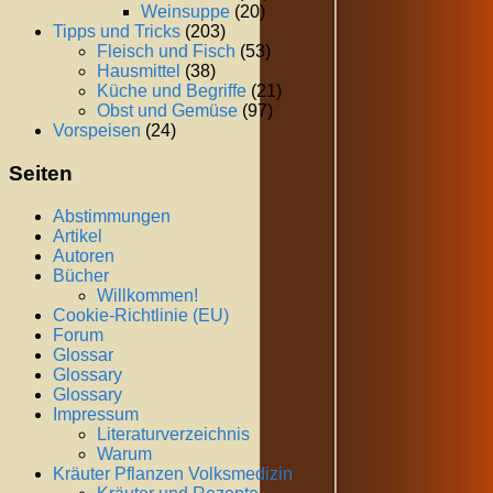
Weinsuppe
(20)
Tipps und Tricks
(203)
Fleisch und Fisch
(53)
Hausmittel
(38)
Küche und Begriffe
(21)
Obst und Gemüse
(97)
Vorspeisen
(24)
Seiten
Abstimmungen
Artikel
Autoren
Bücher
Willkommen!
Cookie-Richtlinie (EU)
Forum
Glossar
Glossary
Glossary
Impressum
Literaturverzeichnis
Warum
Kräuter Pflanzen Volksmedizin