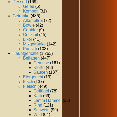
Dessert
(169)
Gelee
(6)
Kompott
(31)
Getränke
(486)
Alkoholfrei
(72)
Bowle
(42)
Cobbler
(9)
Cocktail
(45)
Likör
(41)
Mixgetränke
(142)
Punsch
(103)
Hauptgerichte
(1.263)
Beilagen
(447)
Gemüse
(161)
Klöße
(43)
Saucen
(137)
Eiergericht
(19)
Fisch
(137)
Fleisch
(449)
Geflügel
(78)
Kalb
(69)
Lamm Hammel
(35)
Rind
(121)
Schwein
(99)
Wild
(64)