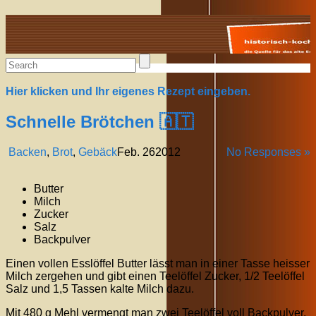
Alte Rezepte online
Hier klicken und Ihr eigenes Rezept eingeben.
Schnelle Brötchen 🇦🇹
Backen
,
Brot
,
Gebäck
Feb.
26
2012
No Responses »
Butter
Milch
Zucker
Salz
Backpulver
Einen vollen Esslöffel Butter lässt man in einer Tasse heisser
Milch zergehen und gibt einen Teelöffel Zucker, 1/2 Teelöffel
Salz und 1,5 Tassen kalte Milch dazu.
Mit 480 g Mehl vermengt man zwei Teelöffel voll Backpulver,