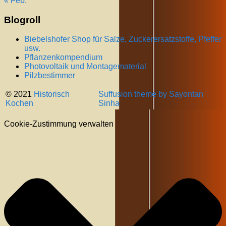
« Feb.
Blogroll
Biebelshofer Shop für Salze, Zuckerersatzstoffe, Pfeffer
usw.
Pflanzenkompendium
Photovoltaik und Montagematerial
Pilzbestimmer
© 2021
Historisch
Suffusion theme by Sayontan
Kochen
Sinha
Cookie-Zustimmung verwalten