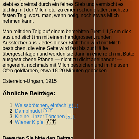
siebt es dreimal durch ein feines Sieb und vermischt es
tüchtig mit der Milch, etc. zu einem schön glatten, nicht zu
festen Teig, wozu man, wenn nötig, noch etwas Milch
nehmen kann.
Man rollt den Teig auf einem bemehlten Brett 1-1,5 cm dick
aus und sticht ihn mit einem handgrossen, runden
Ausstecher aus. Jedes dieser Blättchen wird mit Milch
bestrichen, die eine Seite wird fast bis zur Hälfte
übergeschlagen und werden sie dann in eine reich mit Butter
ausgestrichene Pfanne — nicht zu dicht aneinander —
eingereiht, nochmals mit Milch bestrichen und im heissen
Ofen goldfarben, etwa 18-20 Minuten gebacken.
Österreich-Ungarn, 1915
Ähnliche Beiträge:
Weissbrötchen, einfach 🇦🇹
Dampfnudel 🇦🇹
Kleine Linzer Törtchen 🇦🇹
Wiener
Kipfel
🇦🇹
Bewerten Sie bitte den Beitrag