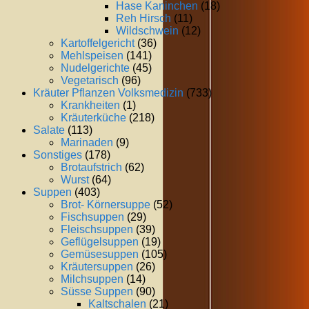
Hase Kaninchen
(18)
Reh Hirsch
(11)
Wildschwein
(12)
Kartoffelgericht
(36)
Mehlspeisen
(141)
Nudelgerichte
(45)
Vegetarisch
(96)
Kräuter Pflanzen Volksmedizin
(733)
Krankheiten
(1)
Kräuterküche
(218)
Salate
(113)
Marinaden
(9)
Sonstiges
(178)
Brotaufstrich
(62)
Wurst
(64)
Suppen
(403)
Brot- Körnersuppe
(52)
Fischsuppen
(29)
Fleischsuppen
(39)
Geflügelsuppen
(19)
Gemüsesuppen
(105)
Kräutersuppen
(26)
Milchsuppen
(14)
Süsse Suppen
(90)
Kaltschalen
(21)