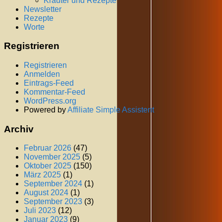
Kräuter und Rezepte
Newsletter
Rezepte
Worte
Registrieren
Registrieren
Anmelden
Eintrags-Feed
Kommentar-Feed
WordPress.org
Powered by
Affiliate Simple Assistent
Archiv
Februar 2026
(47)
November 2025
(5)
Oktober 2025
(150)
März 2025
(1)
September 2024
(1)
August 2024
(1)
September 2023
(3)
Juli 2023
(12)
Januar 2023
(9)