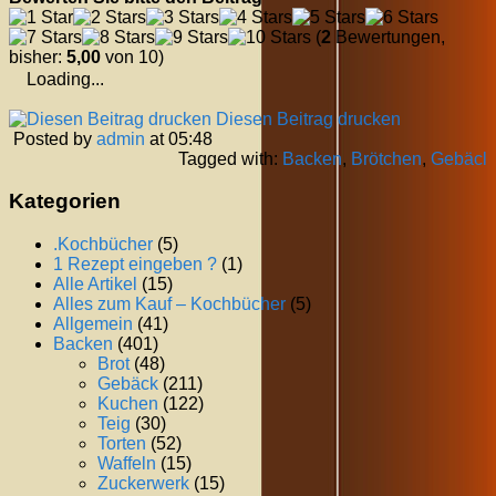
(
2
Bewertungen,
bisher:
5,00
von 10)
Loading...
Diesen Beitrag drucken
Posted by
admin
at 05:48
Tagged with:
Backen
,
Brötchen
,
Gebäcl
Kategorien
.Kochbücher
(5)
1 Rezept eingeben ?
(1)
Alle Artikel
(15)
Alles zum Kauf – Kochbücher
(5)
Allgemein
(41)
Backen
(401)
Brot
(48)
Gebäck
(211)
Kuchen
(122)
Teig
(30)
Torten
(52)
Waffeln
(15)
Zuckerwerk
(15)