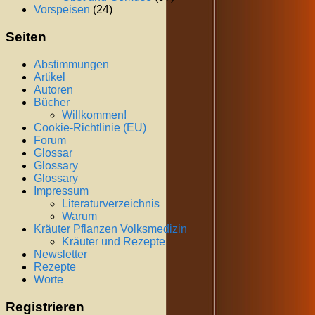
Vorspeisen
(24)
Seiten
Abstimmungen
Artikel
Autoren
Bücher
Willkommen!
Cookie-Richtlinie (EU)
Forum
Glossar
Glossary
Glossary
Impressum
Literaturverzeichnis
Warum
Kräuter Pflanzen Volksmedizin
Kräuter und Rezepte
Newsletter
Rezepte
Worte
Registrieren