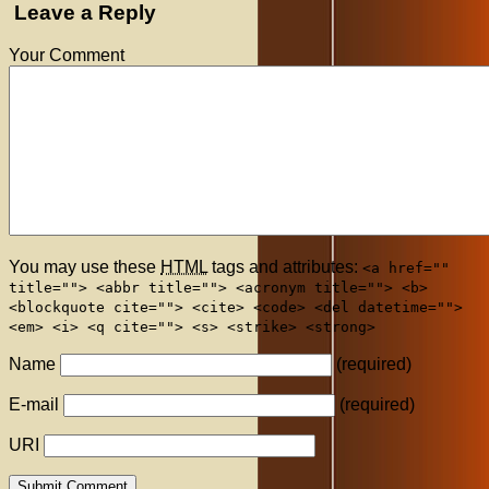
Leave a Reply
Your Comment
You may use these
HTML
tags and attributes:
<a href=""
title=""> <abbr title=""> <acronym title=""> <b>
<blockquote cite=""> <cite> <code> <del datetime="">
<em> <i> <q cite=""> <s> <strike> <strong>
Name
(required)
E-mail
(required)
URI