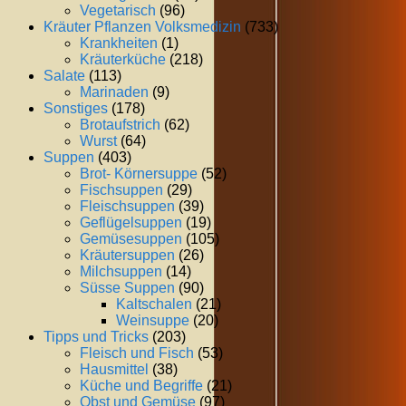
Vegetarisch
(96)
Kräuter Pflanzen Volksmedizin
(733)
Krankheiten
(1)
Kräuterküche
(218)
Salate
(113)
Marinaden
(9)
Sonstiges
(178)
Brotaufstrich
(62)
Wurst
(64)
Suppen
(403)
Brot- Körnersuppe
(52)
Fischsuppen
(29)
Fleischsuppen
(39)
Geflügelsuppen
(19)
Gemüsesuppen
(105)
Kräutersuppen
(26)
Milchsuppen
(14)
Süsse Suppen
(90)
Kaltschalen
(21)
Weinsuppe
(20)
Tipps und Tricks
(203)
Fleisch und Fisch
(53)
Hausmittel
(38)
Küche und Begriffe
(21)
Obst und Gemüse
(97)