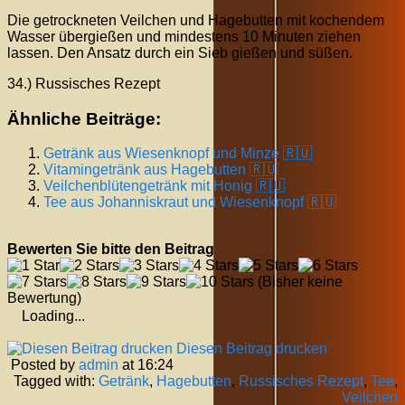
Die getrockneten Veilchen und Hagebutten mit kochendem
Wasser übergießen und mindestens 10 Minuten ziehen
lassen. Den Ansatz durch ein Sieb gießen und süßen.
34.) Russisches Rezept
Ähnliche Beiträge:
Getränk aus Wiesenknopf und Minze 🇷🇺
Vitamingetränk aus Hagebutten 🇷🇺
Veilchenblütengetränk mit Honig 🇷🇺
Tee aus Johanniskraut und Wiesenknopf 🇷🇺
Bewerten Sie bitte den Beitrag
(Bisher keine
Bewertung)
Loading...
Diesen Beitrag drucken
Posted by
admin
at 16:24
Tagged with:
Getränk
,
Hagebutten
,
Russisches Rezept
,
Tee
,
Veilchen