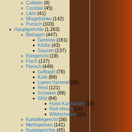
Cobbler
(9)
Cocktail
(45)
Likör
(41)
Mixgetränke
(142)
Punsch
(103)
Hauptgerichte
(1.263)
Beilagen
(447)
Gemüse
(161)
Klöße
(43)
Saucen
(137)
Eiergericht
(19)
Fisch
(137)
Fleisch
(449)
Geflügel
(78)
Kalb
(69)
Lamm Hammel
(35)
Rind
(121)
Schwein
(99)
Wild
(64)
Hase Kaninchen
(18)
Reh Hirsch
(11)
Wildschwein
(12)
Kartoffelgericht
(36)
Mehlspeisen
(141)
Nudelgerichte
(45)