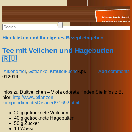
Alte Rezepte online
Hier klicken und Ihr eigenes Rezept eingeben.
Tee mit Veilchen und Hagebutten
🇷🇺
Alkoholfrei
,
Getränke
,
Kräuterküche
Apr.
Add comments
01
2014
Infos zu Duftveilchen – Viola odorata finden Sie Infos z.B.
hier:
http://www.pflanzen-
kompendium.de/Detailed/71692.html
20 g getrocknete Veilchen
40 g getrocknete Hagebutten
50 g Zucker
1 l Wasser