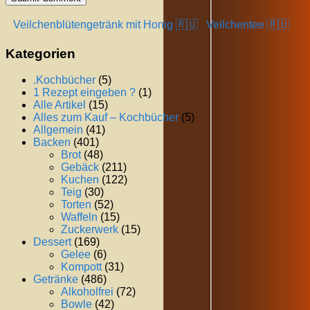
Veilchenblütengetränk mit Honig 🇷🇺
Veilchentee 🇷🇺
Kategorien
.Kochbücher
(5)
1 Rezept eingeben ?
(1)
Alle Artikel
(15)
Alles zum Kauf – Kochbücher
(5)
Allgemein
(41)
Backen
(401)
Brot
(48)
Gebäck
(211)
Kuchen
(122)
Teig
(30)
Torten
(52)
Waffeln
(15)
Zuckerwerk
(15)
Dessert
(169)
Gelee
(6)
Kompott
(31)
Getränke
(486)
Alkoholfrei
(72)
Bowle
(42)