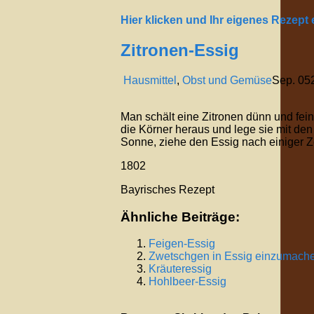
Hier klicken und Ihr eigenes Rezept
Zitronen-Essig
Hausmittel
,
Obst und Gemüse
Sep.
05
Man schält eine Zitronen dünn und fei
die Körner heraus und lege sie mit den
Sonne, ziehe den Essig nach einiger Zei
1802
Bayrisches Rezept
Ähnliche Beiträge:
Feigen-Essig
Zwetschgen in Essig einzumach
Kräuteressig
Hohlbeer-Essig