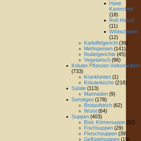
Hase
Kaninchen
(18)
Reh Hirsch
(11)
Wildschwein
(12)
Kartoffelgericht
(36)
Mehlspeisen
(141)
Nudelgerichte
(45)
Vegetarisch
(96)
Kräuter Pflanzen Volksmedizin
(733)
Krankheiten
(1)
Kräuterküche
(218)
Salate
(113)
Marinaden
(9)
Sonstiges
(178)
Brotaufstrich
(62)
Wurst
(64)
Suppen
(403)
Brot- Körnersuppe
(52)
Fischsuppen
(29)
Fleischsuppen
(39)
Geflügelsuppen
(19)