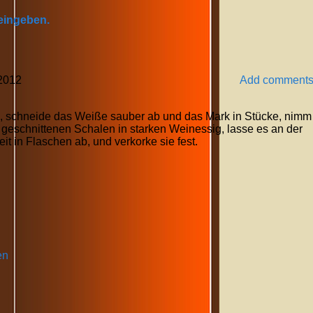
 eingeben.
2012
Add comment
n, schneide das Weiße sauber ab und das Mark in Stücke, nimm
 geschnittenen Schalen in starken Weinessig, lasse es an der
t in Flaschen ab, und verkorke sie fest.
en