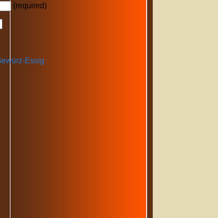
(required)
ewürz-Essig