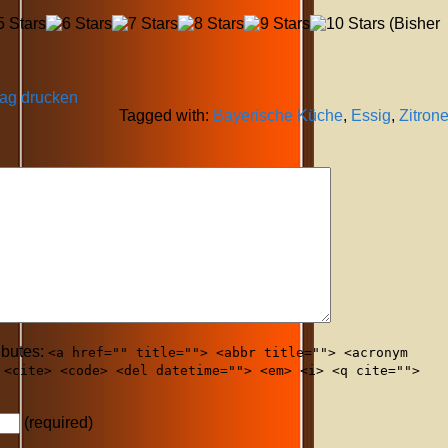
(Bisher
rag drucken
Tagged with:
Bayerische Küche
,
Essig
,
Zitron
ibutes:
<a href="" title=""> <abbr title=""> <acronym
 <cite> <code> <del datetime=""> <em> <i> <q cite="">
(required)