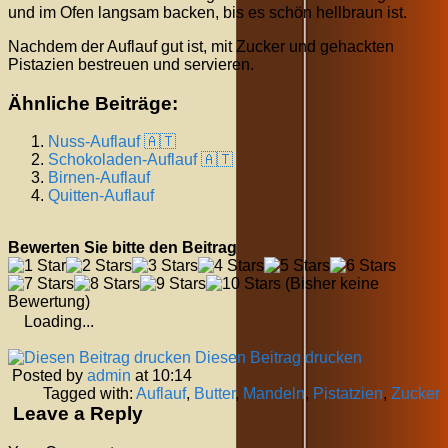
und im Ofen langsam backen, bis es schön hellbraun ist.
Nachdem der Auflauf gut ist, mit Zucker und gehackten
Pistazien bestreuen und servieren.
Ähnliche Beiträge:
Nuss-Auflauf 🇦🇹
Schokoladen-Auflauf 🇦🇹
Birnen-Auflauf
Quitten-Auflauf
Bewerten Sie bitte den Beitrag
(Bisher keine
Bewertung)
Loading...
Diesen Beitrag drucken
Posted by
admin
at 10:14
Tagged with:
Auflauf
,
Butter
,
Mandeln
,
Pistatzien
,
Zucker
Leave a Reply