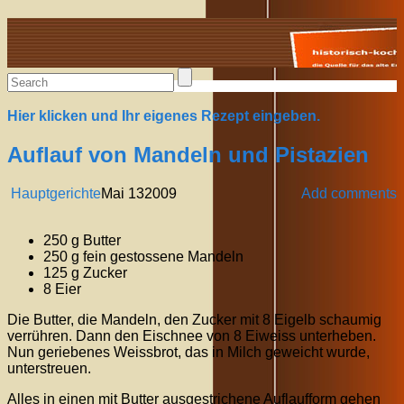
Alte Rezepte online
Hier klicken und Ihr eigenes Rezept eingeben.
Auflauf von Mandeln und Pistazien
Hauptgerichte
Mai
13
2009
Add comments
250 g Butter
250 g fein gestossene Mandeln
125 g Zucker
8 Eier
Die Butter, die Mandeln, den Zucker mit 8 Eigelb schaumig
verrühren. Dann den Eischnee von 8 Eiweiss unterheben.
Nun geriebenes Weissbrot, das in Milch geweicht wurde,
unterstreuen.
Alles in einen mit Butter ausgestrichene Auflaufform gehen