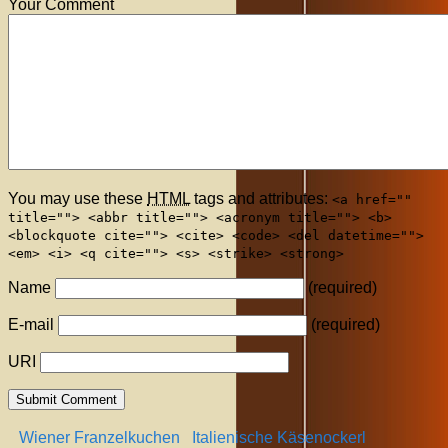
Your Comment
You may use these
HTML
tags and attributes:
<a href=""
title=""> <abbr title=""> <acronym title=""> <b>
<blockquote cite=""> <cite> <code> <del datetime="">
<em> <i> <q cite=""> <s> <strike> <strong>
Name
(required)
E-mail
(required)
URI
Wiener Franzelkuchen
Italienische Käsenockerl