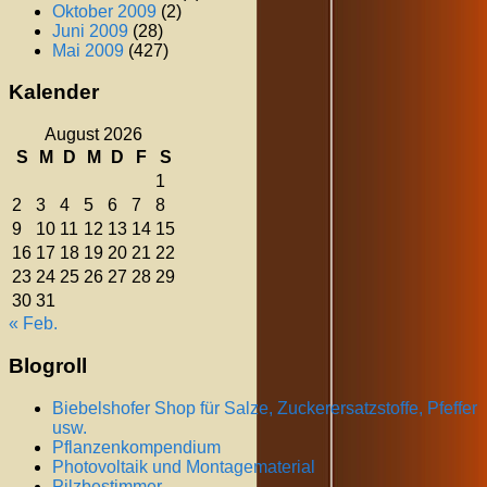
Oktober 2009
(2)
Juni 2009
(28)
Mai 2009
(427)
Kalender
August 2026
S
M
D
M
D
F
S
1
2
3
4
5
6
7
8
9
10
11
12
13
14
15
16
17
18
19
20
21
22
23
24
25
26
27
28
29
30
31
« Feb.
Blogroll
Biebelshofer Shop für Salze, Zuckerersatzstoffe, Pfeffer
usw.
Pflanzenkompendium
Photovoltaik und Montagematerial
Pilzbestimmer