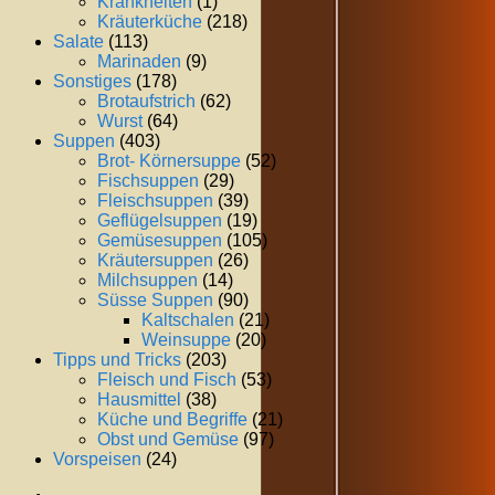
Krankheiten
(1)
Kräuterküche
(218)
Salate
(113)
Marinaden
(9)
Sonstiges
(178)
Brotaufstrich
(62)
Wurst
(64)
Suppen
(403)
Brot- Körnersuppe
(52)
Fischsuppen
(29)
Fleischsuppen
(39)
Geflügelsuppen
(19)
Gemüsesuppen
(105)
Kräutersuppen
(26)
Milchsuppen
(14)
Süsse Suppen
(90)
Kaltschalen
(21)
Weinsuppe
(20)
Tipps und Tricks
(203)
Fleisch und Fisch
(53)
Hausmittel
(38)
Küche und Begriffe
(21)
Obst und Gemüse
(97)
Vorspeisen
(24)