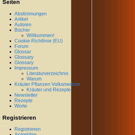
Seiten
Abstimmungen
Artikel
Autoren
Bücher
Willkommen!
Cookie-Richtlinie (EU)
Forum
Glossar
Glossary
Glossary
Impressum
Literaturverzeichnis
Warum
Kräuter Pflanzen Volksmedizin
Kräuter und Rezepte
Newsletter
Rezepte
Worte
Registrieren
Registrieren
Anmelden