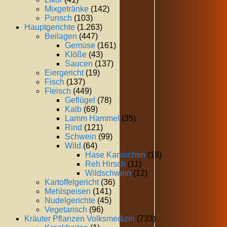
Mixgetränke
(142)
Punsch
(103)
Hauptgerichte
(1.263)
Beilagen
(447)
Gemüse
(161)
Klöße
(43)
Saucen
(137)
Eiergericht
(19)
Fisch
(137)
Fleisch
(449)
Geflügel
(78)
Kalb
(69)
Lamm Hammel
(35)
Rind
(121)
Schwein
(99)
Wild
(64)
Hase Kaninchen
(18)
Reh Hirsch
(11)
Wildschwein
(12)
Kartoffelgericht
(36)
Mehlspeisen
(141)
Nudelgerichte
(45)
Vegetarisch
(96)
Kräuter Pflanzen Volksmedizin
(733)