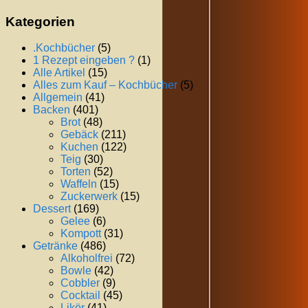
Kategorien
.Kochbücher
(5)
1 Rezept eingeben ?
(1)
Alle Artikel
(15)
Alles zum Kauf – Kochbücher
(5)
Allgemein
(41)
Backen
(401)
Brot
(48)
Gebäck
(211)
Kuchen
(122)
Teig
(30)
Torten
(52)
Waffeln
(15)
Zuckerwerk
(15)
Dessert
(169)
Gelee
(6)
Kompott
(31)
Getränke
(486)
Alkoholfrei
(72)
Bowle
(42)
Cobbler
(9)
Cocktail
(45)
Likör
(41)