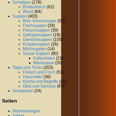
Sonstiges
(178)
Brotaufstrich
(62)
Wurst
(64)
Suppen
(403)
Brot- Körnersuppe
(52)
Fischsuppen
(29)
Fleischsuppen
(39)
Geflügelsuppen
(19)
Gemüsesuppen
(105)
Kräutersuppen
(26)
Milchsuppen
(14)
Süsse Suppen
(90)
Kaltschalen
(21)
Weinsuppe
(20)
Tipps und Tricks
(203)
Fleisch und Fisch
(53)
Hausmittel
(38)
Küche und Begriffe
(21)
Obst und Gemüse
(97)
Vorspeisen
(24)
Seiten
Abstimmungen
Artikel