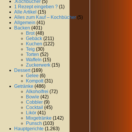
.Kochbücher
(5)
1 Rezept eingeben ?
(1)
Alle Artikel
(15)
Alles zum Kauf – Kochbücher
(5)
Allgemein
(41)
Backen
(401)
Brot
(48)
Gebäck
(211)
Kuchen
(122)
Teig
(30)
Torten
(52)
Waffeln
(15)
Zuckerwerk
(15)
Dessert
(169)
Gelee
(6)
Kompott
(31)
Getränke
(486)
Alkoholfrei
(72)
Bowle
(42)
Cobbler
(9)
Cocktail
(45)
Likör
(41)
Mixgetränke
(142)
Punsch
(103)
Hauptgerichte
(1.263)