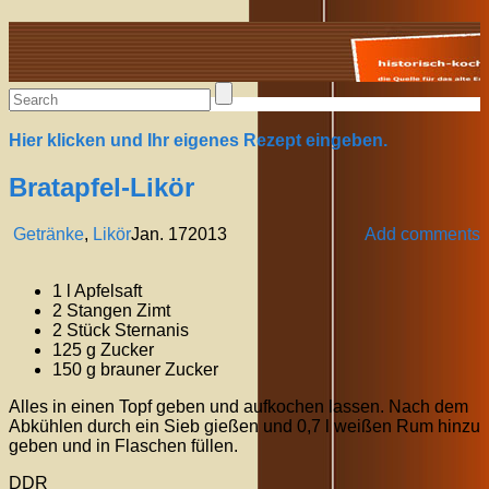
Alte Rezepte online
Hier klicken und Ihr eigenes Rezept eingeben.
Bratapfel-Likör
Getränke
,
Likör
Jan.
17
2013
Add comments
1 l Apfelsaft
2 Stangen Zimt
2 Stück Sternanis
125 g Zucker
150 g brauner Zucker
Alles in einen Topf geben und aufkochen lassen. Nach dem
Abkühlen durch ein Sieb gießen und 0,7 l weißen Rum hinzu
geben und in Flaschen füllen.
DDR