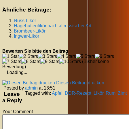
Ähnliche Beiträge:
Nuss-Likör
Hagebuttenlikör nach altrussischer Art
Brombeer-Likör
Ingwer-Likör
Bewerten Sie bitte den Beitrag
(Bisher keine
Bewertung)
Loading...
Diesen Beitrag drucken
Posted by
admin
at 13:51
Tagged with:
Apfel
,
DDR-Rezept
,
Likör
,
Rum
,
Zimt
Leave
a Reply
Your Comment