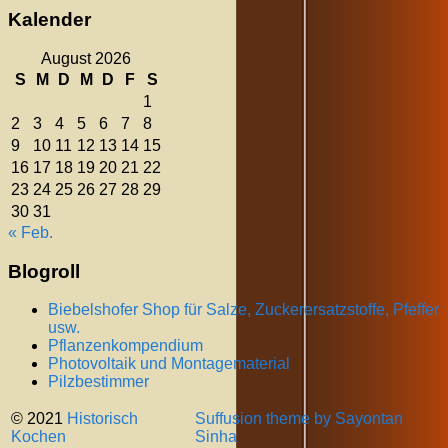
Kalender
August 2026
S
M
D
M
D
F
S
1
2
3
4
5
6
7
8
9
10
11
12
13
14
15
16
17
18
19
20
21
22
23
24
25
26
27
28
29
30
31
« Feb.
Blogroll
Biebelshofer Shop für Salze, Zuckerersatzstoffe, Pfeffer
usw.
Pflanzenkompendium
Photovoltaik und Montagematerial
Pilzbestimmer
© 2021
Historisch
Suffusion theme by Sayontan
Kochen
Sinha