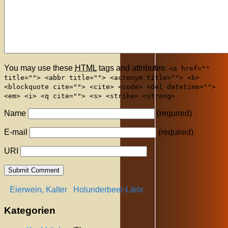
You may use these
HTML
tags and attributes:
<a href=""
title=""> <abbr title=""> <acronym title=""> <b>
<blockquote cite=""> <cite> <code> <del datetime="">
<em> <i> <q cite=""> <s> <strike> <strong>
Name
(required)
E-mail
(required)
URI
Eierwein, Kalter
Holunderbeer-Likör
Kategorien