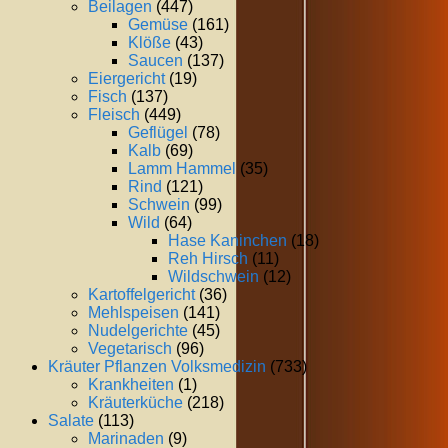
Beilagen
(447)
Gemüse
(161)
Klöße
(43)
Saucen
(137)
Eiergericht
(19)
Fisch
(137)
Fleisch
(449)
Geflügel
(78)
Kalb
(69)
Lamm Hammel
(35)
Rind
(121)
Schwein
(99)
Wild
(64)
Hase Kaninchen
(18)
Reh Hirsch
(11)
Wildschwein
(12)
Kartoffelgericht
(36)
Mehlspeisen
(141)
Nudelgerichte
(45)
Vegetarisch
(96)
Kräuter Pflanzen Volksmedizin
(733)
Krankheiten
(1)
Kräuterküche
(218)
Salate
(113)
Marinaden
(9)