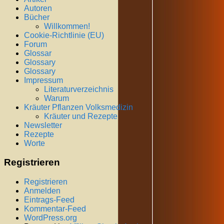
Autoren
Bücher
Willkommen!
Cookie-Richtlinie (EU)
Forum
Glossar
Glossary
Glossary
Impressum
Literaturverzeichnis
Warum
Kräuter Pflanzen Volksmedizin
Kräuter und Rezepte
Newsletter
Rezepte
Worte
Registrieren
Registrieren
Anmelden
Eintrags-Feed
Kommentar-Feed
WordPress.org