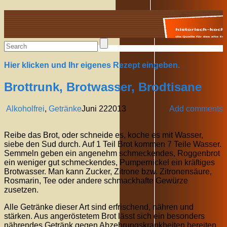
Alte Rezepte online
Hier klicken und Ihr eigenes Rezept eingeben.
Brottrunk, Brotwasser, Brodtisane
Alkoholfrei
,
Getränke
Juni
22
2013
Add comments
Reibe das Brot, oder schneide es, koche es mit Wasser,
siebe den Sud durch. Auf 1 Teil Brot kommen 7 Teile Wasser.
Semmeln geben ein angenehm schmeckendes, Roggenbrot
ein weniger gut schmeckendes, Pumpernickel ein kräftiges
Brotwasser. Man kann Zucker, Zitrone bzw. Zitronensäure,
Rosmarin, Tee oder andere schmackhafte Gewürze
zusetzen.
Alle Getränke dieser Art sind erfrischend, nähren und
stärken. Aus angeröstetem Brot lässt sich ein besonders
nährendes Getränk gegen Abzehrungskrankheiten bereiten.