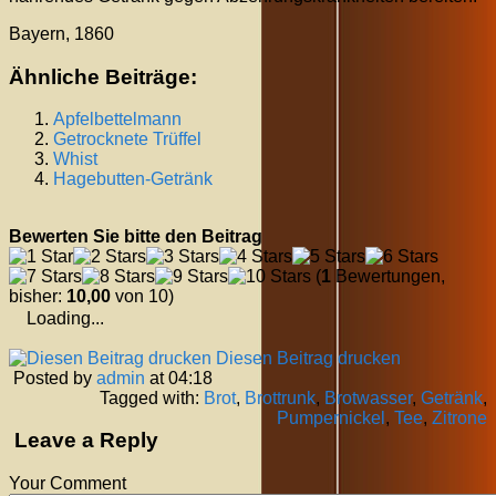
Bayern, 1860
Ähnliche Beiträge:
Apfelbettelmann
Getrocknete Trüffel
Whist
Hagebutten-Getränk
Bewerten Sie bitte den Beitrag
(
1
Bewertungen,
bisher:
10,00
von 10)
Loading...
Diesen Beitrag drucken
Posted by
admin
at 04:18
Tagged with:
Brot
,
Brottrunk
,
Brotwasser
,
Getränk
,
Pumpernickel
,
Tee
,
Zitrone
Leave a Reply
Your Comment