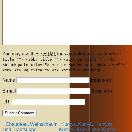
You may use these
HTML
tags and attributes:
<a href=""
title=""> <abbr title=""> <acronym title=""> <b>
<blockquote cite=""> <cite> <code> <del datetime="">
<em> <i> <q cite=""> <s> <strike> <strong>
Name
(required)
E-mail
(required)
URI
Chaudeau, Weinschaum
Kumys, Kumyß, Kumyss,
und Brautsuppe
Kumiss, Kumis bzw. Kumiß