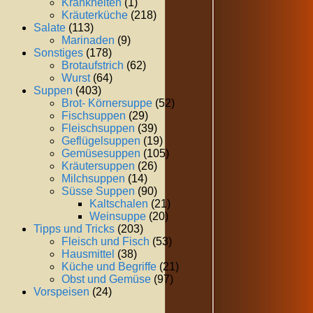
Krankheiten
(1)
Kräuterküche
(218)
Salate
(113)
Marinaden
(9)
Sonstiges
(178)
Brotaufstrich
(62)
Wurst
(64)
Suppen
(403)
Brot- Körnersuppe
(52)
Fischsuppen
(29)
Fleischsuppen
(39)
Geflügelsuppen
(19)
Gemüsesuppen
(105)
Kräutersuppen
(26)
Milchsuppen
(14)
Süsse Suppen
(90)
Kaltschalen
(21)
Weinsuppe
(20)
Tipps und Tricks
(203)
Fleisch und Fisch
(53)
Hausmittel
(38)
Küche und Begriffe
(21)
Obst und Gemüse
(97)
Vorspeisen
(24)