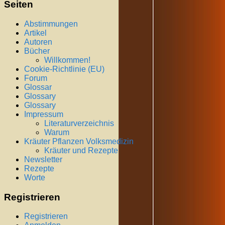
Seiten
Abstimmungen
Artikel
Autoren
Bücher
Willkommen!
Cookie-Richtlinie (EU)
Forum
Glossar
Glossary
Glossary
Impressum
Literaturverzeichnis
Warum
Kräuter Pflanzen Volksmedizin
Kräuter und Rezepte
Newsletter
Rezepte
Worte
Registrieren
Registrieren