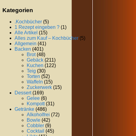
Kategorien
.Kochbücher
(5)
1 Rezept eingeben ?
(1)
Alle Artikel
(15)
Alles zum Kauf – Kochbücher
(5)
Allgemein
(41)
Backen
(401)
Brot
(48)
Gebäck
(211)
Kuchen
(122)
Teig
(30)
Torten
(52)
Waffeln
(15)
Zuckerwerk
(15)
Dessert
(169)
Gelee
(6)
Kompott
(31)
Getränke
(486)
Alkoholfrei
(72)
Bowle
(42)
Cobbler
(9)
Cocktail
(45)