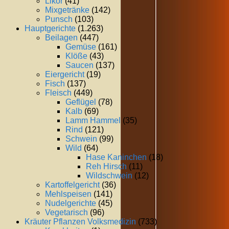
Likör
(41)
Mixgetränke
(142)
Punsch
(103)
Hauptgerichte
(1.263)
Beilagen
(447)
Gemüse
(161)
Klöße
(43)
Saucen
(137)
Eiergericht
(19)
Fisch
(137)
Fleisch
(449)
Geflügel
(78)
Kalb
(69)
Lamm Hammel
(35)
Rind
(121)
Schwein
(99)
Wild
(64)
Hase Kaninchen
(18)
Reh Hirsch
(11)
Wildschwein
(12)
Kartoffelgericht
(36)
Mehlspeisen
(141)
Nudelgerichte
(45)
Vegetarisch
(96)
Kräuter Pflanzen Volksmedizin
(733)