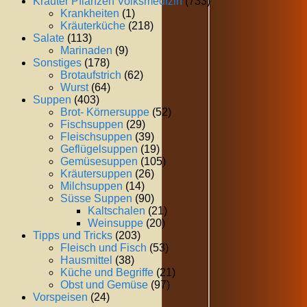
Kräuter Pflanzen Volksmedizin
(733)
Krankheiten
(1)
Kräuterküche
(218)
Salate
(113)
Marinaden
(9)
Sonstiges
(178)
Brotaufstrich
(62)
Wurst
(64)
Suppen
(403)
Brot- Körnersuppe
(52)
Fischsuppen
(29)
Fleischsuppen
(39)
Geflügelsuppen
(19)
Gemüsesuppen
(105)
Kräutersuppen
(26)
Milchsuppen
(14)
Süsse Suppen
(90)
Kaltschalen
(21)
Weinsuppe
(20)
Tipps und Tricks
(203)
Fleisch und Fisch
(53)
Hausmittel
(38)
Küche und Begriffe
(21)
Obst und Gemüse
(97)
Vorspeisen
(24)