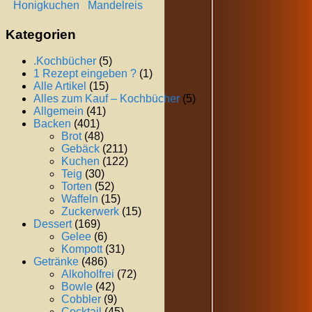
Honigkuchen
Mandelreis
Kategorien
.Kochbücher
(5)
1 Rezept eingeben ?
(1)
Alle Artikel
(15)
Alles zum Kauf – Kochbücher
(5)
Allgemein
(41)
Backen
(401)
Brot
(48)
Gebäck
(211)
Kuchen
(122)
Teig
(30)
Torten
(52)
Waffeln
(15)
Zuckerwerk
(15)
Dessert
(169)
Gelee
(6)
Kompott
(31)
Getränke
(486)
Alkoholfrei
(72)
Bowle
(42)
Cobbler
(9)
Cocktail
(45)