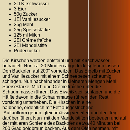
2cl Kirschwasser
3 Eier
50g Zucker
1El Vanillezucker
25g Mehl
25g Speisestärke
125 ml Milch
2El Crême fraîche
2El Mandelstifte
Puderzucker
Die Kirschen werden entsteint und mit Kirschwasser
beträufelt, Nun ca. 20 Minuten abgedeckt sgtehen lassen.
Den Backofen auf 200° vorheitzen. Das Eigelb mit Zucker
und Vanillezucker mit einem Schneebesen schaumig
schlagen. Nun nacheinander in kleineren Mengen Mehl,
Speisestärke, Milch und Crême fraîche unter die
Schaummasse rühren. Das Eiweiß steif schlagen und die
Hälfte davon in die Schaummasse rühren, den Rest
vorsichtig unterheben. Die Kirschen in eine
halbhohe, ordentlich mit Fett ausgestrichene
Auflaufform geben, gleichmässig verteilen und den Teig
darüber füllen. Nun mit den Mandelstiften bestreuen und auf
der mittleren Schiene des Backofens etwa 40 Minuten bei
200 Grad goldbraun backen. Aus dem Ofen nehmen, mit