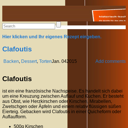
Alte Rezepte online
Hier klicken und Ihr eigenes Rezept eingeben.
Clafoutis
Backen
,
Dessert
,
Torten
Jan.
04
2015
Add comments
Clafoutis
ist ein eine französische Nachspeise. Es handelt sich dabei
um eine Kreuzung zwischen Auflauf und Kuchen. Er besteht
aus Obst, wie Herzkirschen oder Kirschen, Mirabellen,
Zwetschgen oder Äpfeln und einem relativ flüssigen süßen
Eierteig. Gebacken wird Clafoutis in einer Quicheform oder
Auflaufform.
500g Kirschen