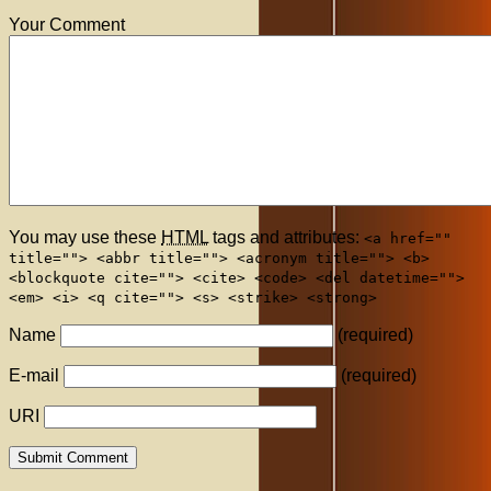
Your Comment
You may use these
HTML
tags and attributes:
<a href=""
title=""> <abbr title=""> <acronym title=""> <b>
<blockquote cite=""> <cite> <code> <del datetime="">
<em> <i> <q cite=""> <s> <strike> <strong>
Name
(required)
E-mail
(required)
URI