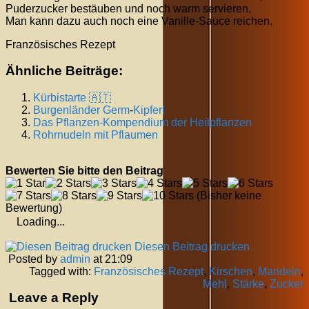
Puderzucker bestäuben und noch warm servieren.
Man kann dazu auch noch eine Vanille-Sauce reichen.
Französisches Rezept
Ähnliche Beiträge:
Kürbistarte 🇦🇹
Burgenländer
Germ
-
Kipferl
Das Pflanzen-Kompendium der Heilpflanzen
Rohrnudeln mit Pflaumen
Bewerten Sie bitte den Beitrag
(Bisher keine
Bewertung)
Loading...
Diesen Beitrag drucken
Posted by
admin
at 21:09
Tagged with:
Französisches Rezept
,
Kirschen
,
Mandeln
,
Mehl
,
Stärke
,
Zucker
Leave a Reply