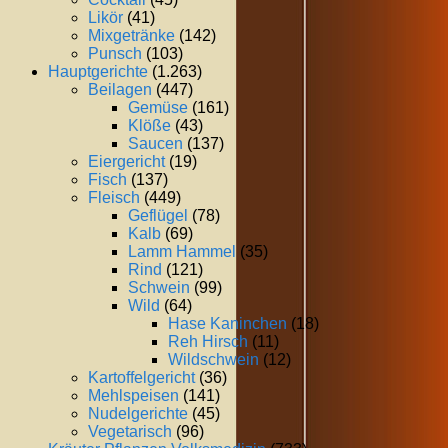
Likör
(41)
Mixgetränke
(142)
Punsch
(103)
Hauptgerichte
(1.263)
Beilagen
(447)
Gemüse
(161)
Klöße
(43)
Saucen
(137)
Eiergericht
(19)
Fisch
(137)
Fleisch
(449)
Geflügel
(78)
Kalb
(69)
Lamm Hammel
(35)
Rind
(121)
Schwein
(99)
Wild
(64)
Hase Kaninchen
(18)
Reh Hirsch
(11)
Wildschwein
(12)
Kartoffelgericht
(36)
Mehlspeisen
(141)
Nudelgerichte
(45)
Vegetarisch
(96)