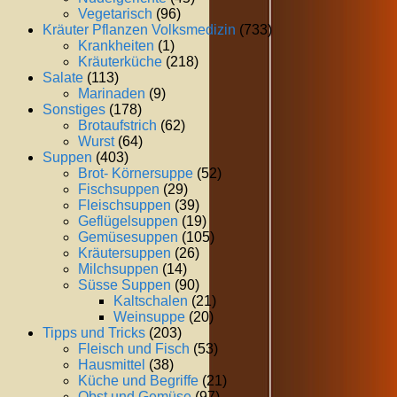
Vegetarisch
(96)
Kräuter Pflanzen Volksmedizin
(733)
Krankheiten
(1)
Kräuterküche
(218)
Salate
(113)
Marinaden
(9)
Sonstiges
(178)
Brotaufstrich
(62)
Wurst
(64)
Suppen
(403)
Brot- Körnersuppe
(52)
Fischsuppen
(29)
Fleischsuppen
(39)
Geflügelsuppen
(19)
Gemüsesuppen
(105)
Kräutersuppen
(26)
Milchsuppen
(14)
Süsse Suppen
(90)
Kaltschalen
(21)
Weinsuppe
(20)
Tipps und Tricks
(203)
Fleisch und Fisch
(53)
Hausmittel
(38)
Küche und Begriffe
(21)
Obst und Gemüse
(97)