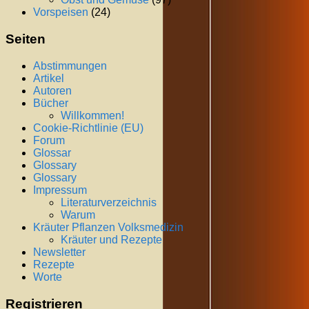
Vorspeisen
(24)
Seiten
Abstimmungen
Artikel
Autoren
Bücher
Willkommen!
Cookie-Richtlinie (EU)
Forum
Glossar
Glossary
Glossary
Impressum
Literaturverzeichnis
Warum
Kräuter Pflanzen Volksmedizin
Kräuter und Rezepte
Newsletter
Rezepte
Worte
Registrieren