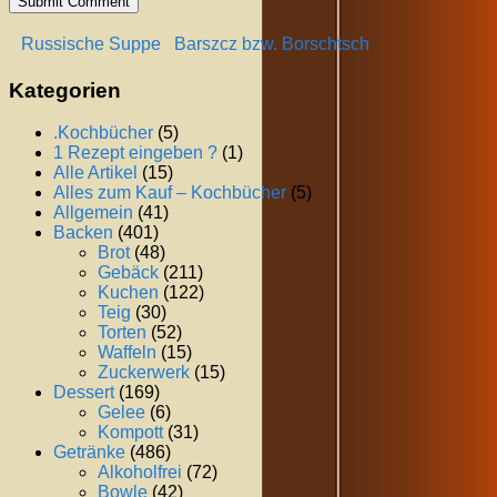
Russische Suppe
Barszcz bzw. Borschtsch
Kategorien
.Kochbücher
(5)
1 Rezept eingeben ?
(1)
Alle Artikel
(15)
Alles zum Kauf – Kochbücher
(5)
Allgemein
(41)
Backen
(401)
Brot
(48)
Gebäck
(211)
Kuchen
(122)
Teig
(30)
Torten
(52)
Waffeln
(15)
Zuckerwerk
(15)
Dessert
(169)
Gelee
(6)
Kompott
(31)
Getränke
(486)
Alkoholfrei
(72)
Bowle
(42)