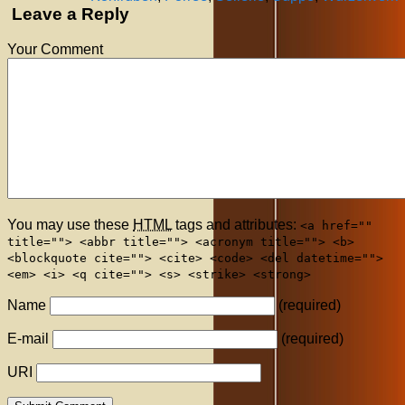
Leave a Reply
Your Comment
You may use these
HTML
tags and attributes:
<a href=""
title=""> <abbr title=""> <acronym title=""> <b>
<blockquote cite=""> <cite> <code> <del datetime="">
<em> <i> <q cite=""> <s> <strike> <strong>
Name
(required)
E-mail
(required)
URI