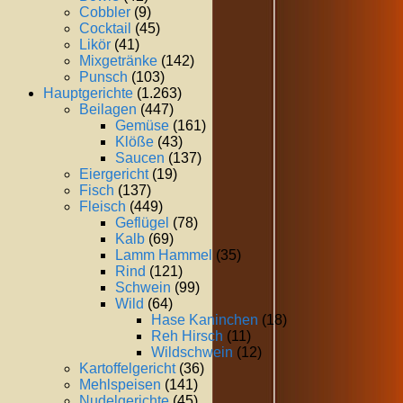
Cobbler
(9)
Cocktail
(45)
Likör
(41)
Mixgetränke
(142)
Punsch
(103)
Hauptgerichte
(1.263)
Beilagen
(447)
Gemüse
(161)
Klöße
(43)
Saucen
(137)
Eiergericht
(19)
Fisch
(137)
Fleisch
(449)
Geflügel
(78)
Kalb
(69)
Lamm Hammel
(35)
Rind
(121)
Schwein
(99)
Wild
(64)
Hase Kaninchen
(18)
Reh Hirsch
(11)
Wildschwein
(12)
Kartoffelgericht
(36)
Mehlspeisen
(141)
Nudelgerichte
(45)