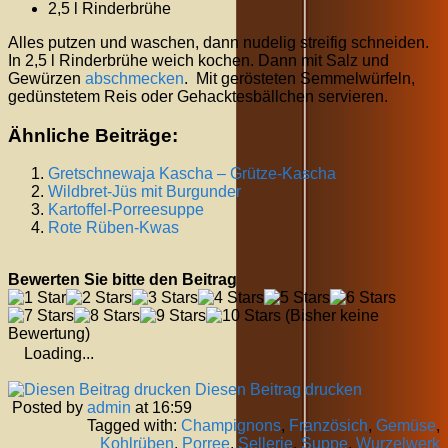
2,5 l Rinderbrühe
Alles putzen und waschen, dann nudelig streifig schneiden.
In 2,5 l Rinderbrühe weich kochen. Dann mit Salz und
Gewürzen
abschmecken
. Mit gerösteten Semmelwürfeln,
gedünstetem Reis oder Gehacktesbällchen servieren.
Ähnliche Beiträge:
Gretschnewaja Kascha – Grütze-Kascha
Wildbret-Jüs mit Burgunder
Kartoffel-Porreesuppe
Rote Rüben-Kwas
Bewerten Sie bitte den Beitrag
(Bisher keine
Bewertung)
Loading...
Diesen Beitrag drucken
Posted by
admin
at 16:59
Tagged with:
Champignons
,
Französich
,
Gemüse
,
Kohlrüben
,
Porree
,
Sellerie
,
Suppe
,
Wurzelwerk