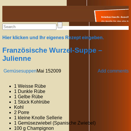
Alte Rezepte online
Hier klicken und Ihr eigenes Rezept eingeben.
Französische Wurzel-Suppe –
Julienne
Gemüsesuppen
Mai
15
2009
Add comments
1 Weisse Rübe
1 Dunkle Rübe
1 Gelbe Rübe
1 Stück Kohlrübe
Kohl
2 Porre
1 kleine Knolle Sellerie
1 Gemüsezwiebel (Spanische Zwiebel)
100 g Champignon