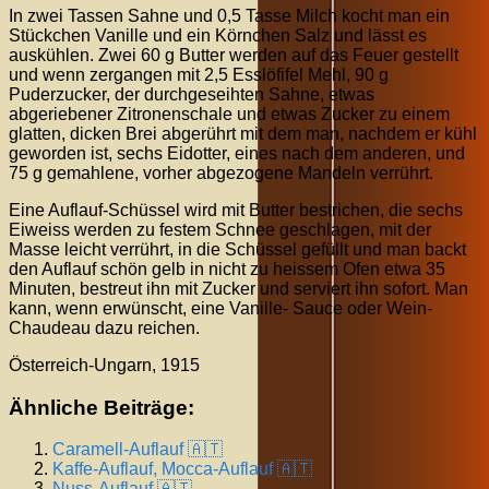
In zwei Tassen Sahne und 0,5 Tasse Milch kocht man ein
Stückchen Vanille und ein Körnchen Salz und lässt es
auskühlen. Zwei 60 g Butter werden auf das Feuer gestellt
und wenn zergangen mit 2,5 Esslöfifel Mehl, 90 g
Puderzucker, der durchgeseihten Sahne, etwas
abgeriebener Zitronenschale und etwas Zucker zu einem
glatten, dicken Brei abgerührt mit dem man, nachdem er kühl
geworden ist, sechs Eidotter, eines nach dem anderen, und
75 g gemahlene, vorher abgezogene Mandeln verrührt.
Eine Auflauf-Schüssel wird mit Butter bestrichen, die sechs
Eiweiss werden zu festem Schnee geschlagen, mit der
Masse leicht verrührt, in die Schüssel gefüllt und man backt
den Auflauf schön gelb in nicht zu heissem Ofen etwa 35
Minuten, bestreut ihn mit Zucker und serviert ihn sofort. Man
kann, wenn erwünscht, eine Vanille- Sauce oder Wein-
Chaudeau dazu reichen.
Österreich-Ungarn, 1915
Ähnliche Beiträge:
Caramell-Auflauf 🇦🇹
Kaffe-Auflauf, Mocca-Auflauf 🇦🇹
Nuss-Auflauf 🇦🇹