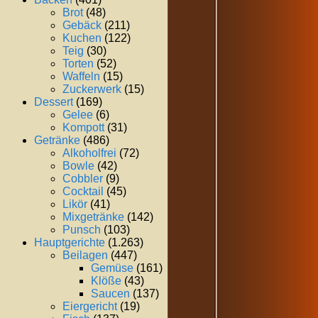
Brot
(48)
Gebäck
(211)
Kuchen
(122)
Teig
(30)
Torten
(52)
Waffeln
(15)
Zuckerwerk
(15)
Dessert
(169)
Gelee
(6)
Kompott
(31)
Getränke
(486)
Alkoholfrei
(72)
Bowle
(42)
Cobbler
(9)
Cocktail
(45)
Likör
(41)
Mixgetränke
(142)
Punsch
(103)
Hauptgerichte
(1.263)
Beilagen
(447)
Gemüse
(161)
Klöße
(43)
Saucen
(137)
Eiergericht
(19)