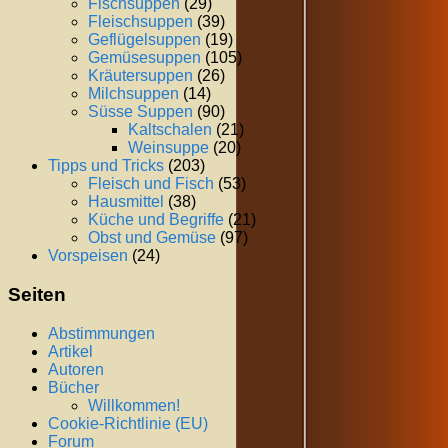
Fischsuppen
(29)
Fleischsuppen
(39)
Geflügelsuppen
(19)
Gemüsesuppen
(105)
Kräutersuppen
(26)
Milchsuppen
(14)
Süsse Suppen
(90)
Kaltschalen
(21)
Weinsuppe
(20)
Tipps und Tricks
(203)
Fleisch und Fisch
(53)
Hausmittel
(38)
Küche und Begriffe
(21)
Obst und Gemüse
(97)
Vorspeisen
(24)
Seiten
Abstimmungen
Artikel
Autoren
Bücher
Willkommen!
Cookie-Richtlinie (EU)
Forum