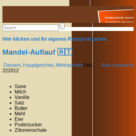
Alte Rezepte online
Hier klicken und Ihr eigenes Rezept eingeben.
Mandel-Auflauf 🇦🇹
Dessert
,
Hauptgerichte
,
Mehlspeisen
Feb.
Add comments
22
2012
Sane
Milch
Vanille
Salz
Butter
Mehl
Eier
Puderzucker
Zitronenschale