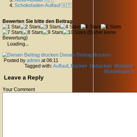
Schokoladen-Auflauf 🇦🇹
Bewerten Sie bitte den Beitrag
(Bisher keine
Bewertung)
Loading...
Diesen Beitrag drucken
Posted by
admin
at 06:11
Tagged with:
Auflauf
,
Backen
,
Gebacken
,
Mandeln
,
Mandelspeise
Leave a Reply
Your Comment