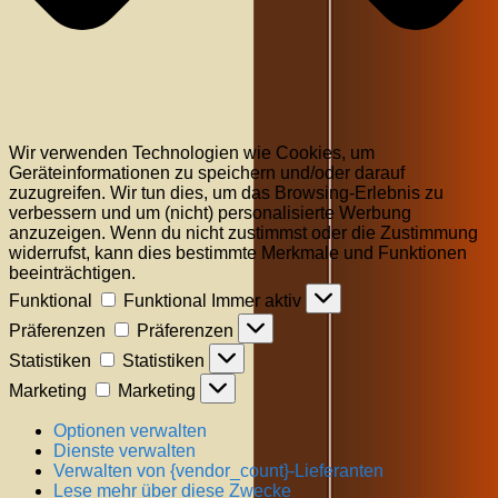
Wir verwenden Technologien wie Cookies, um
Geräteinformationen zu speichern und/oder darauf
zuzugreifen. Wir tun dies, um das Browsing-Erlebnis zu
verbessern und um (nicht) personalisierte Werbung
anzuzeigen. Wenn du nicht zustimmst oder die Zustimmung
widerrufst, kann dies bestimmte Merkmale und Funktionen
beeinträchtigen.
Funktional
Funktional
Immer aktiv
Präferenzen
Präferenzen
Statistiken
Statistiken
Marketing
Marketing
Optionen verwalten
Dienste verwalten
Verwalten von {vendor_count}-Lieferanten
Lese mehr über diese Zwecke