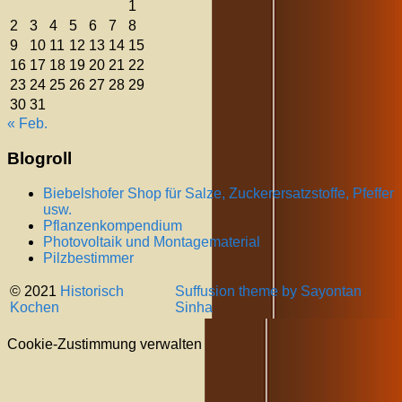
1
2
3
4
5
6
7
8
9
10
11
12
13
14
15
16
17
18
19
20
21
22
23
24
25
26
27
28
29
30
31
« Feb.
Blogroll
Biebelshofer Shop für Salze, Zuckerersatzstoffe, Pfeffer
usw.
Pflanzenkompendium
Photovoltaik und Montagematerial
Pilzbestimmer
© 2021
Historisch
Suffusion theme by Sayontan
Kochen
Sinha
Cookie-Zustimmung verwalten