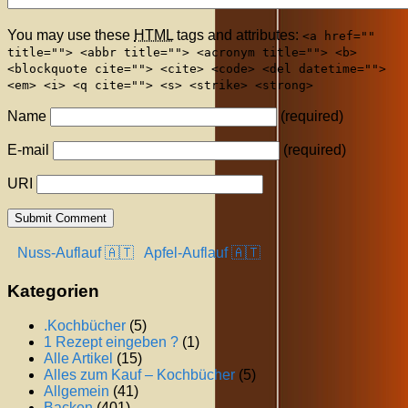
You may use these
HTML
tags and attributes:
<a href=""
title=""> <abbr title=""> <acronym title=""> <b>
<blockquote cite=""> <cite> <code> <del datetime="">
<em> <i> <q cite=""> <s> <strike> <strong>
Name
(required)
E-mail
(required)
URI
Nuss-Auflauf 🇦🇹
Apfel-Auflauf 🇦🇹
Kategorien
.Kochbücher
(5)
1 Rezept eingeben ?
(1)
Alle Artikel
(15)
Alles zum Kauf – Kochbücher
(5)
Allgemein
(41)
Backen
(401)