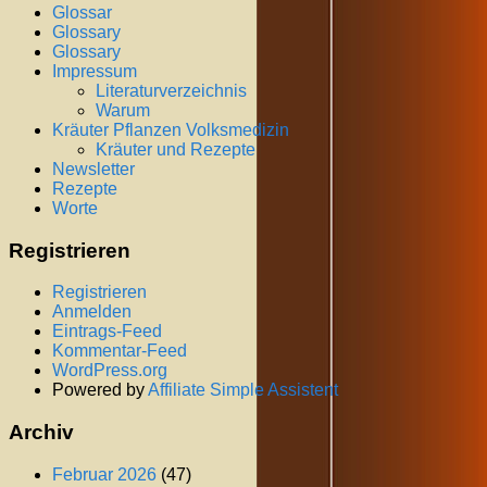
Glossar
Glossary
Glossary
Impressum
Literaturverzeichnis
Warum
Kräuter Pflanzen Volksmedizin
Kräuter und Rezepte
Newsletter
Rezepte
Worte
Registrieren
Registrieren
Anmelden
Eintrags-Feed
Kommentar-Feed
WordPress.org
Powered by
Affiliate Simple Assistent
Archiv
Februar 2026
(47)