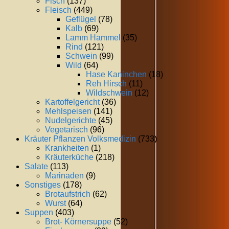
Fisch
(137)
Fleisch
(449)
Geflügel
(78)
Kalb
(69)
Lamm Hammel
(35)
Rind
(121)
Schwein
(99)
Wild
(64)
Hase Kaninchen
(18)
Reh Hirsch
(11)
Wildschwein
(12)
Kartoffelgericht
(36)
Mehlspeisen
(141)
Nudelgerichte
(45)
Vegetarisch
(96)
Kräuter Pflanzen Volksmedizin
(733)
Krankheiten
(1)
Kräuterküche
(218)
Salate
(113)
Marinaden
(9)
Sonstiges
(178)
Brotaufstrich
(62)
Wurst
(64)
Suppen
(403)
Brot- Körnersuppe
(52)