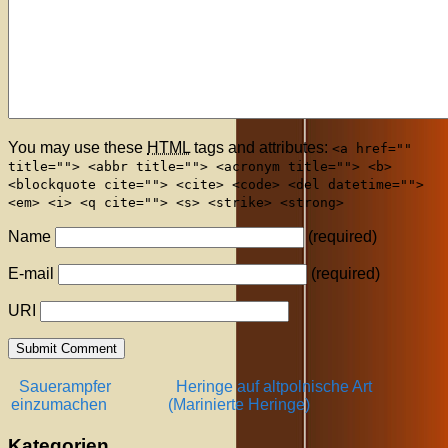
You may use these
HTML
tags and attributes:
<a href=""
title=""> <abbr title=""> <acronym title=""> <b>
<blockquote cite=""> <cite> <code> <del datetime="">
<em> <i> <q cite=""> <s> <strike> <strong>
Name
(required)
E-mail
(required)
URI
Sauerampfer
Heringe auf altpolnische Art
einzumachen
(Marinierte Heringe)
Kategorien