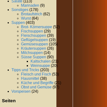
Salate
(113)
Marinaden
(9)
Sonstiges
(178)
Brotaufstrich
(62)
Wurst
(64)
Suppen
(403)
Brot- Körnersuppe
(52)
Fischsuppen
(29)
Fleischsuppen
(39)
Geflügelsuppen
(19)
Gemüsesuppen
(105)
Kräutersuppen
(26)
Milchsuppen
(14)
Süsse Suppen
(90)
Kaltschalen
(21)
Weinsuppe
(20)
Tipps und Tricks
(203)
Fleisch und Fisch
(53)
Hausmittel
(38)
Küche und Begriffe
(21)
Obst und Gemüse
(97)
Vorspeisen
(24)
Seiten