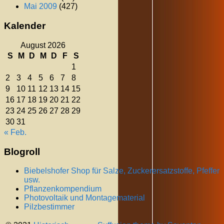
Mai 2009
(427)
Kalender
August 2026
S
M
D
M
D
F
S
1
2
3
4
5
6
7
8
9
10
11
12
13
14
15
16
17
18
19
20
21
22
23
24
25
26
27
28
29
30
31
« Feb.
Blogroll
Biebelshofer Shop für Salze, Zuckerersatzstoffe, Pfeffer
usw.
Pflanzenkompendium
Photovoltaik und Montagematerial
Pilzbestimmer