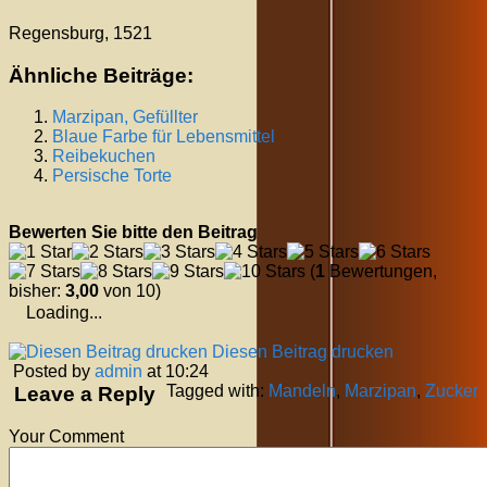
Regensburg, 1521
Ähnliche Beiträge:
Marzipan, Gefüllter
Blaue Farbe für Lebensmittel
Reibekuchen
Persische Torte
Bewerten Sie bitte den Beitrag
(
1
Bewertungen,
bisher:
3,00
von 10)
Loading...
Diesen Beitrag drucken
Posted by
admin
at 10:24
Tagged with:
Mandeln
,
Marzipan
,
Zucker
Leave a Reply
Your Comment