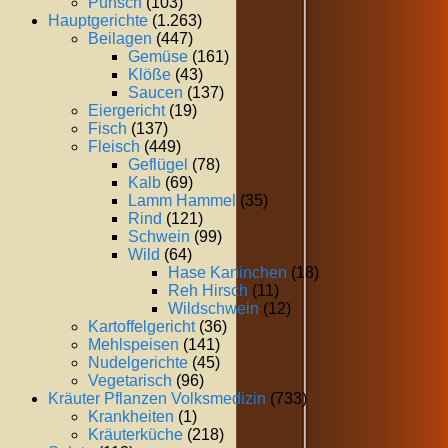
Punsch
(103)
Hauptgerichte
(1.263)
Beilagen
(447)
Gemüse
(161)
Klöße
(43)
Saucen
(137)
Eiergericht
(19)
Fisch
(137)
Fleisch
(449)
Geflügel
(78)
Kalb
(69)
Lamm Hammel
(35)
Rind
(121)
Schwein
(99)
Wild
(64)
Hase Kaninchen
(18)
Reh Hirsch
(11)
Wildschwein
(12)
Kartoffelgericht
(36)
Mehlspeisen
(141)
Nudelgerichte
(45)
Vegetarisch
(96)
Kräuter Pflanzen Volksmedizin
(733)
Krankheiten
(1)
Kräuterküche
(218)