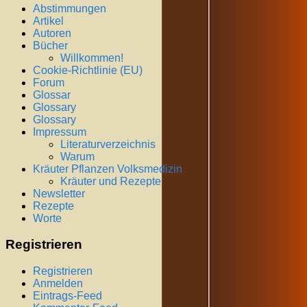
Abstimmungen
Artikel
Autoren
Bücher
Willkommen!
Cookie-Richtlinie (EU)
Forum
Glossar
Glossary
Glossary
Impressum
Literaturverzeichnis
Warum
Kräuter Pflanzen Volksmedizin
Kräuter und Rezepte
Newsletter
Rezepte
Worte
Registrieren
Registrieren
Anmelden
Eintrags-Feed