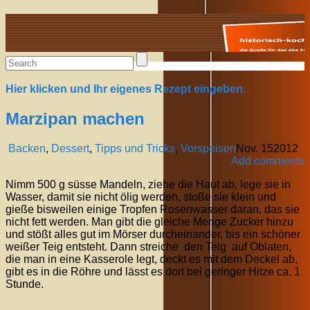
Alte Rezepte online
Hier klicken und Ihr eigenes Rezept eingeben.
Marzipan machen
Backen
,
Dessert
,
Tipps und Tricks
,
Vorspeisen
Nov.
15
2012
Add comments
Nimm 500 g süsse Mandeln, ziehe die Haut ab, lege sie in
Wasser, damit sie nicht ölig werden, stoße sie klein und
gieße bisweilen einige Tropfen Rosenwasser daran, das sie
nicht fett werden. Man gibt die gleiche Menge Zucker hinzu
und stößt alles gut im Mörser durcheinander, bis ein schöner
weißer Teig entsteht. Dann streiche den Teig auf Oblaten,
die man in eine Kasserole legt, deckt es mit dem Deckel ab,
gibt es in die Röhre und lässt es dort bei geringer Hitze ca. 1
Stunde.