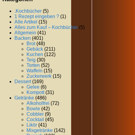
.Kochbücher
(5)
1 Rezept eingeben ?
(1)
Alle Artikel
(15)
Alles zum Kauf – Kochbücher
(5)
Allgemein
(41)
Backen
(401)
Brot
(48)
Gebäck
(211)
Kuchen
(122)
Teig
(30)
Torten
(52)
Waffeln
(15)
Zuckerwerk
(15)
Dessert
(169)
Gelee
(6)
Kompott
(31)
Getränke
(486)
Alkoholfrei
(72)
Bowle
(42)
Cobbler
(9)
Cocktail
(45)
Likör
(41)
Mixgetränke
(142)