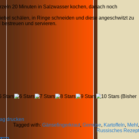
zeln 20 Minuten in Salzwasser kochen, danach noch
wiebel schälen, in Ringe schneiden und diese angeschwitzt zu
 bestreuen und servieren.
(Bisher
rag drucken
Tagged with:
Gänsefingerkraut
,
Gemüse
,
Kartoffeln
,
Mehl
Russisches Rezep