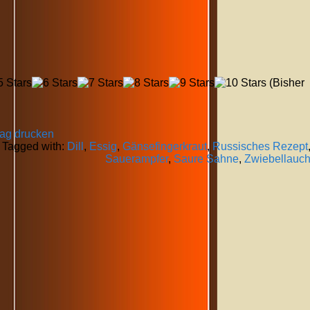
(Bisher
rag drucken
Tagged with:
Dill
,
Essig
,
Gänsefingerkraut
,
Russisches Rezept
Sauerampfer
,
Saure Sahne
,
Zwiebellauc