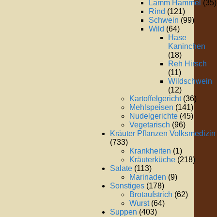
Lamm Hammel
(35)
Rind
(121)
Schwein
(99)
Wild
(64)
Hase
Kaninchen
(18)
Reh Hirsch
(11)
Wildschwein
(12)
Kartoffelgericht
(36)
Mehlspeisen
(141)
Nudelgerichte
(45)
Vegetarisch
(96)
Kräuter Pflanzen Volksmedizin
(733)
Krankheiten
(1)
Kräuterküche
(218)
Salate
(113)
Marinaden
(9)
Sonstiges
(178)
Brotaufstrich
(62)
Wurst
(64)
Suppen
(403)