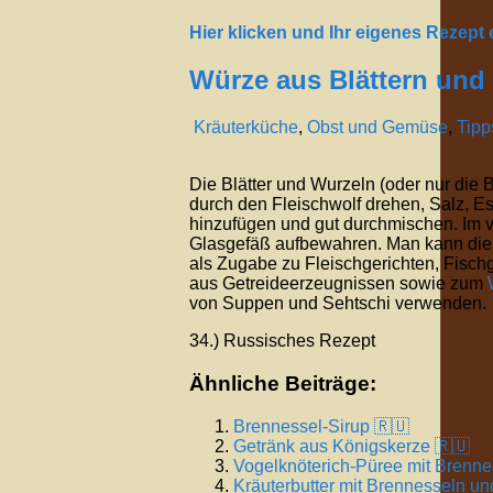
Hier klicken und Ihr eigenes Rezept
Würze aus Blättern und
Kräuterküche
,
Obst und Gemüse
,
Tipp
Die Blätter und Wurzeln (oder nur die B
durch den Fleischwolf drehen, Salz, Es
hinzufügen und gut durchmischen. Im 
Glasgefäß aufbewahren. Man kann di
als Zugabe zu Fleischgerichten, Fischg
aus Getreideerzeugnissen sowie zum
von Suppen und Sehtschi verwenden.
34.) Russisches Rezept
Ähnliche Beiträge:
Brennessel-Sirup 🇷🇺
Getränk aus Königskerze 🇷🇺
Vogelknöterich-Püree mit Brenne
Kräuterbutter mit Brennesseln un