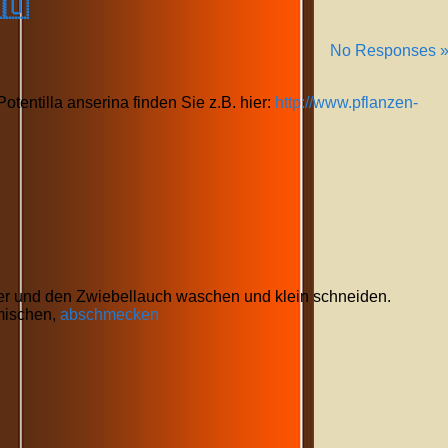
🇺
No Responses 
tentilla anserina finden Sie z.B. hier:
http://www.pflanzen-
r und den Zwiebellauch waschen und klein schneiden.
mischen,
abschmecken