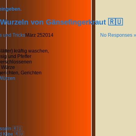
 eingeben.
 Wurzeln von Gänsefingerkraut 🇷🇺
s und Tricks
März
25
2014
No Responses 
lätter) kräftig waschen,
sig und Pfeffer
verschlossenen
e Würze
erichten, Gerichten
Würzen
sseln 🇷🇺
d Klee 🇷🇺