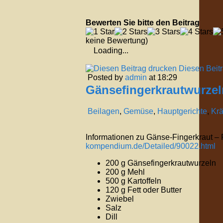
Bewerten Sie bitte den Beitrag
keine Bewertung)
Loading...
Diesen Beit
Posted by
admin
at 18:29
Gänsefingerkrautwurzel
Beilagen
,
Gemüse
,
Hauptgerichte
,
Krä
Informationen zu Gänse-Fingerkraut – Po
kompendium.de/Detailed/90022.html
200 g Gänsefingerkrautwurzeln
200 g Mehl
500 g Kartoffeln
120 g Fett oder Butter
Zwiebel
Salz
Dill