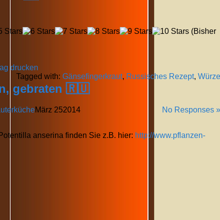
(Bisher
rag drucken
Tagged with:
Gänsefingerkraut
,
Russisches Rezept
,
Würz
n, gebraten 🇷🇺
uterküche
März
25
2014
No Responses 
tentilla anserina finden Sie z.B. hier:
http://www.pflanzen-