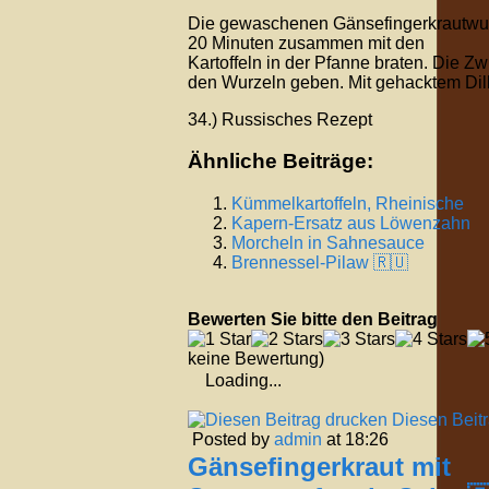
Die gewaschenen Gänsefingerkrautwur
20 Minuten zusammen mit den
Kartoffeln in der Pfanne braten. Die Z
den Wurzeln geben. Mit gehacktem Dill
34.) Russisches Rezept
Ähnliche Beiträge:
Kümmelkartoffeln, Rheinische
Kapern-Ersatz aus Löwenzahn
Morcheln in Sahnesauce
Brennessel-Pilaw 🇷🇺
Bewerten Sie bitte den Beitrag
keine Bewertung)
Loading...
Diesen Beit
Posted by
admin
at 18:26
Gänsefingerkraut mit