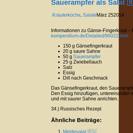
Sauerampfer als Salat 
Kräuterküche
,
Salate
März
25
2014
Informationen zu Gänse-Fingerkraut – Po
kompendium.de/Detailed/90022.html
150 g Gänsefingerkraut
20 g saure Sahne
50 g
Sauerampfer
25 g Zwiebellauch
Salz
Essig
Dill nach Geschmack
Das Gänsefingerkraut, den Sauerampfe
Den Essig hinzufügen, untereinander 
und mit saurer Sahne anrichten.
34.) Russisches Rezept
Ähnliche Beiträge:
Meldesalat 🇷🇺