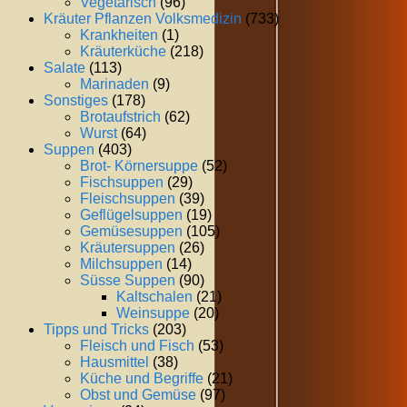
Vegetarisch
(96)
Kräuter Pflanzen Volksmedizin
(733)
Krankheiten
(1)
Kräuterküche
(218)
Salate
(113)
Marinaden
(9)
Sonstiges
(178)
Brotaufstrich
(62)
Wurst
(64)
Suppen
(403)
Brot- Körnersuppe
(52)
Fischsuppen
(29)
Fleischsuppen
(39)
Geflügelsuppen
(19)
Gemüsesuppen
(105)
Kräutersuppen
(26)
Milchsuppen
(14)
Süsse Suppen
(90)
Kaltschalen
(21)
Weinsuppe
(20)
Tipps und Tricks
(203)
Fleisch und Fisch
(53)
Hausmittel
(38)
Küche und Begriffe
(21)
Obst und Gemüse
(97)