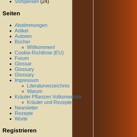
Vorspeisen
(24)
Seiten
Abstimmungen
Artikel
Autoren
Bücher
Willkommen!
Cookie-Richtlinie (EU)
Forum
Glossar
Glossary
Glossary
Impressum
Literaturverzeichnis
Warum
Kräuter Pflanzen Volksmedizin
Kräuter und Rezepte
Newsletter
Rezepte
Worte
Registrieren