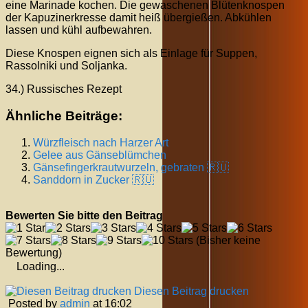
eine Marinade kochen. Die gewaschenen Blütenknospen
der Kapuzinerkresse damit heiß übergießen. Abkühlen
lassen und kühl aufbewahren.
Diese Knospen eignen sich als Einlage für Suppen,
Rassolniki und Soljanka.
34.) Russisches Rezept
Ähnliche Beiträge:
Würzfleisch nach Harzer Art
Gelee aus Gänseblümchen
Gänsefingerkrautwurzeln, gebraten 🇷🇺
Sanddorn in Zucker 🇷🇺
Bewerten Sie bitte den Beitrag
(Bisher keine
Bewertung)
Loading...
Diesen Beitrag drucken
Posted by
admin
at 16:02