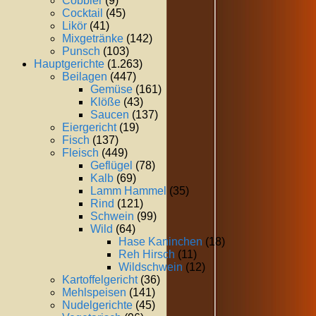
Cobbler
(9)
Cocktail
(45)
Likör
(41)
Mixgetränke
(142)
Punsch
(103)
Hauptgerichte
(1.263)
Beilagen
(447)
Gemüse
(161)
Klöße
(43)
Saucen
(137)
Eiergericht
(19)
Fisch
(137)
Fleisch
(449)
Geflügel
(78)
Kalb
(69)
Lamm Hammel
(35)
Rind
(121)
Schwein
(99)
Wild
(64)
Hase Kaninchen
(18)
Reh Hirsch
(11)
Wildschwein
(12)
Kartoffelgericht
(36)
Mehlspeisen
(141)
Nudelgerichte
(45)