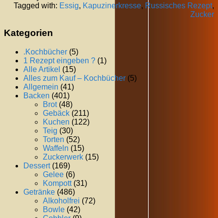
Tagged with:
Essig
,
Kapuzinerkresse
,
Russisches Rezept
,
Zucker
Kategorien
.Kochbücher
(5)
1 Rezept eingeben ?
(1)
Alle Artikel
(15)
Alles zum Kauf – Kochbücher
(5)
Allgemein
(41)
Backen
(401)
Brot
(48)
Gebäck
(211)
Kuchen
(122)
Teig
(30)
Torten
(52)
Waffeln
(15)
Zuckerwerk
(15)
Dessert
(169)
Gelee
(6)
Kompott
(31)
Getränke
(486)
Alkoholfrei
(72)
Bowle
(42)