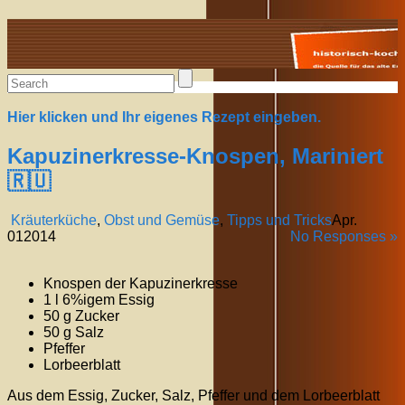
Alte Rezepte online
Hier klicken und Ihr eigenes Rezept eingeben.
Kapuzinerkresse-Knospen, Mariniert
🇷🇺
Kräuterküche
,
Obst und Gemüse
,
Tipps und Tricks
Apr.
01
2014
No Responses »
Knospen der Kapuzinerkresse
1 l 6%igem Essig
50 g Zucker
50 g Salz
Pfeffer
Lorbeerblatt
Aus dem Essig, Zucker, Salz, Pfeffer und dem Lorbeerblatt