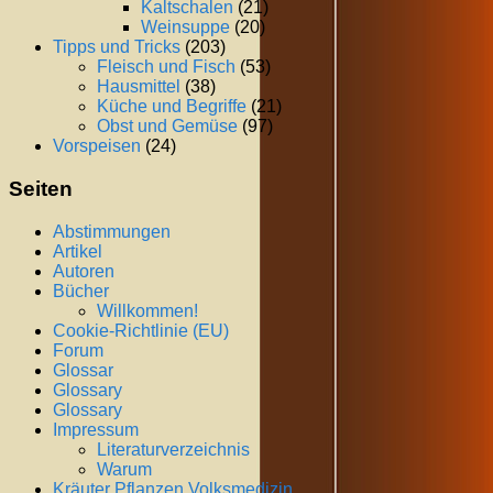
Kaltschalen
(21)
Weinsuppe
(20)
Tipps und Tricks
(203)
Fleisch und Fisch
(53)
Hausmittel
(38)
Küche und Begriffe
(21)
Obst und Gemüse
(97)
Vorspeisen
(24)
Seiten
Abstimmungen
Artikel
Autoren
Bücher
Willkommen!
Cookie-Richtlinie (EU)
Forum
Glossar
Glossary
Glossary
Impressum
Literaturverzeichnis
Warum
Kräuter Pflanzen Volksmedizin