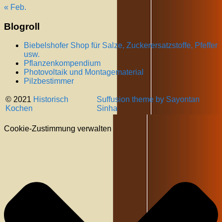
« Feb.
Blogroll
Biebelshofer Shop für Salze, Zuckerersatzstoffe, Pfeffer
usw.
Pflanzenkompendium
Photovoltaik und Montagematerial
Pilzbestimmer
© 2021
Historisch
Suffusion theme by Sayontan
Kochen
Sinha
Cookie-Zustimmung verwalten