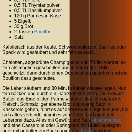
0,5 TL Thymianpulver
0,5 TL Basilikumpulver
120 g Parmesan-Käse
5 Eigelb
30 g Brot
2 Tassen
Bouillon
Salz
Kalbfleisch aus der Keule, Schwweinefleisch, das Fett oder
Speck wird gesäubert und sehr fein gehackt.
Chalotten, abgebrühte Champignons und Trüffel werden so
fein als möglich geschnitten und in der Butter 5 Min.
geschwitzt, dann durch einen Durchschlag gerieben und die
Bouillon dazu geschüttet.
Die Leber säubern und 30 Min. in kaltes Wasser legen. Nun
fein hacken und durch ein Haarsieb streichen. Die Gewürz-
Butter, das Eigelb, den Parmesankäse, das fein gehackte
Fleisch, Schmalz, geriebene Brot und wenig Salz in
Kasserole geben, rührt es auf dem Feuer einige Minuten, bis
sich alles verbindt, nimmt es vom Feuer und giebt den
Leberbrei dazu. Alles mit Gewürz und Salz
abschmecken
und eine Casserolle oder Springform mit Butter auslegen
oder mit gebuttertem Backpapier. Die
Farce
wird fest