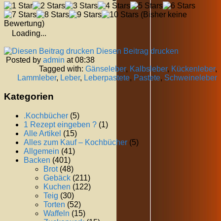
(Bisher keine
Bewertung)
Loading...
Diesen Beitrag drucken
Posted by
admin
at 08:38
Tagged with:
Gänseleber
,
Kalbsleber
,
Kückenleber
,
Lammleber
,
Leber
,
Leberpastete
,
Pastete
,
Schweineleber
Kategorien
.Kochbücher
(5)
1 Rezept eingeben ?
(1)
Alle Artikel
(15)
Alles zum Kauf – Kochbücher
(5)
Allgemein
(41)
Backen
(401)
Brot
(48)
Gebäck
(211)
Kuchen
(122)
Teig
(30)
Torten
(52)
Waffeln
(15)