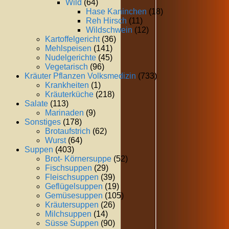
Wild
(64)
Hase Kaninchen
(18)
Reh Hirsch
(11)
Wildschwein
(12)
Kartoffelgericht
(36)
Mehlspeisen
(141)
Nudelgerichte
(45)
Vegetarisch
(96)
Kräuter Pflanzen Volksmedizin
(733)
Krankheiten
(1)
Kräuterküche
(218)
Salate
(113)
Marinaden
(9)
Sonstiges
(178)
Brotaufstrich
(62)
Wurst
(64)
Suppen
(403)
Brot- Körnersuppe
(52)
Fischsuppen
(29)
Fleischsuppen
(39)
Geflügelsuppen
(19)
Gemüsesuppen
(105)
Kräutersuppen
(26)
Milchsuppen
(14)
Süsse Suppen
(90)