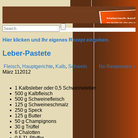
Alte Rezepte online
Hier klicken und Ihr eigenes Rezept eingeben.
Leber-Pastete
Fleisch
,
Hauptgerichte
,
Kalb
,
Schwein
No Responses »
März
11
2012
1 Kalbsleber oder 0,5 Schweineleber
500 g Kalbfleisch
500 g Schweinefleisch
125 g Schweineschmalz
250 g Speck
125 g Butter
50 g Champignons
30 g Trüffel
6 Chalotten
0,5 TL Pfeffer