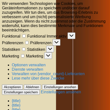
Wir verwenden Technologien wie Cookies, um
Geräteinformationen zu speichern und/oder darauf
zuzugreifen. Wir tun dies, um das Browsing-Erlebnis zu
verbessern und um (nicht) personalisierte Werbung
anzuzeigen. Wenn du nicht zustimmst oder die Zustimmung
widerrufst, kann dies bestimmte Merkmale und Funktionen
beeinträchtigen.
Funktional
Funktional
Immer aktiv
Präferenzen
Präferenzen
Statistiken
Statistiken
Marketing
Marketing
Optionen verwalten
Dienste verwalten
Verwalten von {vendor_count}-Lieferanten
Lese mehr über diese Zwecke
Akzeptieren
Ablehnen
Einstellungen ansehen
Einstellungen ansehen
Einstellungen speichern
{title}
{title}
{title}