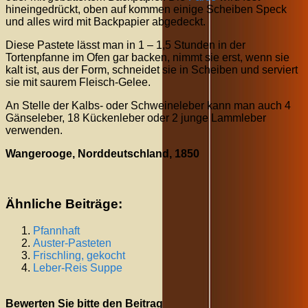
hineingedrückt, oben auf kommen einige Scheiben Speck
und alles wird mit Backpapier abgedeckt.
Diese Pastete lässt man in 1 – 1,5 Stunden in der
Tortenpfanne im Ofen gar backen, nimmt sie erst, wenn sie
kalt ist, aus der Form, schneidet sie in Scheiben und serviert
sie mit saurem Fleisch-Gelee.
An Stelle der Kalbs- oder Schweineleber kann man auch 4
Gänseleber, 18 Kückenleber oder 2 junge Lammleber
verwenden.
Wangerooge, Norddeutschland, 1850
Ähnliche Beiträge:
Pfannhaft
Auster-Pasteten
Frischling, gekocht
Leber-Reis Suppe
Bewerten Sie bitte den Beitrag