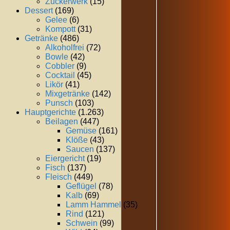
Zuckerwerk
(15)
Dessert
(169)
Gelee
(6)
Kompott
(31)
Getränke
(486)
Alkoholfrei
(72)
Bowle
(42)
Cobbler
(9)
Cocktail
(45)
Likör
(41)
Mixgetränke
(142)
Punsch
(103)
Hauptgerichte
(1.263)
Beilagen
(447)
Gemüse
(161)
Klöße
(43)
Saucen
(137)
Eiergericht
(19)
Fisch
(137)
Fleisch
(449)
Geflügel
(78)
Kalb
(69)
Lamm Hammel
(35)
Rind
(121)
Schwein
(99)