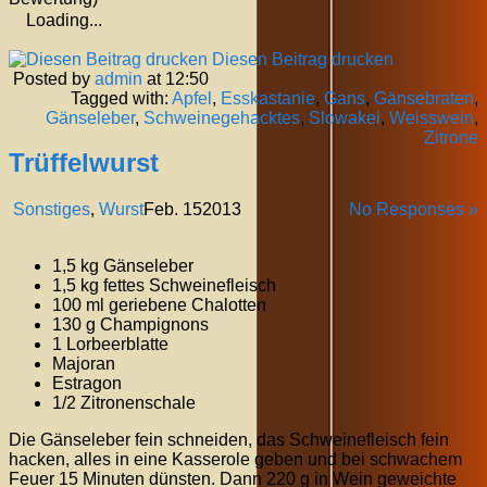
Loading...
Diesen Beitrag drucken
Posted by
admin
at 12:50
Tagged with:
Apfel
,
Esskastanie
,
Gans
,
Gänsebraten
,
Gänseleber
,
Schweinegehacktes
,
Slowakei
,
Weisswein
,
Zitrone
Trüffelwurst
Sonstiges
,
Wurst
Feb.
15
2013
No Responses »
1,5 kg Gänseleber
1,5 kg fettes Schweinefleisch
100 ml geriebene Chalotten
130 g Champignons
1 Lorbeerblatte
Majoran
Estragon
1/2 Zitronenschale
Die Gänseleber fein schneiden, das Schweinefleisch fein
hacken, alles in eine Kasserole geben und bei schwachem
Feuer 15 Minuten dünsten. Dann 220 g in Wein geweichte