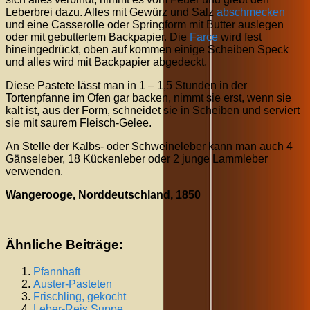
Leberbrei dazu. Alles mit Gewürz und Salz
abschmecken
und eine Casserolle oder Springform mit Butter auslegen
oder mit gebuttertem Backpapier. Die
Farce
wird fest
hineingedrückt, oben auf kommen einige Scheiben Speck
und alles wird mit Backpapier abgedeckt.
Diese Pastete lässt man in 1 – 1,5 Stunden in der
Tortenpfanne im Ofen gar backen, nimmt sie erst, wenn sie
kalt ist, aus der Form, schneidet sie in Scheiben und serviert
sie mit saurem Fleisch-Gelee.
An Stelle der Kalbs- oder Schweineleber kann man auch 4
Gänseleber, 18 Kückenleber oder 2 junge Lammleber
verwenden.
Wangerooge, Norddeutschland, 1850
Ähnliche Beiträge:
Pfannhaft
Auster-Pasteten
Frischling, gekocht
Leber-Reis Suppe