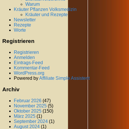
Warum
Kräuter Pflanzen Volksmedizin
Kräuter und Rezepte
Newsletter
Rezepte
Worte
Registrieren
Registrieren
Anmelden
Eintrags-Feed
Kommentar-Feed
WordPress.org
Powered by
Affiliate Simple Assistent
Archiv
Februar 2026
(47)
November 2025
(5)
Oktober 2025
(150)
März 2025
(1)
September 2024
(1)
August 2024
(1)