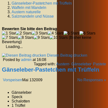
Gänseleber-Pastetchen mit Trüffeln
Waffeln mit Mandeln
Austern naturelle
Salzmandeln und Nüsse
Bewerten Sie bitte den Beitrag
(Bisher keine
Bewertung)
Loading...
Diesen Beitrag drucken
Posted by
admin
at 16:08
Tagged with:
Austern
,
Gänseleber
,
Pastete
Gänseleber-Pastetchen mit Trüffeln
Vorspeisen
Mai
13
2009
No Responses »
Gänseleber
Speck
Schalotten
1 Trüffel