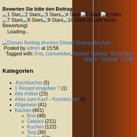
Bewerten Sie bitte den Beitrag
(Bisher keine
Bewertung)
Loading...
Diesen Beitrag drucken
Posted by
admin
at 15:56
Tagged with:
Eier
,
Gänseleber
,
Muskat
,
Pastete
,
Schalotten
,
Speck
,
Thymian
,
Trüffel
Kategorien
.Kochbücher
(5)
1 Rezept eingeben ?
(1)
Alle Artikel
(15)
Alles zum Kauf – Kochbücher
(5)
Allgemein
(41)
Backen
(401)
Brot
(48)
Gebäck
(211)
Kuchen
(122)
Teig
(30)