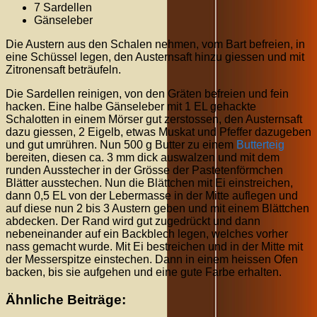
7 Sardellen
Gänseleber
Die Austern aus den Schalen nehmen, vom Bart befreien, in
eine Schüssel legen, den Austernsaft hinzu giessen und mit
Zitronensaft beträufeln.
Die Sardellen reinigen, von den Gräten befreien und fein
hacken. Eine halbe Gänseleber mit 1 EL gehackte
Schalotten in einem Mörser gut zerstossen, den Austernsaft
dazu giessen, 2 Eigelb, etwas Muskat und Pfeffer dazugeben
und gut umrühren. Nun 500 g Butter zu einem
Butterteig
bereiten, diesen ca. 3 mm dick auswalzen und mit dem
runden Ausstecher in der Grösse der Pastetenförmchen
Blätter ausstechen. Nun die Blättchen mit Ei einstreichen,
dann 0,5 EL von der Lebermasse in der Mitte auflegen und
auf diese nun 2 bis 3 Austern geben und mit einem Blättchen
abdecken. Der Rand wird gut zugedrückt und dann
nebeneinander auf ein Backblech legen, welches vorher
nass gemacht wurde. Mit Ei bestreichen und in der Mitte mit
der Messerspitze einstechen. Dann in einem heissen Ofen
backen, bis sie aufgehen und eine gute Farbe erhalten.
Ähnliche Beiträge: