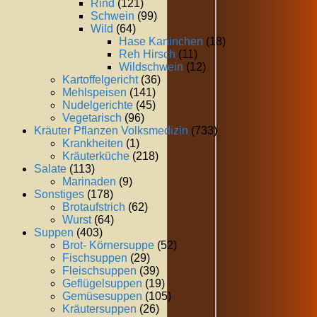
Rind
(121)
Schwein
(99)
Wild
(64)
Hase Kaninchen
(18)
Reh Hirsch
(11)
Wildschwein
(12)
Kartoffelgericht
(36)
Mehlspeisen
(141)
Nudelgerichte
(45)
Vegetarisch
(96)
Kräuter Pflanzen Volksmedizin
(733)
Krankheiten
(1)
Kräuterküche
(218)
Salate
(113)
Marinaden
(9)
Sonstiges
(178)
Brotaufstrich
(62)
Wurst
(64)
Suppen
(403)
Brot- Körnersuppe
(52)
Fischsuppen
(29)
Fleischsuppen
(39)
Geflügelsuppen
(19)
Gemüsesuppen
(105)
Kräutersuppen
(26)