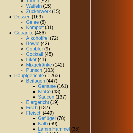
Torten
(52)
Waffeln
(15)
Zuckerwerk
(15)
Dessert
(169)
Gelee
(6)
Kompott
(31)
Getränke
(486)
Alkoholfrei
(72)
Bowle
(42)
Cobbler
(9)
Cocktail
(45)
Likör
(41)
Mixgetränke
(142)
Punsch
(103)
Hauptgerichte
(1.263)
Beilagen
(447)
Gemüse
(161)
Klöße
(43)
Saucen
(137)
Eiergericht
(19)
Fisch
(137)
Fleisch
(449)
Geflügel
(78)
Kalb
(69)
Lamm Hammel
(35)