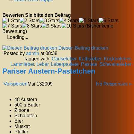
Bewerten Sie bitte den Beitrag
(Bisher keine
Bewertung)
Loading...
Diesen Beitrag drucken
Posted by
admin
at 08:38
Tagged with:
Gänseleber
,
Kalbsleber
,
Kückenleber
,
Lammleber
,
Leber
,
Leberpastete
,
Pastete
,
Schweineleber
Pariser Austern-Pastetchen
Vorspeisen
Mai
13
2009
No Responses »
48 Austern
500 g Butter
Zitrone
Schalotten
Eier
Muskat
Pfeffer