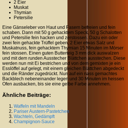
2 Eier
Muskat
Thymian
Petersilie
Eine Gänseleber von Haut und Fasern befreien und fein
schaben. Dann mit 50 g gehacktem Speck, 50 g Schalotten
und Petersilie fein hacken und zerstossen. Dazu ein oder
zwei fein gehackte Trüffel geben, 2 Eier etwas Salz und
Muskatnuss, fein gehacktem Thymian 15 Minuten im Mörser
fein stossen. Einen guten Butterteig 3 mm dick auswalzen
und mit dem runden Ausstecher Blättchen ausstechen. Diese
werden nun mit Ei bestrichen und von dem gemixten je ein
Esslöffel auf gelegt, mit einem gleichen Blättchen abgedeckt
und die Ränder zugedrückt. Nun auf ein nass gemachtes
Backblech nebeneinander legen und 30 Minuten im heissen
Ofen ausbacken, bis sie eine gelbe Farbe annehmen.
Ähnliche Beiträge:
Waffeln mit Mandeln
Pariser Austern-Pastetchen
Wachteln, Gedämpft
Champignon-Sauce