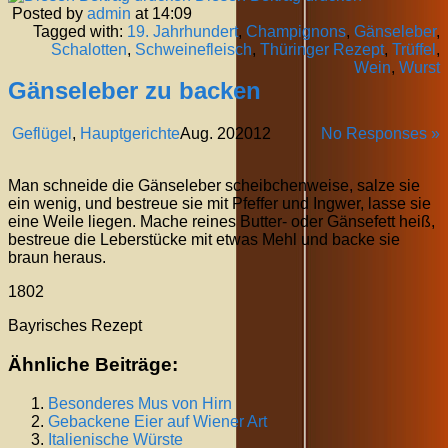
Posted by
admin
at 14:09
Tagged with:
19. Jahrhundert
,
Champignons
,
Gänseleber
,
Schalotten
,
Schweinefleisch
,
Thüringer Rezept
,
Trüffel
,
Wein
,
Wurst
Gänseleber zu backen
Geflügel
,
Hauptgerichte
Aug.
20
2012
No Responses »
Man schneide die Gänseleber scheibchenweise, salze sie
ein wenig, und bestreue sie mit Pfeffer und Ingwer, lasse sie
eine Weile liegen. Mache reines Butter- oder Gänsefett heiß,
bestreue die Leberstücke mit etwas Mehl und backe sie
braun heraus.
1802
Bayrisches Rezept
Ähnliche Beiträge:
Besonderes Mus von Hirn
Gebackene Eier auf Wiener Art
Italienische Würste