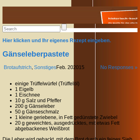
Alte Rezepte online
Hier klicken und Ihr eigenes Rezept eingeben.
Gänseleberpastete
Brotaufstrich
,
Sonstiges
Feb.
20
2015
No Responses »
einige Trüffelwürfel (Trüffelöl)
1 Eigelb
1 Eischnee
10 g Salz und Pfeffer
200 g Gänseleber
50 g Gänseschmalz
1 kleine geriebene, in Fett gedünstete Zwiebel
20 g geweichtes, ausgedrücktes, mit etwas Fett
abgebackenes Weißbrot
Die Leber wird gehackt, mit dem Brot durch ein feines Sieb