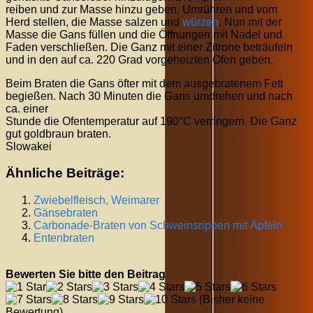
reiben und zur Masse hinzu geben. Umrühren und vom
Herd stellen, die Masse salzen und
würzen
. Nun mit der
Masse die Gans füllen und die Öffnungen mit Nadel und
Faden verschließen. Die Ganz mit einer Zitrone beträufeln
und in den auf ca. 220 Grad vorgeheizten Ofen geben.
Beim Braten die Gans öfter mit dem ausgebratenem Fett
begießen. Nach 30 Minuten die Gans umdrehen und nach
ca. einer
Stunde die Ofentemperatur auf 190°C verringern. Die Ganz
gut goldbraun braten.
Slowakei
Ähnliche Beiträge:
Zwiebelfleisch, Weimarer
Gänsebraten
Carbonade-Braten von Schweinsrippen mit Äpfeln
Entenbraten
Bewerten Sie bitte den Beitrag
(Bisher keine
Bewertung)