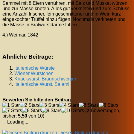
Semmel mit 8 Eiern verrühren, mit Salz und Muskat würzen
und zur Masse kneten. Alles gut verkneten und zum Schluss
eine Anzahl frischer, fein geschnittener und in Wein kurz
eingekochter Trüffel hinzu fügen. Nochmals verkneten und
die Masse in Bratwurstdärme füllen.
4.) Weimar, 1842
Ähnliche Beiträge:
Italienische Würste
Wiener Würstchen
Knackwurst, Braunschweiger
Italienische Wurst, Salami
Bewerten Sie bitte den Beitrag
(
2
Bewertungen,
bisher:
5,50
von 10)
Loading...
Diesen Beitrag drucken