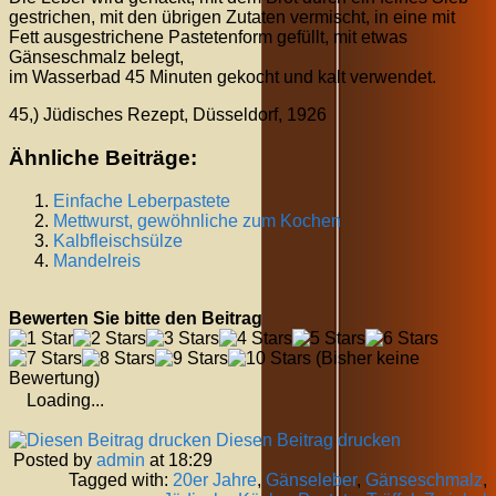
gestrichen, mit den übrigen Zutaten vermischt, in eine mit
Fett ausgestrichene Pastetenform gefüllt, mit etwas
Gänseschmalz belegt,
im Wasserbad 45 Minuten gekocht und kalt verwendet.
45,) Jüdisches Rezept, Düsseldorf, 1926
Ähnliche Beiträge:
Einfache Leberpastete
Mettwurst, gewöhnliche zum Kochen
Kalbfleischsülze
Mandelreis
Bewerten Sie bitte den Beitrag
(Bisher keine
Bewertung)
Loading...
Diesen Beitrag drucken
Posted by
admin
at 18:29
Tagged with:
20er Jahre
,
Gänseleber
,
Gänseschmalz
,