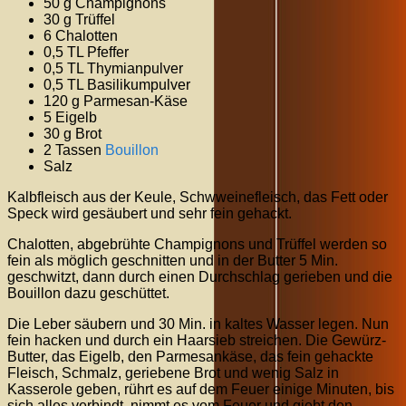
50 g Champignons
30 g Trüffel
6 Chalotten
0,5 TL Pfeffer
0,5 TL Thymianpulver
0,5 TL Basilikumpulver
120 g Parmesan-Käse
5 Eigelb
30 g Brot
2 Tassen
Bouillon
Salz
Kalbfleisch aus der Keule, Schwweinefleisch, das Fett oder
Speck wird gesäubert und sehr fein gehackt.
Chalotten, abgebrühte Champignons und Trüffel werden so
fein als möglich geschnitten und in der Butter 5 Min.
geschwitzt, dann durch einen Durchschlag gerieben und die
Bouillon dazu geschüttet.
Die Leber säubern und 30 Min. in kaltes Wasser legen. Nun
fein hacken und durch ein Haarsieb streichen. Die Gewürz-
Butter, das Eigelb, den Parmesankäse, das fein gehackte
Fleisch, Schmalz, geriebene Brot und wenig Salz in
Kasserole geben, rührt es auf dem Feuer einige Minuten, bis
sich alles verbindt, nimmt es vom Feuer und giebt den