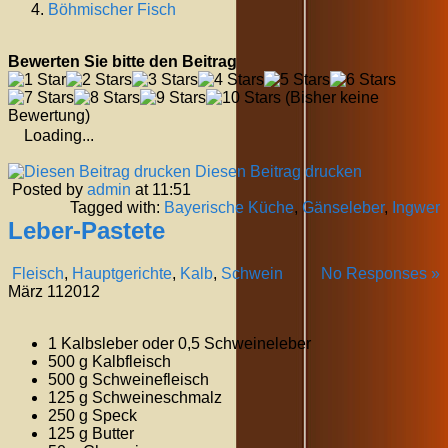
Böhmischer Fisch
Bewerten Sie bitte den Beitrag
(Bisher keine
Bewertung)
Loading...
Diesen Beitrag drucken
Posted by
admin
at 11:51
Tagged with:
Bayerische Küche
,
Gänseleber
,
Ingwer
Leber-Pastete
Fleisch
,
Hauptgerichte
,
Kalb
,
Schwein
No Responses »
März
11
2012
1 Kalbsleber oder 0,5 Schweineleber
500 g Kalbfleisch
500 g Schweinefleisch
125 g Schweineschmalz
250 g Speck
125 g Butter