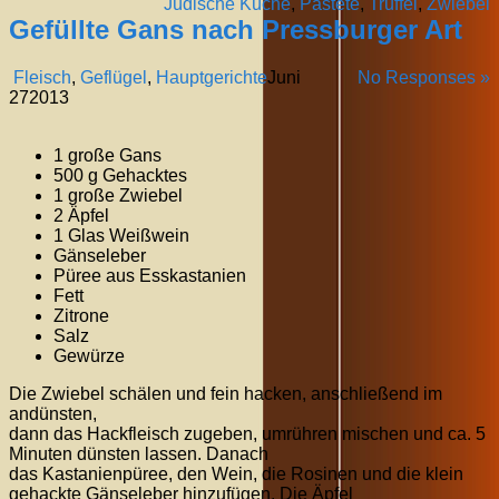
Jüdische Küche
,
Pastete
,
Trüffel
,
Zwiebel
Gefüllte Gans nach Pressburger Art
Fleisch
,
Geflügel
,
Hauptgerichte
Juni
No Responses »
27
2013
1 große Gans
500 g Gehacktes
1 große Zwiebel
2 Äpfel
1 Glas Weißwein
Gänseleber
Püree aus Esskastanien
Fett
Zitrone
Salz
Gewürze
Die Zwiebel schälen und fein hacken, anschließend im
andünsten,
dann das Hackfleisch zugeben, umrühren mischen und ca. 5
Minuten dünsten lassen. Danach
das Kastanienpüree, den Wein, die Rosinen und die klein
gehackte Gänseleber hinzufügen. Die Äpfel