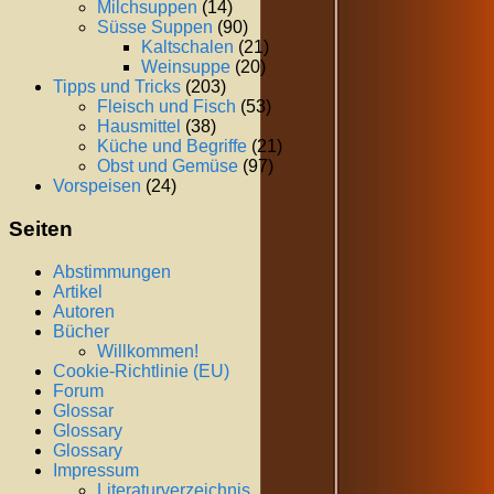
Milchsuppen
(14)
Süsse Suppen
(90)
Kaltschalen
(21)
Weinsuppe
(20)
Tipps und Tricks
(203)
Fleisch und Fisch
(53)
Hausmittel
(38)
Küche und Begriffe
(21)
Obst und Gemüse
(97)
Vorspeisen
(24)
Seiten
Abstimmungen
Artikel
Autoren
Bücher
Willkommen!
Cookie-Richtlinie (EU)
Forum
Glossar
Glossary
Glossary
Impressum
Literaturverzeichnis