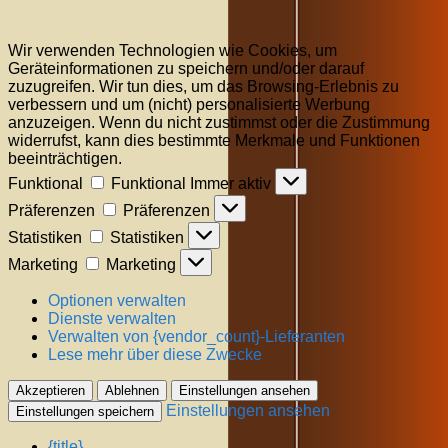
Wir verwenden Technologien wie Cookies, um
Geräteinformationen zu speichern und/oder darauf
zuzugreifen. Wir tun dies, um das Browsing-Erlebnis zu
verbessern und um (nicht) personalisierte Werbung
anzuzeigen. Wenn du nicht zustimmst oder die Zustimmung
widerrufst, kann dies bestimmte Merkmale und Funktionen
beeinträchtigen.
Funktional
Funktional
Immer aktiv
Präferenzen
Präferenzen
Statistiken
Statistiken
Marketing
Marketing
Optionen verwalten
Dienste verwalten
Verwalten von {vendor_count}-Lieferanten
Lese mehr über diese Zwecke
Akzeptieren
Ablehnen
Einstellungen ansehen
Einstellungen ansehen
Einstellungen speichern
{title}